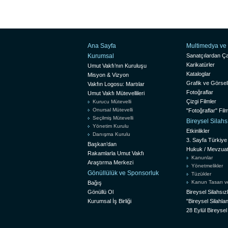
Ana Sayfa
Multimedya ve 
Kurumsal
Sanatçılardan Ça
Karikatürler
Umut Vakfı’nın Kuruluşu
Kataloglar
Misyon & Vizyon
Grafik ve Görsel
Vakfın Logosu: Martılar
Fotoğraflar
Umut Vakfı Mütevellileri
Çizgi Filmler
Kurucu Mütevelli
Onursal Mütevelli
"Fotoğraflar" Film
Seçilmiş Mütevelli
Bireysel Silah
Yönetim Kurulu
Etkinlikler
Danışma Kurulu
3. Sayfa Türkiye
Başkan’dan
Hukuk / Mevzua
Rakamlarla Umut Vakfı
Kanunlar
Araştırma Merkezi
Yönetmelikler
Gönüllülük ve Sponsorluk
Tüzükler
Kanun Tasarı ve 
Bağış
Gönüllü Ol
Bireysel Silahsı
Kurumsal İş Birliği
"Bireysel Silah
28 Eylül Bireyse