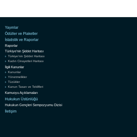
Yayınlar
Ödüller ve Plaketler
İstatistik ve Raporlar
Raporlar
Türkiye’nin Şiddet Haritası
Türkiye’nin Şiddet Haritası
Kadın Cinayetleri Haritası
İlgili Kanunlar
Kanunlar
Yönetmelikler
Tüzükler
Kanun Tasarı ve Teklifleri
Kamuoyu Açıklamaları
Hukukun Üstünlüğü
Hukukun Gençleri Sempozyumu Dizisi
İletişim