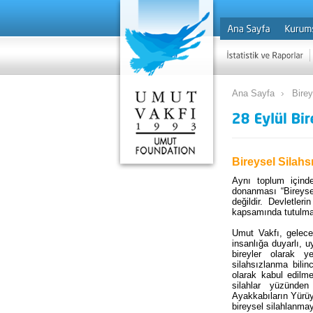
Ana Sayfa
Bire
Bireysel Silah
Aynı toplum içinde 
donanması “Bireyse
değildir. Devletler
kapsamında tutulm
Umut Vakfı, gelece
insanlığa duyarlı, 
bireyler olarak 
silahsızlanma bili
olarak kabul edilmes
silahlar yüzünden
Ayakkabıların Yürüyü
bireysel silahlanmaya