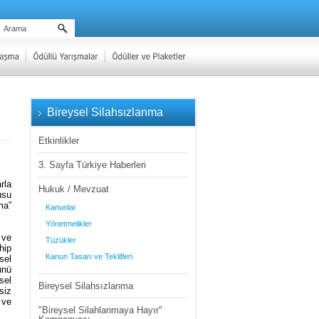
Bireysel Silahsızlanma
Etkinlikler
3. Sayfa Türkiye Haberleri
rla
Hukuk / Mevzuat
usu
ma”
Kanunlar
Yönetmelikler
 ve
Tüzükler
hip
Kanun Tasarı ve Teklifleri
sel
ünü
sel
Bireysel Silahsızlanma
siz
 ve
"Bireysel Silahlanmaya Hayır"