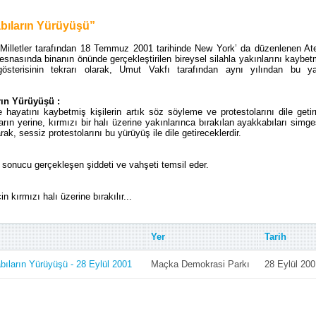
bıların Yürüyüşü”
 Milletler tarafından 18 Temmuz 2001 tarihinde New York’ da düzenlenen Ate
esnasında binanın önünde gerçekleştirilen bireysel silahla yakınlarını kaybet
 gösterisinin tekrarı olarak, Umut Vakfı tarafından aynı yılından bu y
rın Yürüyüşü :
le hayatını kaybetmiş kişilerin artık söz söyleme ve protestolarını dile geti
arın yerine, kırmızı bir halı üzerine yakınlarınca bırakılan ayakkabıları simge
ak, sessiz protestolarını bu yürüyüş ile dile getireceklerdir.
 sonucu gerçekleşen şiddeti ve vahşeti temsil eder.
 kırmızı halı üzerine bırakılır...
Yer
Tarih
ıların Yürüyüşü - 28 Eylül 2001
Maçka Demokrasi Parkı
28 Eylül 200