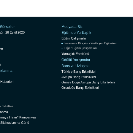
Görseller
Medyada Biz
ğrı 28 Eylül 2020
Eğitimde Yurttaşlık
Eğitim Çalışmaları
İnsanım - Bireyim - Yurttaşım Eğitimleri
Diğer Eğitim Çalışmaları
ler
Yurttaşlık Enstitüsü
Ödüllü Yarışmalar
i
Barış ve Uzlaşma
sızlanma
Türkiye Barış Etkinlikleri
Avrupa Barış Etkinlikleri
 Haberleri
Güney Doğu Avrupa Barış Etkinlikleri
t
Ortadoğu Barış Etkinlikleri
Teklifleri
zlanma
lanmaya Hayır" Kampanyası
l Silahsızlanma Günü