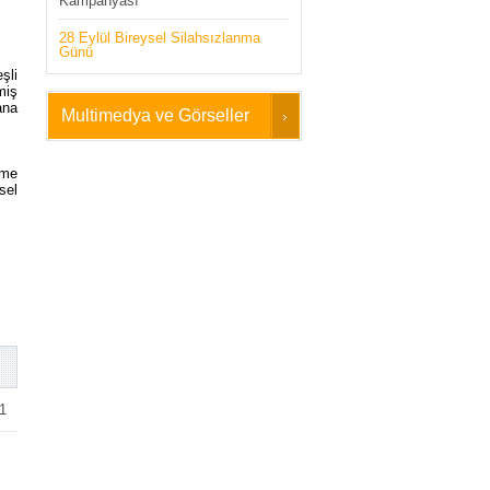
Kampanyası
28 Eylül Bireysel Silahsızlanma
Günü
şli
miş
ana
Multimedya ve Görseller
rme
sel
1