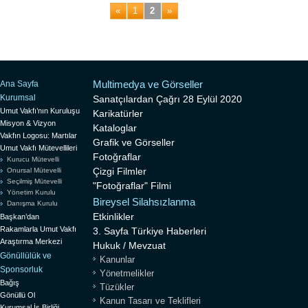
«
1
2
»
Multimedya ve Görseller
Ana Sayfa
Kurumsal
Sanatçılardan Çağrı 28 Eylül 2020
Umut Vakfı’nın Kuruluşu
Karikatürler
Misyon & Vizyon
Kataloglar
Vakfın Logosu: Martılar
Grafik ve Görseller
Umut Vakfı Mütevellileri
Fotoğraflar
Kurucu Mütevelli
Çizgi Filmler
Onursal Mütevelli
Seçilmiş Mütevelli
"Fotoğraflar" Filmi
Yönetim Kurulu
Bireysel Silahsızlanma
Danışma Kurulu
Etkinlikler
Başkan’dan
Rakamlarla Umut Vakfı
3. Sayfa Türkiye Haberleri
Araştırma Merkezi
Hukuk / Mevzuat
Gönüllülük ve
Kanunlar
Sponsorluk
Yönetmelikler
Bağış
Tüzükler
Gönüllü Ol
Kanun Tasarı ve Teklifleri
Kurumsal İş Birliği