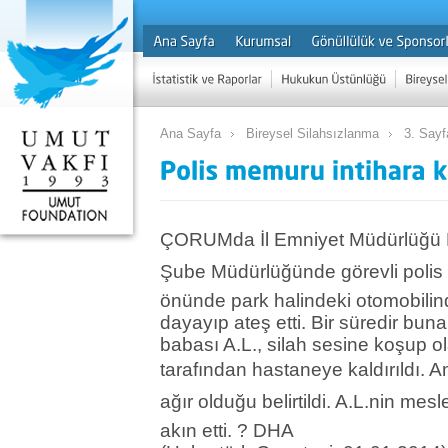
Ana Sayfa
Bireysel Silahsızlanma
3. Sayf
ÇORUMda İl Emniyet Müdürlüğü K
Şube Müdürlüğünde görevli polis
önünde park halindeki otomobilin
dayayıp ateş etti. Bir süredir bu
babası A.L., silah sesine koşup o
tarafından hastaneye kaldırıldı. 
ağır olduğu belirtildi. A.L.nin me
akın etti. ? DHA