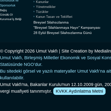
Gönüllülük ve
Kanunlar
Sponsorluk
Yönetmelikler
Bağış
Tüzükler
Gönüllü Ol
Kanun Tasarı ve Teklifleri
Kurumsal İş Birliği
Bireysel Silahsızlanma
"Bireysel Silahlanmaya Hayır" Kampanyası
28 Eylül Bireysel Silahsızlanma Günü
© Copyright 2026 Umut Vakfı | Site Creation by
Mediali
Umut Vakfı, Birleşmiş Milletler Ekonomik ve Sosyal Kon
Statüsünde NGO’dur.
Bu sitedeki görsel ve yazılı materyaller Umut Vakfı’na ait
kullanılabilir.
Umut Vakfı'na, Bakanlar Kurulu'nun 12.10.2009 gün, 200
vergi muafiyeti tanınmıştır.
KVKK Aydınlatma Metni