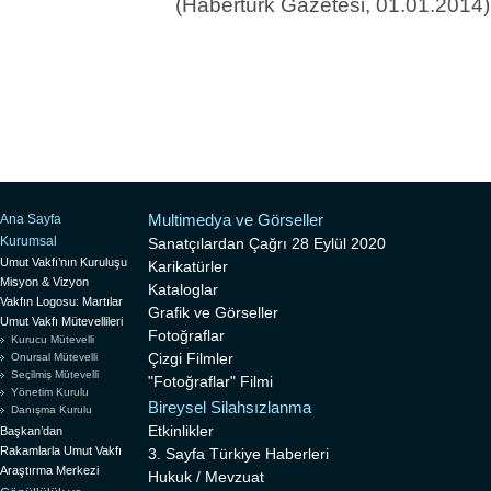
(Habertürk Gazetesi, 01.01.2014)
Multimedya ve Görseller
Ana Sayfa
Kurumsal
Sanatçılardan Çağrı 28 Eylül 2020
Umut Vakfı’nın Kuruluşu
Karikatürler
Misyon & Vizyon
Kataloglar
Vakfın Logosu: Martılar
Grafik ve Görseller
Umut Vakfı Mütevellileri
Fotoğraflar
Kurucu Mütevelli
Çizgi Filmler
Onursal Mütevelli
Seçilmiş Mütevelli
"Fotoğraflar" Filmi
Yönetim Kurulu
Bireysel Silahsızlanma
Danışma Kurulu
Etkinlikler
Başkan’dan
Rakamlarla Umut Vakfı
3. Sayfa Türkiye Haberleri
Araştırma Merkezi
Hukuk / Mevzuat