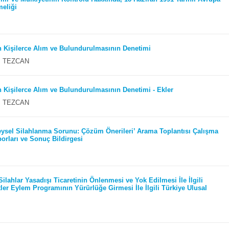
eliği
ın Kişilerce Alım ve Bulundurulmasının Denetimi
uş TEZCAN
ın Kişilerce Alım ve Bulundurulmasının Denetimi - Ekler
uş TEZCAN
reysel Silahlanma Sorunu: Çözüm Önerileri’ Arama Toplantısı Çalışma
orları ve Sonuç Bildirgesi
Silahlar Yasadışı Ticaretinin Önlenmesi ve Yok Edilmesi İle İlgili
tler Eylem Programının Yürürlüğe Girmesi İle İlgili Türkiye Ulusal