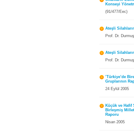
Konseyi Yönetm
(91/477/Eec)
Ateşli Silahlar
Prof. Dr. Durm
Ateşli Silahlar
Prof. Dr. Durm
’Türkiye’de Bi
Gruplarının Rap
24 Eylül 2005
Küçük ve Hafif 
Birleşmiş Mille
Raporu
Nisan 2005