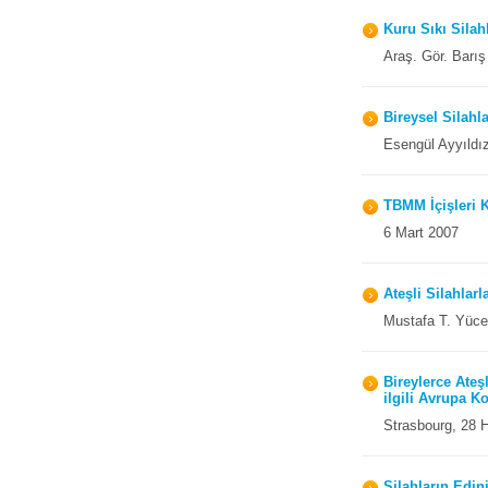
Kuru Sıkı Silah
Araş. Gör. Bar
Bireysel Silahl
Esengül Ayyıldı
TBMM İçişleri 
6 Mart 2007
Ateşli Silahlar
Mustafa T. Yüc
Bireylerce Ateş
ilgili Avrupa 
Strasbourg, 28 
Silahların Edin