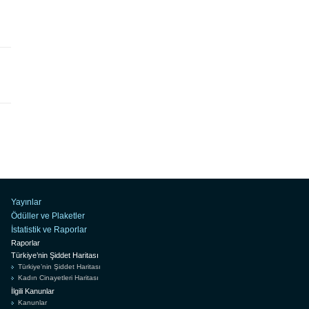
Yayınlar
Ödüller ve Plaketler
İstatistik ve Raporlar
Raporlar
Türkiye’nin Şiddet Haritası
Türkiye’nin Şiddet Haritası
Kadın Cinayetleri Haritası
İlgili Kanunlar
Kanunlar