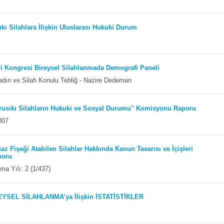
kı Silahlara İlişkin Uluslarası Hukuki Durum
ri Kongresi Bireysel Silahlanmada Demografi Paneli
dın ve Silah Konulu Tebliğ - Nazire Dedeman
rusıkı Silahların Hukuki ve Sosyal Durumu" Komisyonu Raporu
007
 Fişeği Atabilen Silahlar Hakkında Kanun Tasarısı ve İçişleri
poru
a Yılı: 2 (1/437)
REYSEL SİLAHLANMA’ya İlişkin İSTATİSTİKLER