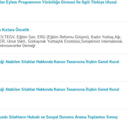
tler Eylem Programının Yürürlüğe Girmesi İle İlgili Türkiye Ulusal
k Kızlara Öncelik
,TEGV, Eğitim Sen, ERG (Eğitim Reformu Girişimi), Kadın Yurttaş Ağı,
 Umut Vakfı, Gürkaynak Yurttaşlık Enstitüsü,Soroptimist International,
rdımsevenler Derneği
ği Atabilen Silahlar Hakkında Kanun Tasarısına İlişkin Genel Kurul
ği Atabilen Silahlar Hakkında Kanun Tasarısına İlişkin Genel Kurul
usıkı Silahların Hukuki ve Sosyal Durumu Arama Toplantısı Sonuç