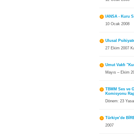
IANSA - Kuru Sı
10 Ocak 2008
Ulusal Psikiyat
27 Ekim 2007 Ka
Umut Vakfı "Ku
Mayıs – Ekim 2
TBMM Ses ve Gaz
Komisyonu Ra
Dönem: 23 Yasam
Türkiye’de Bİ
2007