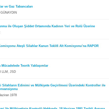
lar ve Gaz Tabancaları
ış GÜNAYDIN
anma ile Oluşan Şiddet Ortamında Kadının Yeri ve Rolü Üzerine
z
Komisyonu Ateşli Silahlar Kanun Teklifi Alt Komisyonu’na RAPOR
la Mücadelede Teorik Yaklaşımlar
el LLM, JSD
li Silahların Edinimi ve Mülkiyete Geçirilmesi Üzerindeki Kontroller ile
Konvansiyonu
Haziran 1978
imi Ve Mülkiyetinin Kontrolü Hakkında, 18 Haziran 1991 Tarihli Avrupa