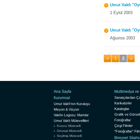
Umut Vakfı "Oy
1 Eylül 2003
Umut Vakfı "Oyu
Ağustos 2003
«
1
2
»
Ana Sayfa
Multimedya ve 
Kurumsal
Sanatçılardan Ça
Karikatürler
Umut Vakfı’nın Kuruluşu
Kataloglar
Misyon & Vizyon
Grafik ve Görsel
Vakfın Logosu: Martılar
Fotoğraflar
Umut Vakfı Mütevellileri
Çizgi Filmler
Kurucu Mütevelli
Onursal Mütevelli
"Fotoğraflar" Film
Seçilmiş Mütevelli
Bireysel Silah