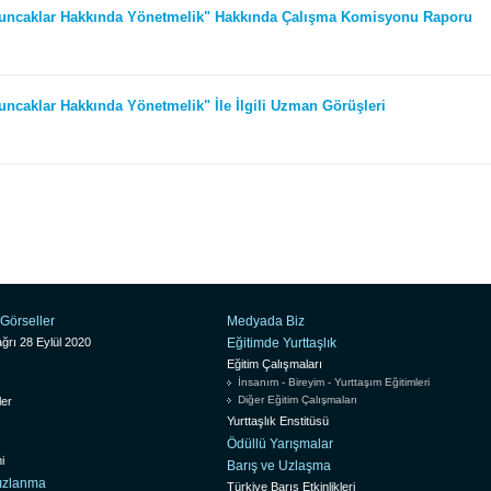
uncaklar Hakkında Yönetmelik" Hakkında Çalışma Komisyonu Raporu
ncaklar Hakkında Yönetmelik" İle İlgili Uzman Görüşleri
Görseller
Medyada Biz
ğrı 28 Eylül 2020
Eğitimde Yurttaşlık
Eğitim Çalışmaları
İnsanım - Bireyim - Yurttaşım Eğitimleri
Diğer Eğitim Çalışmaları
ler
Yurttaşlık Enstitüsü
Ödüllü Yarışmalar
i
Barış ve Uzlaşma
sızlanma
Türkiye Barış Etkinlikleri