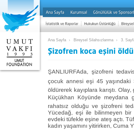
Ana Sayfa
Bireysel Silahsızlanma
3. Sayf
ŞANLIURFAda, şizofreni tedav
çocuk annesi eşi 45 yaşındaki 
öldürerek kayıplara karıştı. Olay
Küçükhan Köyünde meydana gel
rahatsız olduğu ve şizofreni te
Yücedağ, eşi ile bilinmeyen bir
evdeki tüfekle eşine ateş açtı. T
kadın yaşamını yitirirken, Cuma Y