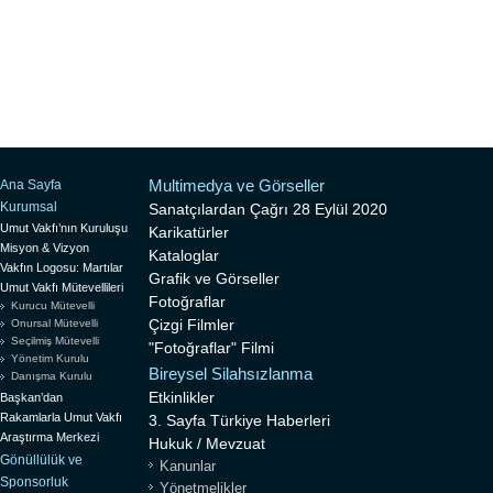
Multimedya ve Görseller
Ana Sayfa
Kurumsal
Sanatçılardan Çağrı 28 Eylül 2020
Umut Vakfı’nın Kuruluşu
Karikatürler
Misyon & Vizyon
Kataloglar
Vakfın Logosu: Martılar
Grafik ve Görseller
Umut Vakfı Mütevellileri
Fotoğraflar
Kurucu Mütevelli
Çizgi Filmler
Onursal Mütevelli
Seçilmiş Mütevelli
"Fotoğraflar" Filmi
Yönetim Kurulu
Bireysel Silahsızlanma
Danışma Kurulu
Etkinlikler
Başkan’dan
Rakamlarla Umut Vakfı
3. Sayfa Türkiye Haberleri
Araştırma Merkezi
Hukuk / Mevzuat
Gönüllülük ve
Kanunlar
Sponsorluk
Yönetmelikler