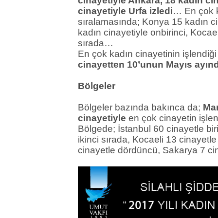
cinayetiyle Ankara, 18 kadın ci
cinayetiyle Urfa izledi
… En çok ka
sıralamasında; Konya 15 kadın ci
kadın cinayetiyle onbirinci, Kocael
sırada…
En çok kadın cinayetinin işlendiğ
cinayetten 10’unun Mayıs ayınd
Bölgeler
Bölgeler bazında bakınca da;
Mar
cinayetiyle
en çok cinayetin işlen
Bölgede; İstanbul 60 cinayetle bir
ikinci sırada, Kocaeli 13 cinayetl
cinayetle dördüncü, Sakarya 7 cin