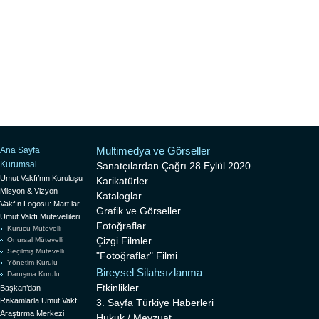
Multimedya ve Görseller
Ana Sayfa
Kurumsal
Sanatçılardan Çağrı 28 Eylül 2020
Umut Vakfı’nın Kuruluşu
Karikatürler
Misyon & Vizyon
Kataloglar
Vakfın Logosu: Martılar
Grafik ve Görseller
Umut Vakfı Mütevellileri
Fotoğraflar
Kurucu Mütevelli
Çizgi Filmler
Onursal Mütevelli
Seçilmiş Mütevelli
"Fotoğraflar" Filmi
Yönetim Kurulu
Bireysel Silahsızlanma
Danışma Kurulu
Etkinlikler
Başkan’dan
Rakamlarla Umut Vakfı
3. Sayfa Türkiye Haberleri
Araştırma Merkezi
Hukuk / Mevzuat