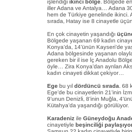
işlendiği
ikinci bölge
. Bölgede en
iller Adana ve Antalya… Adana 30 
hem de Türkiye genelinde ikinci. A
sırada, Hatay ise 8 cinayetle üçü
En çok cinayetin yaşandığı
üçün
Bölgede yaşanan 69 kadın cinayet
Konya’da, 14’ünün Kayseri’de yaşa
Adana bölgesinde yaşanan olayla
gereken bir il ise İç Anadolu Böl
öyle… Zira Konya’dan ayrılan Ak
kadın cinayeti dikkat çekiyor…
Ege
bu yıl
dördüncü sırada
. 68 
Ege’de bu cinayetlerin 21’inin İzm
9’unun Denizli, 8’inin Muğla, 4’ün
Kütahya’da yaşandığı görülüyor.
Karadeniz
ile
Güneydoğu Anado
cinayetiyle
beşinciliği paylaşıyo
Samsun 22 kadın cinayetiyle birin