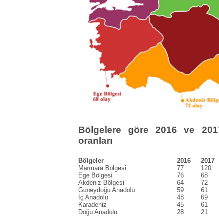
Bölgelere göre 2016 ve 2017
oranları
Bölgeler
2016
2017
Marmara Bölgesi
77
120
Ege Bölgesi
76
68
Akdeniz Bölgesi
64
72
Güneydoğu Anadolu
59
61
İç Anadolu
48
69
Karadeniz
45
61
Doğu Anadolu
28
21