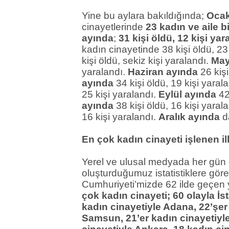
Yine bu aylara bakıldığında;
Oca
cinayetlerinde
23 kadın ve aile bi
ayında
;
31 kişi öldü, 12 kişi yar
kadın cinayetinde 38 kişi öldü, 23
kişi öldü, sekiz kişi yaralandı.
May
yaralandı.
Haziran ayında
26 kişi
ayında
34 kişi öldü, 19 kişi yaral
25 kişi yaralandı.
Eylül ayında
42 
ayında
38 kişi öldü, 16 kişi yaral
16 kişi yaralandı.
Aralık ayında
da
En çok kadın cinayeti işlenen il
Yerel ve ulusal medyada her gün 
oluşturduğumuz istatistiklere göre
Cumhuriyeti’mizde 62 ilde geçen y
çok kadın cinayeti; 60 olayla İs
kadın cinayetiyle Adana, 22’şer
Samsun, 21’er kadın cinayetiyle