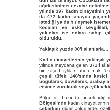
durmak bilmiyor. Çocuklara ta
ağırlaştırılmış cezalar getirilm
yılında 397 kadın cinayetinin 
da 472 kadın cinayeti yaşand
istediği ya da birleşmek istemedi
kocaları ve eski sevgilileri,
yakınları ise onlara sahip çık
öldürüldü.
Yaklaşık yüzde 80’i silahlarla…
Kadın cinayetlerinin yaklaşık yü
yılında meydana gelen
371’i sil
bir kaçı beylik silahı olmak ü
çeşitli tüfek, 146’sında kesici 
boğularak, dövülerek, arabayla
cisimle vurularak veya yüksekt
Bölgeler bazında incelendiğ
Bölgesi’nde
kadın cinayetlerini
çekerken
diğer bölgelerde, özel