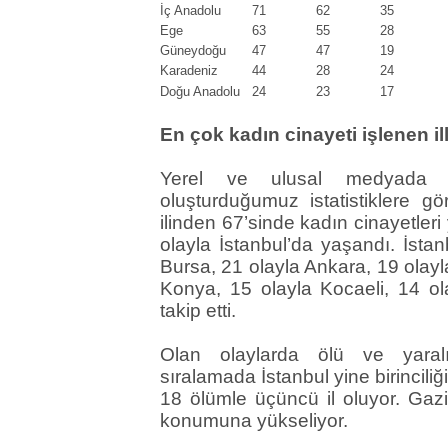
İç Anadolu
71
62
35
Ege
63
55
28
Güneydoğu
47
47
19
Karadeniz
44
28
24
Doğu Anadolu
24
23
17
En çok kadın cinayeti işlenen il
Yerel ve ulusal medyada ç
oluşturduğumuz istatistiklere g
ilinden 67’sinde kadın cinayetler
olayla İstanbul’da yaşandı. İstan
Bursa, 21 olayla Ankara, 19 olayl
Konya, 15 olayla Kocaeli, 14 ol
takip etti.
Olan olaylarda ölü ve yaralı
sıralamada İstanbul yine birinciliğ
18 ölümle üçüncü il oluyor. Gaz
konumuna yükseliyor.