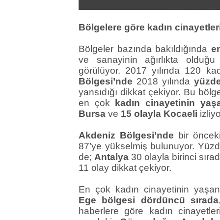
Bölgelere göre kadın cinayetler
Bölgeler bazında bakıldığında
e
ve sanayinin ağırlıkta olduğ
görülüyor. 2017 yılında 120 kad
Bölgesi’nde
2018 yılında
yüzde
yansıdığı dikkat çekiyor. Bu böl
en çok
kadın cinayetinin yaşa
Bursa
ve
15 olayla Kocaeli
izliyo
Akdeniz Bölgesi’nde
bir önceki
87’ye yükselmiş bulunuyor. Yüzde
de;
Antalya
30 olayla birinci sıra
11 olay dikkat çekiyor.
En çok kadın cinayetinin yaşa
Ege bölgesi dördüncü sırada
haberlere göre kadın cinayetle