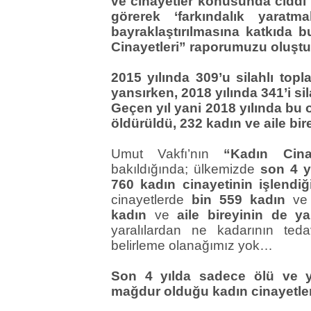
ve cinayetler konusunda ciddi b
görerek ‘farkındalık yarat
bayraklaştırılmasına katkıda 
Cinayetleri” raporumuzu oluştu
2015 yılında 309’u silahlı to
yansırken, 2018 yılında 341’i si
Geçen yıl yani 2018 yılında bu o
öldürüldü, 232 kadın ve aile bi
Umut Vakfı’nın
“Kadın Cinay
bakıldığında; ülkemizde
son 4 y
760 kadın cinayetinin işlendiğ
cinayetlerde
bin 559 kadın
v
kadın
ve
aile bireyinin de ya
yaralılardan ne kadarının tedav
belirleme olanağımız yok…
Son 4 yılda sadece ölü ve ya
mağdur olduğu kadın cinayetleriy