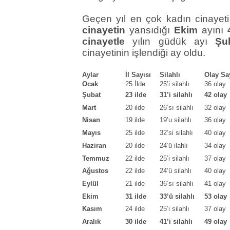
Geçen yıl en çok kadın cinayet
cinayetin
yansıdığı
Ekim
ayını
cinayetle
yılın güdük ayı
Şu
cinayetinin işlendiği ay oldu.
Aylar
İl Sayısı
Silahlı
Olay Sa
Ocak
25 İlde
25’i silahlı
36 olay
Şubat
23 ilde
31’i silahlı
42 olay
Mart
20 ilde
26’sı silahlı
32 olay
Nisan
19 ilde
19’u silahlı
36 olay
Mayıs
25 ilde
32’si silahlı
40 olay
Haziran
20 ilde
24’ü ilahlı
34 olay
Temmuz
22 ilde
25’i silahlı
37 olay
Ağustos
22 ilde
24’ü silahlı
40 olay
Eylül
21 ilde
36’sı silahlı
41 olay
Ekim
31 ilde
33’ü silahlı
53 olay
Kasım
24 ilde
25’i silahlı
37 olay
Aralık
30 ilde
41’i silahlı
49 olay