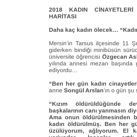
2018 KADIN CİNAYETLER
HARİTASI
Daha kaç kadın ölecek… “Kadın
Mersin’in Tarsus ilçesinde 11 
giderken bindiği minibüsün sürü
üniversite öğrencisi
Özgecan As
yılında annesi mezarı başında g
ediyordu…
“Ben her gün kadın cinayetler
anne
Songül Arslan
’ın o gün şu 
“Kızım öldürüldüğünde dev
başkalarının canı yanmasın diye
Ama onun öldürülmesinden b
kadın öldürülmüş. Ben her gün
üzülüyorum, ağlıyorum. El k