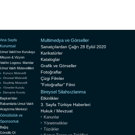
Multimedya ve Görseller
Ana Sayfa
Kurumsal
Sanatçılardan Çağrı 28 Eylül 2020
Umut Vakfı’nın Kuruluşu
Karikatürler
Misyon & Vizyon
Kataloglar
Vakfın Logosu: Martılar
Grafik ve Görseller
Umut Vakfı Mütevellileri
Fotoğraflar
Kurucu Mütevelli
Çizgi Filmler
Onursal Mütevelli
Seçilmiş Mütevelli
"Fotoğraflar" Filmi
Yönetim Kurulu
Bireysel Silahsızlanma
Danışma Kurulu
Etkinlikler
Başkan’dan
Rakamlarla Umut Vakfı
3. Sayfa Türkiye Haberleri
Araştırma Merkezi
Hukuk / Mevzuat
Gönüllülük ve
Kanunlar
Sponsorluk
Yönetmelikler
Bağış
Tüzükler
Gönüllü Ol