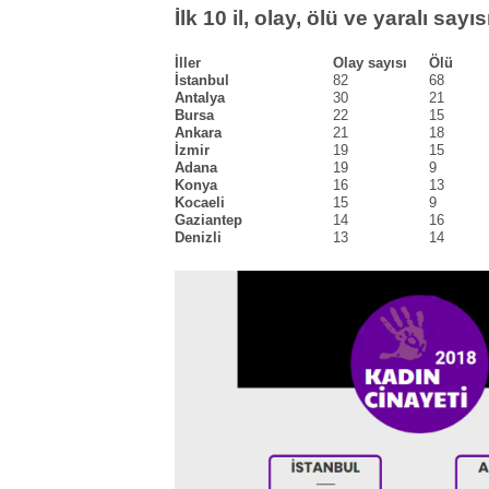
İlk 10 il, olay, ölü ve yaralı sayıs
İller
Olay sayısı
Ölü
İstanbul
82
68
Antalya
30
21
Bursa
22
15
Ankara
21
18
İzmir
19
15
Adana
19
9
Konya
16
13
Kocaeli
15
9
Gaziantep
14
16
Denizli
13
14