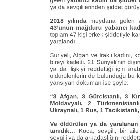
gelen
yabancı kadın da şiddet 
ya da sevgililerinden şiddet görüy
2018 yılında
meydana gelen v
43’ünün mağduru yabancı kad
toplam 47 kişi erkek şiddetiyle karş
yaralandı…
Suriyeli, Afgan ve Iraklı kadını, 
bireyi katletti. 21 Suriyeli’nin dı
ya da ilişkiyi reddettiği için a
öldürülenlerin de bulunduğu bu kadı
yansıyan doküman ise şöyle:
“3 Afgan, 3 Gürcistanlı, 3 Kır
Moldavyalı, 2 Türkmenistanlı
Ukraynalı, 1 Rus, 1 Tacikistanlı,
Ve öldürülen ya da yaralanan k
tanıdık
… Koca, sevgili, bir aile
sevgili ya da arkadaşlığını reddet