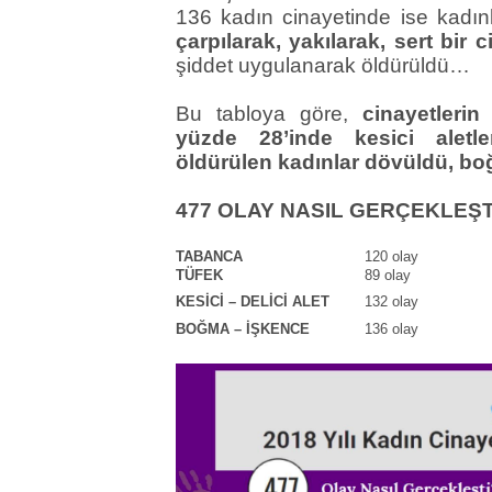
136 kadın cinayetinde ise kadın
çarpılarak, yakılarak, sert bir
şiddet uygulanarak öldürüldü…
Bu tabloya göre,
cinayetlerin
yüzde 28’inde kesici aletle
öldürülen kadınlar dövüldü, b
477 OLAY NASIL GERÇEKLEŞT
TABANCA
120 olay
TÜFEK
89 olay
KESİCİ – DELİCİ ALET
132 olay
BOĞMA – İŞKENCE
136 olay