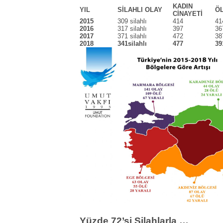
KADIN
YIL
SİLAHLI OLAY
Ö
CİNAYETİ
2015
309 silahlı
414
41
2016
317 silahlı
397
36
2017
371 silahlı
472
38
2018
341silahlı
477
39
Yüzde 72’si Silahlarla …