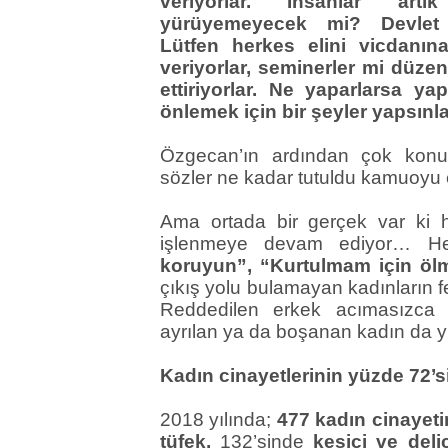
veriyorlar. İnsanlar art
yürüyemeyecek mi? Devlet 
Lütfen herkes elini vicdanın
veriyorlar, seminerler mi düzenl
ettiriyorlar. Ne yaparlarsa ya
önlemek için bir şeyler yapsın
Özgecan’ın ardından çok konuş
sözler ne kadar tutuldu kamuoyu 
Ama ortada bir gerçek var ki 
işlenmeye devam ediyor… H
koruyun”, “Kurtulmam için öl
çıkış yolu bulamayan kadınların 
Reddedilen erkek acımasızca ö
ayrılan ya da boşanan kadın da 
Kadın cinayetlerinin yüzde 72’si
2018 yılında;
477 kadın cinayet
tüfek,
132’sinde
kesici ve delic