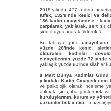
2018 yılında; 477 kadın cinayet
tüfek, 132’sinde kesici ve deli
136 kadın cinayetinde
ise kadı
çarpılarak, yakılarak, sert bir 
şiddet uygulanarak öldürüldü…
Bu tabloya göre
, cinayetlerin
yüzde 28’inde kesici aletle
öldürülen kadınlar dövül
cinayetlerinin yüzde 72’sinde s
yaklaşık yüzde 80’inde silahlar kul
8 Mart Dünya Kadınlar Günü
yılındaki Kadın Cinayetlerinin
ve psikolojik olarak inceleme y
bulmak için çaba göstermek ist
kuruluşlarının, kurum ve yönetic
çözümler beklentisi
ile paylaşı