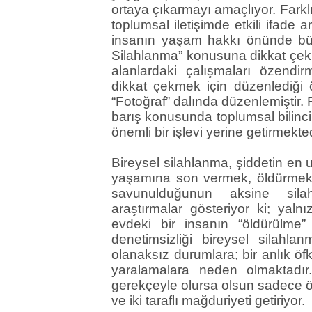
ortaya çıkarmayı amaçlıyor. Farklı 
toplumsal iletişimde etkili ifade 
insanın yaşam hakkı önünde büy
Silahlanma” konusuna dikkat çekme
alanlardaki çalışmaları özendi
dikkat çekmek için düzenlediği ö
“Fotoğraf” dalında düzenlemiştir. 
barış konusunda toplumsal bilinc
önemli bir işlevi yerine getirmekted
Bireysel silahlanma, şiddetin en u
yaşamına son vermek, öldürmek i
savunulduğunun aksine sila
araştırmalar gösteriyor ki; yal
evdeki bir insanın “öldürülme” 
denetimsizliği bireysel silahla
olanaksız durumlara; bir anlık 
yaralamalara neden olmaktadır.
gerekçeyle olursa olsun sadece ö
ve iki taraflı mağduriyeti getiriyor.