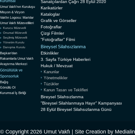
Kurumsal
Sanatçılardan Çağrı 28 Eylül 2020
Umut Vakfı’nın Kuruluşu
Karikatürler
Misyon & Vizyon
Kataloglar
Vakfın Logosu: Martılar
Grafik ve Görseller
Umut Vakfı Mütevellileri
Fotoğraflar
Kurucu Mütevelli
Çizgi Filmler
Onursal Mütevelli
Seçilmiş Mütevelli
"Fotoğraflar" Filmi
Yönetim Kurulu
Bireysel Silahsızlanma
Danışma Kurulu
Etkinlikler
Başkan’dan
Rakamlarla Umut Vakfı
3. Sayfa Türkiye Haberleri
Araştırma Merkezi
Hukuk / Mevzuat
Gönüllülük ve
Kanunlar
Sponsorluk
Yönetmelikler
Bağış
Tüzükler
Gönüllü Ol
Kanun Tasarı ve Teklifleri
Kurumsal İş Birliği
Bireysel Silahsızlanma
"Bireysel Silahlanmaya Hayır" Kampanyası
28 Eylül Bireysel Silahsızlanma Günü
© Copyright 2026 Umut Vakfı | Site Creation by
Mediali