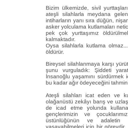
Bizim ülkemizde, sivil yurttaşla
ateşli silahlarla meydana gele
intiharların yanı sıra düğün, niş
asker yolculama kutlamaları net
pek çok yurttaşımız öldürülm
kalmaktadır.
Oysa silahlarla kutlama olmaz...
öldürür.
Bireysel silahlanmaya karşı yü
şunu vurguladık: Şiddeti yarat
İnsanoğlu yaşamını sürdürmek için
bu kadar ağır ödeyeceğini tahmin
Ateşli silahları icat eden ve 
olağanüstü zekâyı barış ve uzlaşm
de icad etme yolunda kullanabi
gençlerimizin ve çocuklarımı
üstünlüğünün ve adaletin
yaşayabilmeleri için bir görevdir