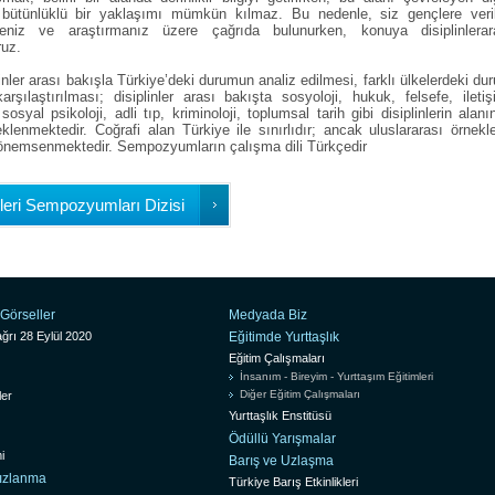
bütünlüklü bir yaklaşımı mümkün kılmaz. Bu nedenle, siz gençlere veri
niz ve araştırmanız üzere çağrıda bulunurken, konuya disiplinlerar
ruz.
plinler arası bakışla Türkiye’deki durumun analiz edilmesi, farklı ülkelerdeki du
rşılaştırılması; disiplinler arası bakışta sosyoloji, hukuk, felsefe, iletiş
sosyal psikoloji, adli tıp, kriminoloji, toplumsal tarih gibi disiplinlerin alanı
klenmektedir. Coğrafi alan Türkiye ile sınırlıdır; ancak uluslararası örnekle
 önemsenmektedir. Sempozyumların çalışma dili Türkçedir
eri Sempozyumları Dizisi
Görseller
Medyada Biz
ğrı 28 Eylül 2020
Eğitimde Yurttaşlık
Eğitim Çalışmaları
İnsanım - Bireyim - Yurttaşım Eğitimleri
Diğer Eğitim Çalışmaları
ler
Yurttaşlık Enstitüsü
Ödüllü Yarışmalar
i
Barış ve Uzlaşma
sızlanma
Türkiye Barış Etkinlikleri