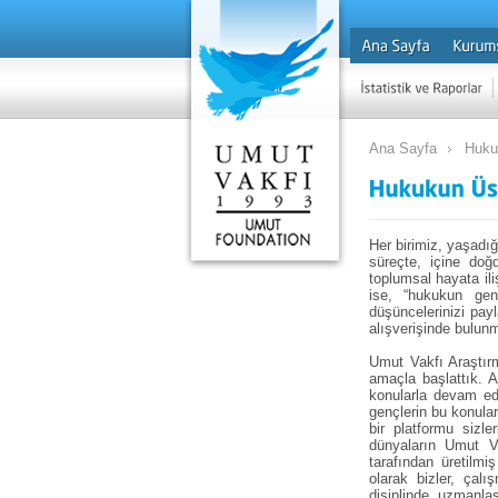
Ana Sayfa
Huku
Her birimiz, yaşadığ
süreçte, içine doğ
toplumsal hayata ili
ise, “hukukun genç
düşüncelerinizi payl
alışverişinde bulunm
Umut Vakfı Araştır
amaçla başlattık. A
konularla devam ede
gençlerin bu konular
bir platformu sizler
dünyaların Umut V
tarafından üretilm
olarak bizler, çalı
disiplinde uzmanlaş