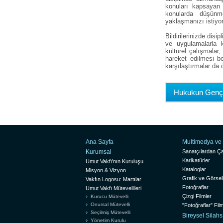
konuları kapsayan 
konularda düşünme
yaklaşmanızı istiyo
Bildirilerinizde disi
ve uygulamalarla ka
kültürel çalışmalar, 
hareket edilmesi be
karşılaştırmalar da
Hukukun Gençl
Ana Sayfa
Multimedya ve 
Kurumsal
Sanatçılardan Ça
Karikatürler
Umut Vakfı’nın Kuruluşu
Kataloglar
Misyon & Vizyon
Grafik ve Görsel
Vakfın Logosu: Martılar
Fotoğraflar
Umut Vakfı Mütevellileri
Çizgi Filmler
Kurucu Mütevelli
Onursal Mütevelli
"Fotoğraflar" Film
Seçilmiş Mütevelli
Bireysel Silah
Yönetim Kurulu