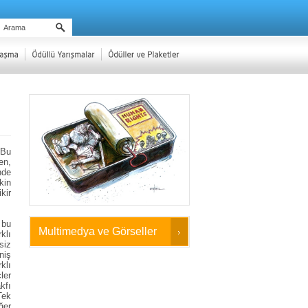
 Bu
en,
nde
kin
kir
 bu
Multimedya ve Görseller
klı
siz
niş
klı
ler
kfı
Tek
ğer