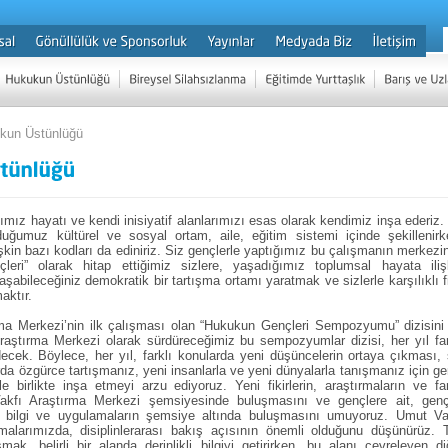
kun Üstünlüğü
ımız hayatı ve kendi inisiyatif alanlarımızı esas olarak kendimiz inşa ederiz.
duğumuz kültürel ve sosyal ortam, aile, eğitim sistemi içinde şekillenirk
şkin bazı kodları da ediniriz. Siz gençlerle yaptığımız bu çalışmanın merkezi
leri” olarak hitap ettiğimiz sizlere, yaşadığımız toplumsal hayata iliş
aşabileceğiniz demokratik bir tartışma ortamı yaratmak ve sizlerle karşılıklı fi
aktır.
ma Merkezi’nin ilk çalışması olan “Hukukun Gençleri Sempozyumu” dizisini
raştırma Merkezi olarak sürdüreceğimiz bu sempozyumlar dizisi, her yıl far
cek. Böylece, her yıl, farklı konularda yeni düşüncelerin ortaya çıkması, 
da özgürce tartışmanız, yeni insanlarla ve yeni dünyalarla tanışmanız için ge
le birlikte inşa etmeyi arzu ediyoruz. Yeni fikirlerin, araştırmaların ve far
akfı Araştırma Merkezi şemsiyesinde buluşmasını ve gençlere ait, genç
iş bilgi ve uygulamaların şemsiye altında buluşmasını umuyoruz. Umut Va
şmalarımızda, disiplinlerarası bakış açısının önemli olduğunu düşünürüz. 
mak, belirli bir alanda derinlikli bilgiyi getirirken, bu alanı çevreleyen di