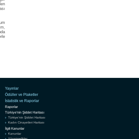
len
ası
rum
im,
nda
rle
Yayınlar
Ödüller ve Plaketler
İstatistik ve Raporlar
Raporlar
Türkiye’nin Şiddet Haritası
Türkiye’nin Şiddet Haritası
Kadın Cinayetleri Haritası
İlgili Kanunlar
Kanunlar
Yönetmelikler