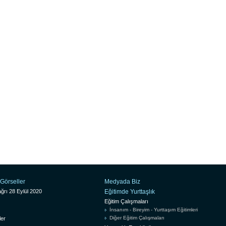
Görseller
Medyada Biz
ğrı 28 Eylül 2020
Eğitimde Yurttaşlık
Eğitim Çalışmaları
İnsanım - Bireyim - Yurttaşım Eğitimleri
Diğer Eğitim Çalışmaları
ler