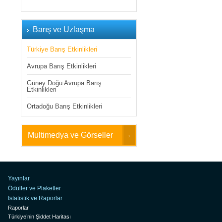
Barış ve Uzlaşma
Türkiye Barış Etkinlikleri
Avrupa Barış Etkinlikleri
Güney Doğu Avrupa Barış
Etkinlikleri
Ortadoğu Barış Etkinlikleri
Multimedya ve Görseller
Yayınlar
Ödüller ve Plaketler
İstatistik ve Raporlar
Raporlar
Türkiye’nin Şiddet Haritası