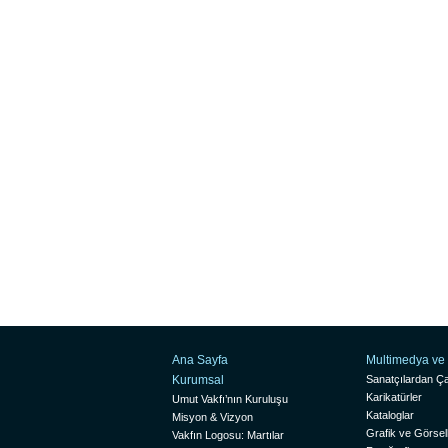
Ana Sayfa
Multimedya ve 
Kurumsal
Sanatçılardan Ça
Karikatürler
Umut Vakfı’nın Kuruluşu
Kataloglar
Misyon & Vizyon
Grafik ve Görsel
Vakfın Logosu: Martılar