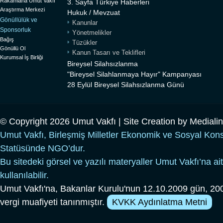
Rakamlarla Umut Vakfı
3. Sayfa Türkiye Haberleri
Araştırma Merkezi
Hukuk / Mevzuat
Gönüllülük ve
Kanunlar
Sponsorluk
Yönetmelikler
Bağış
Tüzükler
Gönüllü Ol
Kanun Tasarı ve Teklifleri
Kurumsal İş Birliği
Bireysel Silahsızlanma
"Bireysel Silahlanmaya Hayır" Kampanyası
28 Eylül Bireysel Silahsızlanma Günü
© Copyright 2026 Umut Vakfı | Site Creation by
Mediali
Umut Vakfı, Birleşmiş Milletler Ekonomik ve Sosyal Kon
Statüsünde NGO’dur.
Bu sitedeki görsel ve yazılı materyaller Umut Vakfı’na ait
kullanılabilir.
Umut Vakfı'na, Bakanlar Kurulu'nun 12.10.2009 gün, 200
vergi muafiyeti tanınmıştır.
KVKK Aydınlatma Metni