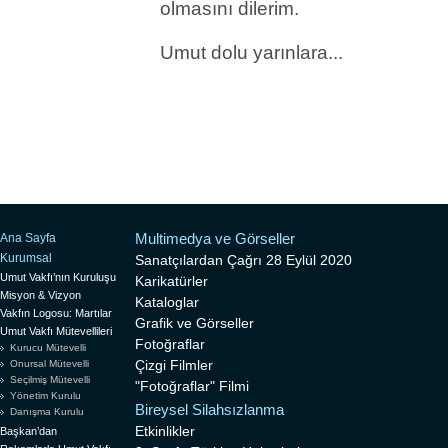
olmasını dilerim.
Umut dolu yarınlara...
Multimedya ve Görseller
Ana Sayfa
Kurumsal
Sanatçılardan Çağrı 28 Eylül 2020
Umut Vakfı’nın Kuruluşu
Karikatürler
Misyon & Vizyon
Kataloglar
Vakfın Logosu: Martılar
Grafik ve Görseller
Umut Vakfı Mütevellileri
Fotoğraflar
Kurucu Mütevelli
Çizgi Filmler
Onursal Mütevelli
Seçilmiş Mütevelli
"Fotoğraflar" Filmi
Yönetim Kurulu
Bireysel Silahsızlanma
Danışma Kurulu
Etkinlikler
Başkan’dan