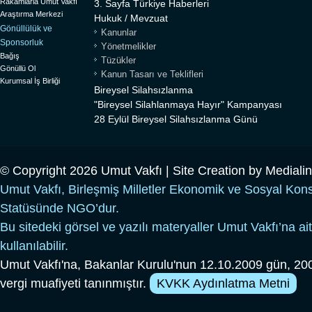
Rakamlarla Umut Vakfı
3. Sayfa Türkiye Haberleri
Araştırma Merkezi
Hukuk / Mevzuat
Gönüllülük ve
Kanunlar
Sponsorluk
Yönetmelikler
Bağış
Tüzükler
Gönüllü Ol
Kanun Tasarı ve Teklifleri
Kurumsal İş Birliği
Bireysel Silahsızlanma
"Bireysel Silahlanmaya Hayır" Kampanyası
28 Eylül Bireysel Silahsızlanma Günü
© Copyright 2026 Umut Vakfı | Site Creation by
Mediali
Umut Vakfı, Birleşmiş Milletler Ekonomik ve Sosyal Kon
Statüsünde NGO’dur.
Bu sitedeki görsel ve yazılı materyaller Umut Vakfı’na ait
kullanılabilir.
Umut Vakfı'na, Bakanlar Kurulu'nun 12.10.2009 gün, 200
vergi muafiyeti tanınmıştır.
KVKK Aydınlatma Metni