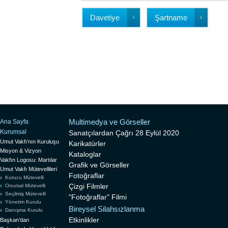
Davetiye
Şartname
Multimedya ve Görseller
Ana Sayfa
Kurumsal
Sanatçılardan Çağrı 28 Eylül 2020
Umut Vakfı’nın Kuruluşu
Karikatürler
Misyon & Vizyon
Kataloglar
Vakfın Logosu: Martılar
Grafik ve Görseller
Umut Vakfı Mütevellileri
Fotoğraflar
Kurucu Mütevelli
Çizgi Filmler
Onursal Mütevelli
Seçilmiş Mütevelli
"Fotoğraflar" Filmi
Yönetim Kurulu
Bireysel Silahsızlanma
Danışma Kurulu
Etkinlikler
Başkan’dan