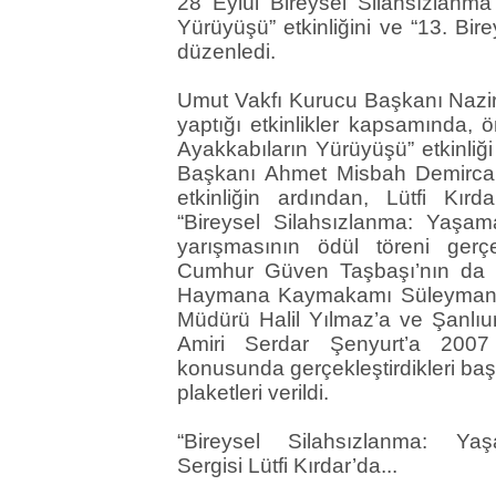
28 Eylül Bireysel Silahsızlanm
Yürüyüşü” etkinliğini ve “13. Bir
düzenledi.
Umut Vakfı Kurucu Başkanı Nazi
yaptığı etkinlikler kapsamında,
Ayakkabıların Yürüyüşü” etkinliği
Başkanı Ahmet Misbah Demircan
etkinliğin ardından, Lütfi Kı
“Bireysel Silahsızlanma: Yaşam
yarışmasının ödül töreni gerçe
Cumhur Güven Taşbaşı’nın da k
Haymana Kaymakamı Süleyman E
Müdürü Halil Yılmaz’a ve Şanlıu
Amiri Serdar Şenyurt’a 2007 
konusunda gerçekleştirdikleri baş
plaketleri verildi.
“Bireysel Silahsızlanma: Y
Sergisi Lütfi Kırdar’da...