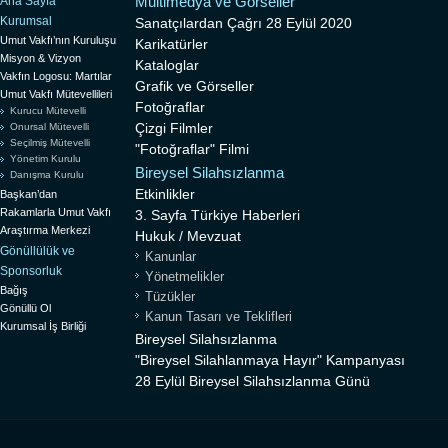
Multimedya ve Görseller
Ana Sayfa
Kurumsal
Sanatçılardan Çağrı 28 Eylül 2020
Umut Vakfı’nın Kuruluşu
Karikatürler
Misyon & Vizyon
Kataloglar
Vakfın Logosu: Martılar
Grafik ve Görseller
Umut Vakfı Mütevellileri
Fotoğraflar
Kurucu Mütevelli
Çizgi Filmler
Onursal Mütevelli
Seçilmiş Mütevelli
"Fotoğraflar" Filmi
Yönetim Kurulu
Bireysel Silahsızlanma
Danışma Kurulu
Etkinlikler
Başkan’dan
Rakamlarla Umut Vakfı
3. Sayfa Türkiye Haberleri
Araştırma Merkezi
Hukuk / Mevzuat
Gönüllülük ve
Kanunlar
Sponsorluk
Yönetmelikler
Bağış
Tüzükler
Gönüllü Ol
Kanun Tasarı ve Teklifleri
Kurumsal İş Birliği
Bireysel Silahsızlanma
"Bireysel Silahlanmaya Hayır" Kampanyası
28 Eylül Bireysel Silahsızlanma Günü