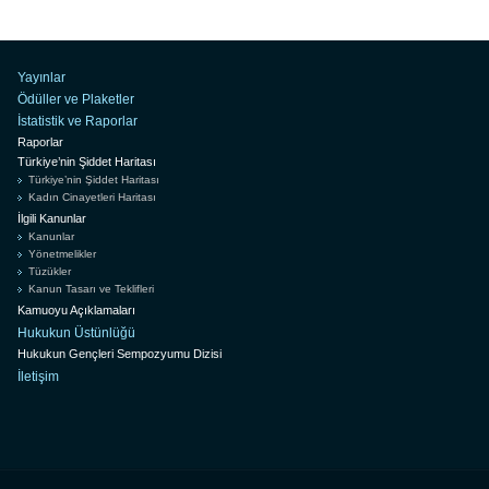
Yayınlar
Ödüller ve Plaketler
İstatistik ve Raporlar
Raporlar
Türkiye’nin Şiddet Haritası
Türkiye’nin Şiddet Haritası
Kadın Cinayetleri Haritası
İlgili Kanunlar
Kanunlar
Yönetmelikler
Tüzükler
Kanun Tasarı ve Teklifleri
Kamuoyu Açıklamaları
Hukukun Üstünlüğü
Hukukun Gençleri Sempozyumu Dizisi
İletişim