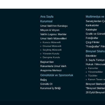
Ana Sayfa
Multimedya ve 
Kurumsal
Sanatçılardan Ça
Karikatürler
Umut Vakfı’nın Kuruluşu
Kataloglar
Misyon & Vizyon
Grafik ve Görsel
Vakfın Logosu: Martılar
Fotoğraflar
Umut Vakfı Mütevellileri
Çizgi Filmler
Kurucu Mütevelli
Onursal Mütevelli
"Fotoğraflar" Film
Seçilmiş Mütevelli
Bireysel Silah
Yönetim Kurulu
Etkinlikler
Danışma Kurulu
3. Sayfa Türkiye
Başkan’dan
Hukuk / Mevzua
Rakamlarla Umut Vakfı
Kanunlar
Araştırma Merkezi
Yönetmelikler
Gönüllülük ve Sponsorluk
Tüzükler
Kanun Tasarı ve 
Bağış
Gönüllü Ol
Bireysel Silahsı
Kurumsal İş Birliği
"Bireysel Silah
28 Eylül Bireyse