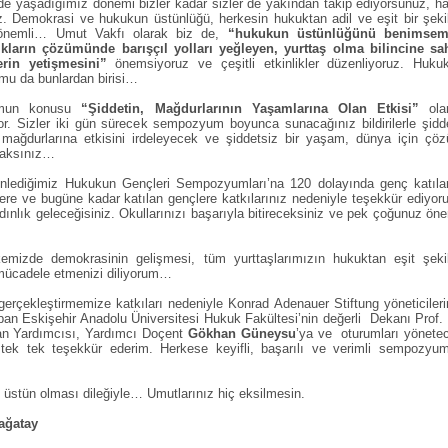
inde yaşadığımız dönemi bizler kadar sizler de yakından takip ediyorsunuz, ha
z. Demokrasi ve hukukun üstünlüğü, herkesin hukuktan adil ve eşit bir şeki
 önemli… Umut Vakfı olarak biz de,
“hukukun üstünlüğünü benimsem
kların çözümünde barışçıl yolları yeğleyen, yurttaş olma bilincine sa
erin yetişmesini”
önemsiyoruz ve çeşitli etkinlikler düzenliyoruz. Huku
u da bunlardan birisi…
umun konusu
“Şiddetin, Mağdurlarının Yaşamlarına Olan Etkisi”
ola
or. Sizler iki gün sürecek sempozyum boyunca sunacağınız bildirilerle şidde
i, mağdurlarına etkisini irdeleyecek ve şiddetsiz bir yaşam, dünya için çö
acaksınız…
lediğimiz Hukukun Gençleri Sempozyumları’na 120 dolayında genç katıla
zlere ve bugüne kadar katılan gençlere katkılarınız nedeniyle teşekkür ediyor
dınlık geleceğisiniz. Okullarınızı başarıyla bitireceksiniz ve pek çoğunuz öne
lkemizde demokrasinin gelişmesi, tüm yurttaşlarımızın hukuktan eşit şeki
 mücadele etmenizi diliyorum…
 gerçekleştirmemize katkıları nedeniyle Konrad Adenauer Stiftung yöneticileri
apan Eskişehir Anadolu Üniversitesi Hukuk Fakültesi’nin değerli Dekanı Prof. 
an Yardımcısı, Yardımcı Doçent
Gökhan Güneysu
’ya ve oturumları yönete
 tek tek teşekkür ederim. Herkese keyifli, başarılı ve verimli sempozyum
stün olması dileğiyle… Umutlarınız hiç eksilmesin.
ağatay