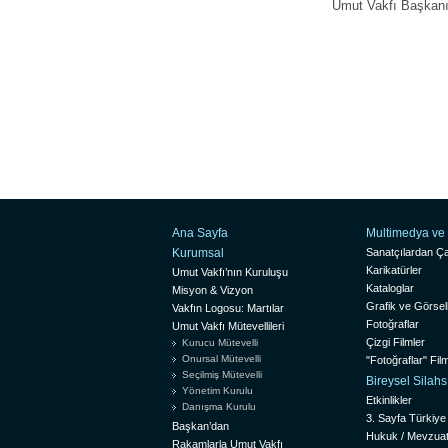
Umut Vakfı Başkan
Ana Sayfa
Multimedya ve 
Kurumsal
Sanatçılardan Ça
Karikatürler
Umut Vakfı’nın Kuruluşu
Kataloglar
Misyon & Vizyon
Grafik ve Görsel
Vakfın Logosu: Martılar
Fotoğraflar
Umut Vakfı Mütevellileri
Çizgi Filmler
Kurucu Mütevelli
Onursal Mütevelli
"Fotoğraflar" Film
Seçilmiş Mütevelli
Bireysel Silah
Yönetim Kurulu
Etkinlikler
Danışma Kurulu
3. Sayfa Türkiye
Başkan’dan
Hukuk / Mevzua
Rakamlarla Umut Vakfı