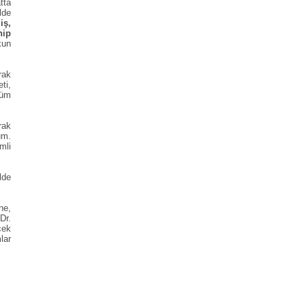
tta
lde
iş,
hip
kun
rak
ti,
züm
rak
um.
mli
lde
ne,
Dr.
cek
lar