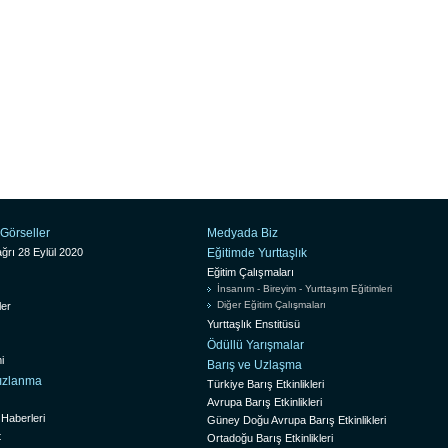
ı
Görseller
Medyada Biz
ğrı 28 Eylül 2020
Eğitimde Yurttaşlık
Eğitim Çalışmaları
İnsanım - Bireyim - Yurttaşım Eğitimleri
Diğer Eğitim Çalışmaları
ler
Yurttaşlık Enstitüsü
Ödüllü Yarışmalar
i
Barış ve Uzlaşma
sızlanma
Türkiye Barış Etkinlikleri
Avrupa Barış Etkinlikleri
 Haberleri
Güney Doğu Avrupa Barış Etkinlikleri
t
Ortadoğu Barış Etkinlikleri