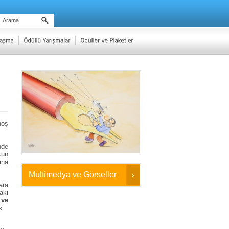
hoş
nde
kun
ana
Multimedya ve Görseller
ara
aki
 ve
k.