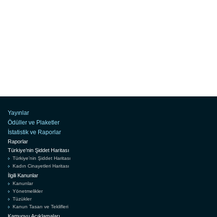
Yayınlar
Ödüller ve Plaketler
İstatistik ve Raporlar
Raporlar
Türkiye’nin Şiddet Haritası
Türkiye’nin Şiddet Haritası
Kadın Cinayetleri Haritası
İlgili Kanunlar
Kanunlar
Yönetmelikler
Tüzükler
Kanun Tasarı ve Teklifleri
Kamuoyu Açıklamaları