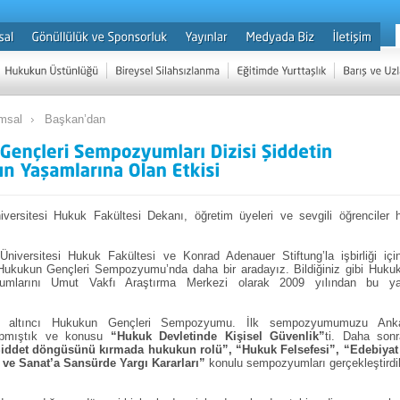
msal
Başkan’dan
iversitesi Hukuk Fakültesi Dekanı, öğretim üyeleri ve sevgili öğrenciler 
Üniversitesi Hukuk Fakültesi ve Konrad Adenauer Stiftung’la işbirliği içi
 Hukukun Gençleri Sempozyumu’nda daha bir aradayız. Bildiğiniz gibi Huku
umlarını Umut Vakfı Araştırma Merkezi olarak 2009 yılından bu y
z altıncı Hukukun Gençleri Sempozyumu. İlk sempozyumumuzu Ank
yapmıştık ve konusu
“Hukuk Devletinde Kişisel Güvenlik”
ti. Daha sonr
iddet döngüsünü kırmada hukukun rolü”, “Hukuk Felsefesi”, “Edebiyat
 ve Sanat’a Sansürde Yargı Kararları”
konulu sempozyumları gerçekleştirdi