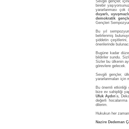
Sevgili gençler, iç
birebir yaşıyorsunu
yararlanması çok
duyarlı, uyuşmazlı
demokratik gençl
Gençleri Sempozyum
Bu yıl sempozy
belirlenmiş bulunuy
şiddetin çeşitlerin
önerilerinde bulun
Bugüne kadar düzen
bildiriler sundu. Si
Sizler bu ülkenin ay
görevlere gelecek.
Sevgili gençler, ü
yararlanmaları için
Bu önemli etkinliği
bize ev sahipliği y
Ufuk Aydın
’a, Dek
değerli hocalarıma
dilerim.
Hukukun her zaman ü
Nazire Dedeman Ç