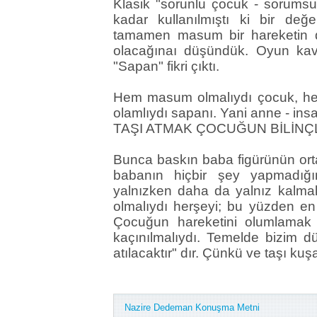
Klasik "sorunlu çocuk - sorumsu
kadar kullanılmıştı ki bir değe
tamamen masum bir hareketin
olacağınaı düşündük. Oyun kavr
"Sapan" fikri çıktı.
Hem masum olmalıydı çocuk, hem
olamlıydı sapanı. Yani anne - in
TAŞI ATMAK ÇOCUĞUN BİLİNÇL
Bunca baskın baba figürünün ort
babanın hiçbir şey yapmadığın
yalnızken daha da yalnız kalma
olmalıydı herşeyi; bu yüzden en 
Çocuğun hareketini olumlamak
kaçınılmalıydı. Temelde bizim d
atılacaktır" dır. Çünkü ve taşı kuş
Nazire Dedeman Konuşma Metni