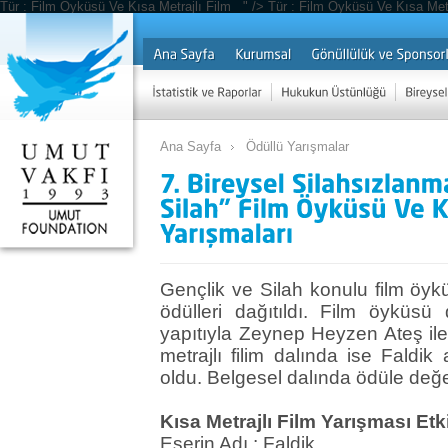
Tür : Film Öyküsü Ve Kısa Metrajlı Film " />
Tür : Film Öyküsü Ve Kısa Met
Ana Sayfa
Ödüllü Yarışmalar
Gençlik ve Silah konulu film öykü
ödülleri dağıtıldı. Film öyküsü 
yapıtıyla Zeynep Heyzen Ateş ile
metrajlı filim dalında ise Faldik
oldu. Belgesel dalında ödüle değ
Kısa Metrajlı Film Yarışması Etki
Eserin Adı : Faldik