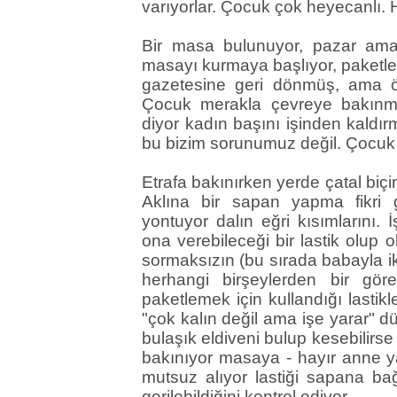
varıyorlar. Çocuk çok heyecanlı. 
Bir masa bulunuyor, pazar ama 
masayı kurmaya başlıyor, paketl
gazetesine geri dönmüş, ama ö
Çocuk merakla çevreye bakınma
diyor kadın başını işinden kaldı
bu bizim sorunumuz değil. Çocu
Etrafa bakınırken yerde çatal biç
Aklına bir sapan yapma fikri g
yontuyor dalın eğri kısımlarını. 
ona verebileceği bir lastik olup 
sormaksızın (bu sırada babayla ik
herhangi birşeylerden bir gör
paketlemek için kullandığı lastik
"çok kalın değil ama işe yarar" d
bulaşık eldiveni bulup kesebilirse
bakınıyor masaya - hayır anne y
mutsuz alıyor lastiği sapana bağ
gerilebildiğini kontrol ediyor.