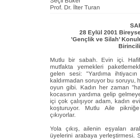
Seçil Büker
Prof. Dr. İlter Turan
SA
28 Eylül 2001 Bireys
’Gençlik ve Silah’ Konu
Birinci
Mutlu bir sabah. Evin içi. Hafif
mutfakta yemekleri paketlemek
gelen sesi: "Yardıma ihtiyacın
kaldırmadan soruyor bu soruyu, h
oyun gibi. Kadın her zaman "hayı
kocasının yardıma gelip gelmey
içi çok çalışıyor adam, kadın evi
koşturuyor. Mutlu Aile pikniğ
çıkıyorlar.
Yola çıkış, ailenin eşyaları ar
üyelerini arabaya yerleştirmesi. 