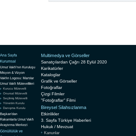
Multimedya ve Görseller
Ana Sayfa
Kurumsal
Sanatçılardan Çağrı 28 Eylül 2020
Umut Vakfı’nın Kuruluşu
Karikatürler
Misyon & Vizyon
Kataloglar
Vakfın Logosu: Martılar
Grafik ve Görseller
Umut Vakfı Mütevellileri
Fotoğraflar
Kurucu Mütevelli
Çizgi Filmler
Onursal Mütevelli
Seçilmiş Mütevelli
"Fotoğraflar" Filmi
Yönetim Kurulu
Bireysel Silahsızlanma
Danışma Kurulu
Etkinlikler
Başkan’dan
Rakamlarla Umut Vakfı
3. Sayfa Türkiye Haberleri
Araştırma Merkezi
Hukuk / Mevzuat
Gönüllülük ve
Kanunlar