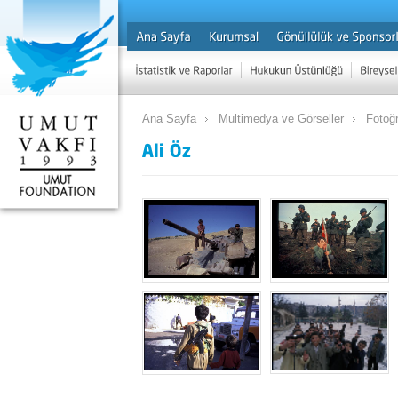
Ana Sayfa
Multimedya ve Görseller
Fotoğr