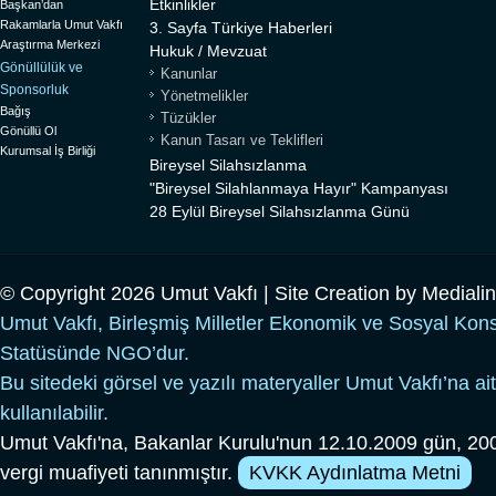
Etkinlikler
Başkan’dan
Rakamlarla Umut Vakfı
3. Sayfa Türkiye Haberleri
Araştırma Merkezi
Hukuk / Mevzuat
Gönüllülük ve
Kanunlar
Sponsorluk
Yönetmelikler
Bağış
Tüzükler
Gönüllü Ol
Kanun Tasarı ve Teklifleri
Kurumsal İş Birliği
Bireysel Silahsızlanma
"Bireysel Silahlanmaya Hayır" Kampanyası
28 Eylül Bireysel Silahsızlanma Günü
© Copyright 2026 Umut Vakfı | Site Creation by
Mediali
Umut Vakfı, Birleşmiş Milletler Ekonomik ve Sosyal Kon
Statüsünde NGO’dur.
Bu sitedeki görsel ve yazılı materyaller Umut Vakfı’na ait
kullanılabilir.
Umut Vakfı'na, Bakanlar Kurulu'nun 12.10.2009 gün, 200
vergi muafiyeti tanınmıştır.
KVKK Aydınlatma Metni