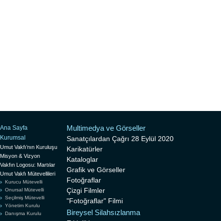
Multimedya ve Görseller
Ana Sayfa
Kurumsal
Sanatçılardan Çağrı 28 Eylül 2020
Umut Vakfı’nın Kuruluşu
Karikatürler
Misyon & Vizyon
Kataloglar
Vakfın Logosu: Martılar
Grafik ve Görseller
Umut Vakfı Mütevellileri
Fotoğraflar
Kurucu Mütevelli
Çizgi Filmler
Onursal Mütevelli
Seçilmiş Mütevelli
"Fotoğraflar" Filmi
Yönetim Kurulu
Bireysel Silahsızlanma
Danışma Kurulu