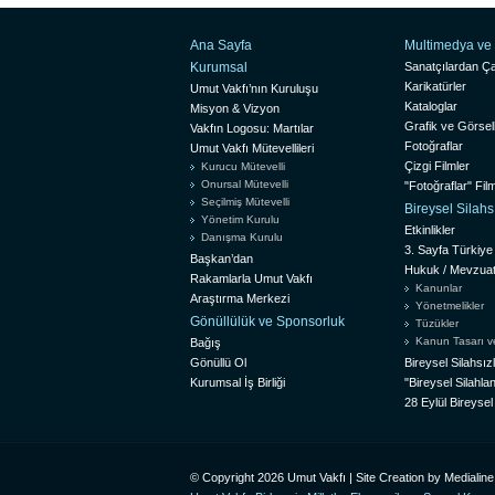
Ana Sayfa
Multimedya ve 
Kurumsal
Sanatçılardan Ça
Karikatürler
Umut Vakfı’nın Kuruluşu
Kataloglar
Misyon & Vizyon
Grafik ve Görsel
Vakfın Logosu: Martılar
Fotoğraflar
Umut Vakfı Mütevellileri
Çizgi Filmler
Kurucu Mütevelli
Onursal Mütevelli
"Fotoğraflar" Film
Seçilmiş Mütevelli
Bireysel Silah
Yönetim Kurulu
Etkinlikler
Danışma Kurulu
3. Sayfa Türkiye
Başkan’dan
Hukuk / Mevzua
Rakamlarla Umut Vakfı
Kanunlar
Araştırma Merkezi
Yönetmelikler
Gönüllülük ve Sponsorluk
Tüzükler
Kanun Tasarı ve 
Bağış
Gönüllü Ol
Bireysel Silahsı
Kurumsal İş Birliği
"Bireysel Silah
28 Eylül Bireyse
© Copyright 2026 Umut Vakfı | Site Creation by
Medialine