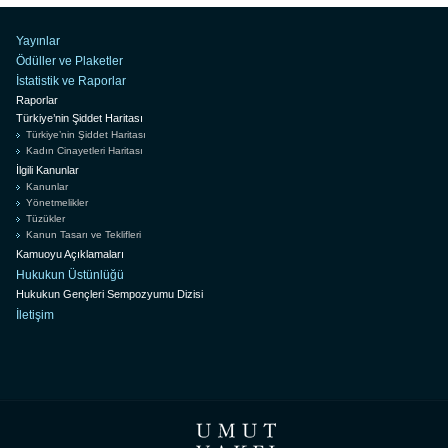
Yayınlar
Ödüller ve Plaketler
İstatistik ve Raporlar
Raporlar
Türkiye’nin Şiddet Haritası
Türkiye’nin Şiddet Haritası
Kadın Cinayetleri Haritası
İlgili Kanunlar
Kanunlar
Yönetmelikler
Tüzükler
Kanun Tasarı ve Teklifleri
Kamuoyu Açıklamaları
Hukukun Üstünlüğü
Hukukun Gençleri Sempozyumu Dizisi
İletişim