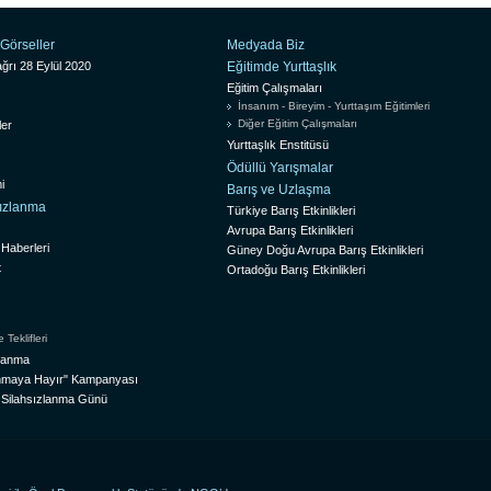
Görseller
Medyada Biz
ğrı 28 Eylül 2020
Eğitimde Yurttaşlık
Eğitim Çalışmaları
İnsanım - Bireyim - Yurttaşım Eğitimleri
Diğer Eğitim Çalışmaları
ler
Yurttaşlık Enstitüsü
Ödüllü Yarışmalar
i
Barış ve Uzlaşma
sızlanma
Türkiye Barış Etkinlikleri
Avrupa Barış Etkinlikleri
 Haberleri
Güney Doğu Avrupa Barış Etkinlikleri
t
Ortadoğu Barış Etkinlikleri
Teklifleri
zlanma
lanmaya Hayır" Kampanyası
l Silahsızlanma Günü