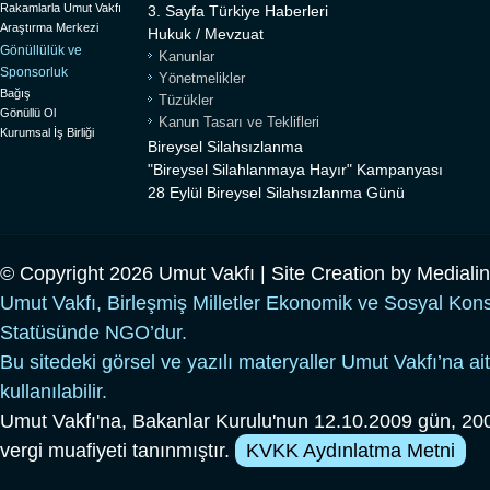
Rakamlarla Umut Vakfı
3. Sayfa Türkiye Haberleri
Araştırma Merkezi
Hukuk / Mevzuat
Gönüllülük ve
Kanunlar
Sponsorluk
Yönetmelikler
Bağış
Tüzükler
Gönüllü Ol
Kanun Tasarı ve Teklifleri
Kurumsal İş Birliği
Bireysel Silahsızlanma
"Bireysel Silahlanmaya Hayır" Kampanyası
28 Eylül Bireysel Silahsızlanma Günü
© Copyright 2026 Umut Vakfı | Site Creation by
Mediali
Umut Vakfı, Birleşmiş Milletler Ekonomik ve Sosyal Kon
Statüsünde NGO’dur.
Bu sitedeki görsel ve yazılı materyaller Umut Vakfı’na ait
kullanılabilir.
Umut Vakfı'na, Bakanlar Kurulu'nun 12.10.2009 gün, 200
vergi muafiyeti tanınmıştır.
KVKK Aydınlatma Metni