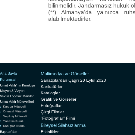
bilinmelidir. Jandarmasız hukuk o
(**) Almanya’da yalnızca ruh
alabilmektedirler.
Multimedya ve Görseller
Ana Sayfa
Kurumsal
Sanatçılardan Çağrı 28 Eylül 2020
Umut Vakfı’nın Kuruluşu
Karikatürler
Misyon & Vizyon
Kataloglar
Vakfın Logosu: Martılar
Grafik ve Görseller
Umut Vakfı Mütevellileri
Fotoğraflar
Kurucu Mütevelli
Çizgi Filmler
Onursal Mütevelli
Seçilmiş Mütevelli
"Fotoğraflar" Filmi
Yönetim Kurulu
Bireysel Silahsızlanma
Danışma Kurulu
Etkinlikler
Başkan’dan