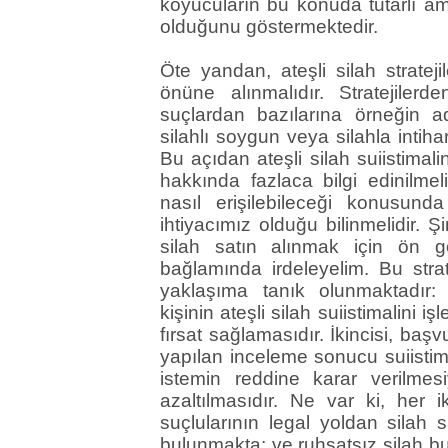
koyucuların bu konuda tutarlı a
olduğunu göstermektedir.
Öte yandan, ateşli silah stratejil
önüne alınmalıdır. Stratejilerde
suçlardan bazılarına örneğin ad
silahlı soygun veya silahla intihar
Bu açıdan ateşli silah suiistimalin
hakkında fazlaca bilgi edinilmeli
nasıl erişilebileceği konusun
ihtiyacımız olduğu bilinmelidir. 
silah satın alınmak için ön gö
bağlamında irdeleyelim. Bu strat
yaklaşıma tanık olunmaktadır: 
kişinin ateşli silah suiistimalini 
fırsat sağlamasıdır. İkincisi, ba
yapılan inceleme sonucu suiistim
istemin reddine karar verilmesi
azaltılmasıdır. Ne var ki, her ik
suçlularının legal yoldan silah 
bulunmakta; ve ruhsatsız silah bu