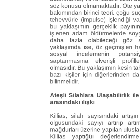
söz konusu olmamaktadır. Öte yand
bakımından birinci teori, çoğu su
tehevvürle (impulse) işlendiği v
bu yaklaşımın gerçeklik payının,
işlenen adam öldürmelerde soyg
daha fazla olabileceği göz ar
yaklaşımda ise, öz geçmişleri ha
sosyal incelemenin potansiy
saptanmasına elverişli profil
olmasıdır. Bu yaklaşımın kesin tah
bazı kişiler için diğerlerinden d
bilinmelidir.
Ateşli Silahlara Ulaşabilirlik i
arasındaki ilişki
Killias, silah sayısındaki artı
olgusundaki sayıyı artırıp art
mağdurları üzerine yapılan uluslar
Killias yaptığüı değerlendir