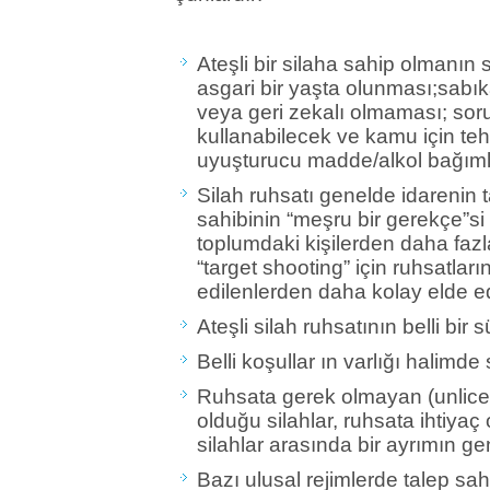
Ateşli bir silaha sahip olmanın 
asgari bir yaşta olunması;sabık
veya geri zekalı olmaması; soru
kullanabilecek ve kamu için te
uyuşturucu madde/alkol bağıml
Silah ruhsatı genelde idarenin t
sahibinin “meşru bir gerekçe”si 
toplumdaki kişilerden daha faz
“target shooting” için ruhsatları
edilenlerden daha kolay elde e
Ateşli silah ruhsatının belli bir sü
Belli koşullar ın varlığı halimde s
Ruhsata gerek olmayan (unlicenc
olduğu silahlar, ruhsata ihtiyaç
silahlar arasında bir ayrımın ge
Bazı ulusal rejimlerde talep sah