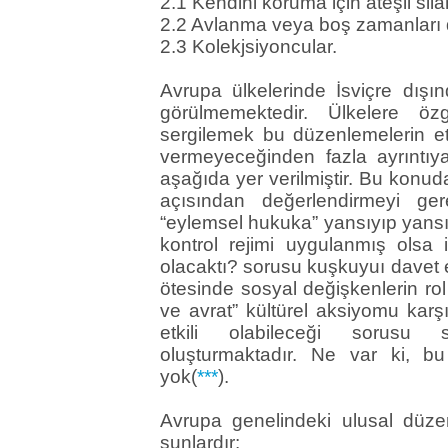
2.1 Kendini koruma için ateşli silah
2.2 Avlanma veya boş zamanları 
2.3 Kolekjsiyoncular.
Avrupa ülkelerinde İsviçre dışın
görülmemektedir. Ülkelere özgü
sergilemek bu düzenlemelerin et
vermeyeceğinden fazla ayrıntıy
aşağıda yer verilmiştir. Bu konud
açısından değerlendirmeyi ger
“eylemsel hukuka” yansıyıp yansım
kontrol rejimi uygulanmış olsa
olacaktı? sorusu kuşkuyuı davet ede
ötesinde sosyal değişkenlerin ro
ve avrat” kültürel aksiyomu karş
etkili olabileceği sorusu 
oluşturmaktadır. Ne var ki, b
yok(
***
).
Avrupa genelindeki ulusal düz
şunlardır: