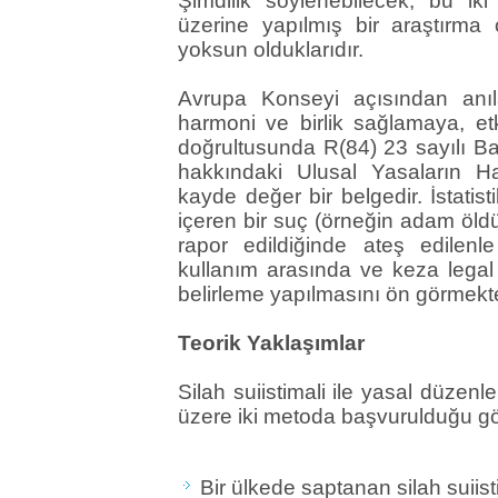
Şimdilik söylenebilecek, bu iki
üzerine yapılmış bir araştırm
yoksun olduklarıdır.
Avrupa Konseyi açısından anı
harmoni ve birlik sağlamaya, etk
doğrultusunda R(84) 23 sayılı Bak
hakkındaki Ulusal Yasaların Har
kayde değer bir belgedir. İstatis
içeren bir suç (örneğin adam öld
rapor edildiğinde ateş edilen
kullanım arasında ve keza legal 
belirleme yapılmasını ön görmekte
Teorik Yaklaşımlar
Silah suiistimali ile yasal düzenl
üzere iki metoda başvurulduğu gö
Bir ülkede saptanan silah suiist