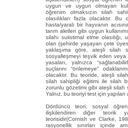
uygun ve uygun olmayan kulla
öğrenim olmaksızın silah sahib
olasılıkları fazla olacaktır. 
hasta/yaralı bir hayvanın acısı
tarım aletleri gibi uygun kullanım
silahı suiistimal etme olasılığı
olan (şehirde yaşayan çete üyesi
yaklaşıma göre, ateşli silah 
sosyalleşmeyi teşvik eden veya z
yasaları, yalnızca “sağlanabili
suçlarını “önlemeye” odaklanm
olacaktır. Bu teoride, ateşli sila
silah sahipliği eğitimi ile silah
zorunlu gözetimi gibi ateşli silah
Yalnız, bu teoriyi test için yapılan
Dördüncü teori, sosyal öğreni
ilişkilendiren diğer teorik
teorisidir(Cornish ve Clarke, 198
rasyonellik sınırları içinde a