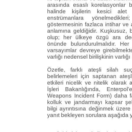
arasında esaslı korelasyonlar b
halinde kişilerin kesici ale
enstrümanlara yönelmedikler
göstermesinin fazlaca intihar v
anlamına geldiğidir. Kuşkusuz,
olup; her ülkeye özgü ara deği
önünde bulundurulmalıdır. Her
varsayımlar devreye girebilmekte
varlığı nedensel birilişkinin varl
Özetle, farklı ateşli silah suç
belirlemeleri için saptanan ateşli
etkileri nicelik ve nitelik olarak a
İşleri Bakanlığında, Enterpol’
Weapons Incident Form) daha faz
kolluk ve jandarmayı kapsar şek
bilgi ayrıntısına değinmek üzere 
yanıt bekleyen sorulara aşağıda ye