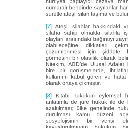
hürriyeti bağlayıcı cezaya m
numaralı bendinde sayılanlar hariç
suretle ateşli silah taşıma ve bul
[7]
Ateşli silahlar hakkındaki ve
silaha sahip olmakla silahla 
olayları arasındaki bağıntıyı zay
olabileceğine dikkatleri çekme
çözümlenmesi için şiddete b
görmesini bir olasılık olarak beli
Nitekim, ABD’de Ulusal Adalet E
bire bir görüşmelerde, ihtilafl
kullanımı kabul gören ve hatta 
olarak ortaya çıkmıştır.
[8]
Kitabi hukukun eylemsel hu
anlatımla de jure hukuk ile de
azaltılması; ülke genelinde huku
durulması kamu düzeni açı
sosyolojisinin bir verisi o
kavuşturulmayan hukukun hi