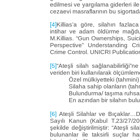
edilmesi ve yargılama giderleri i
cezaevi masraflarının bu sigortada
[4]
Killias’a göre, silahın fazlac
intihar ve adam öldürme mağdu
M.Killias. “Gun Ownerships, Suic
Perspective” Understanding C
Crime Control. UNICRI Publicati
[5]
“Ateşli silah sağlanabilirliği”n
veriden biri kullanılarak ölçümleme
Özel mülkiyetteki (tahmini) 
Silaha sahip olanların (tahmi
Bulundurma/ taşıma ruhsatlı
En azından bir silahın bulun
[6]
Ateşli Silahlar ve Bıçaklar…De
Sayılı Kanun (Kabul T.23/27/2
şekilde değiştirilmiştir: “Ateşli 
bulunanlar ile taksirli suçlar h