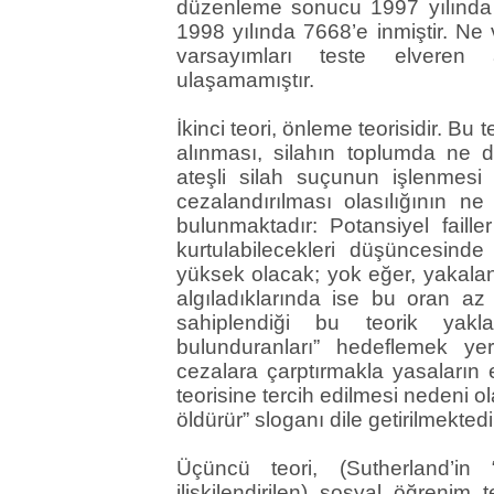
düzenleme sonucu 1997 yılında 
1998 yılında 7668’e inmiştir. Ne 
varsayımları teste elveren a
ulaşamamıştır.
İkinci teori, önleme teorisidir. Bu t
alınması, silahın toplumda ne d
ateşli silah suçunun işlenmesi 
cezalandırılması olasılığının 
bulunmaktadır: Potansiyel fail
kurtulabilecekleri düşüncesinde 
yüksek olacak; yok eğer, yakalan
algıladıklarında ise bu oran az ol
sahiplendiği bu teorik yakl
bulunduranları” hedeflemek yeri
cezalara çarptırmakla yasaların et
teorisine tercih edilmesi nedeni ol
öldürür” sloganı dile getirilmektedi
Üçüncü teori, (Sutherland’in “
ilişkilendirilen) sosyal öğrenim t