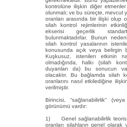
gerekmektedir. Bunu yapabilmek 
kontrolüne ilişkin diğer etmenler
olunmalı; ve bu süreçte, mevcut y
oranları arasında bir ilişki olup 
silah kontrol rejimlerinin etkinl
ekserisi geçerlik standar
bulunmaktadırlar. Bunun nedeni 
silah kontrol yasalarının isten
konusunda açık veya belirgin bi
Kuşkusuz, istenilen etkinin na
olmadığında, halkı (silah kon
duyanları da) bu sonucun var
olacaktır. Bu bağlamda silah kon
oranlarını nasıl etkilediğine iliş
verilmiştir.
Birincisi, “sağlanabilirlik” (ve
görünümü vardır:
1) Genel sağlanabilirlik teorisi:
oranları silahların genel olarak va