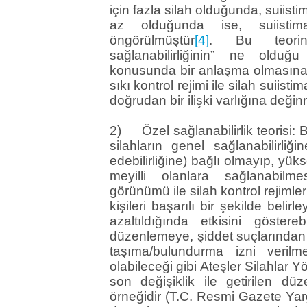
için fazla silah olduğunda, suiisti
az olduğunda ise, suiistim
öngörülmüştür
[4]
. Bu teorini
sağlanabilirliğinin” ne olduğ
konusunda bir anlaşma olmasına
sıkı kontrol rejimi ile silah suii
doğrudan bir ilişki varlığına değin
2) Özel sağlanabilirlik teorisi: B
silahların genel sağlanabilirliğ
edebilirliğine) bağlı olmayıp, yük
meyilli olanlara sağlanabilm
görünümü ile silah kontrol rejimle
kişileri başarılı bir şekilde belir
azaltıldığında etkisini göstere
düzenlemeye, şiddet suçlarından sa
taşıma/bulundurma izni veril
olabileceği gibi Ateşler Silahlar
son değişiklik ile getirilen 
örneğidir (T.C. Resmi Gazete Yar