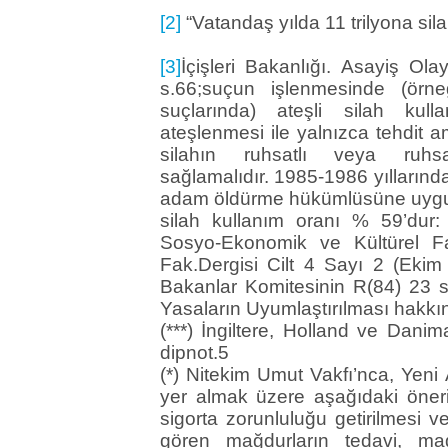
[2]
“Vatandaş yılda 11 trilyona sila
[3]
İçişleri Bakanlığı. Asayiş Ola
s.66;suçun işlenmesinde (ör
suçlarında) ateşli silah kullan
ateşlenmesi ile yalnızca tehdit a
silahın ruhsatlı veya ruhsa
sağlamalıdır. 1985-1986 yılların
adam öldürme hükümlüsüne uygul
silah kullanım oranı % 59’dur:
Sosyo-Ekonomik ve Kültürel Fa
Fak.Dergisi Cilt 4 Sayı 2 (Eki
Bakanlar Komitesinin R(84) 23 say
Yasaların Uyumlaştırılması hakkı
(***) İngiltere, Holland ve Danim
dipnot.5
(*) Nitekim Umut Vakfı’nca, Yeni
yer almak üzere aşağıdaki öneri ge
sigorta zorunluluğu getirilmesi 
gören mağdurların tedavi, ma