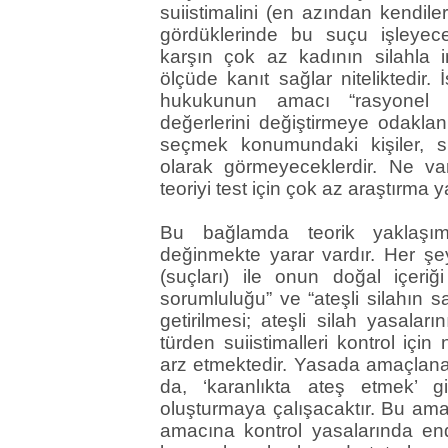
suiistimalini (en azından kendiler
gördüklerinde bu suçu işleyecekl
karşın çok az kadının silahla in
ölçüde kanıt sağlar niteliktedir. 
hukukunun amacı “rasyonel h
değerlerini değiştirmeye odaklan
seçmek konumundaki kişiler, si
olarak görmeyeceklerdir. Ne var
teoriyi test için çok az araştırma y
Bu bağlamda teorik yaklaşım
değinmekte yarar vardır. Her şeyd
(suçları) ile onun doğal içeriğ
sorumluluğu” ve “ateşli silahın sa
getirilmesi; ateşli silah yasaları
türden suiistimalleri kontrol içi
arz etmektedir. Yasada amaçlana
da, ‘karanlıkta ateş etmek’ gi
oluşturmaya çalışacaktır. Bu ama
amacına kontrol yasalarında en