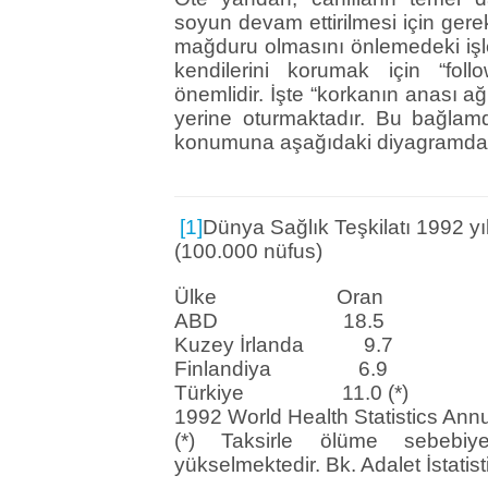
soyun devam ettirilmesi için gere
mağduru olmasını önlemedeki iş
kendilerini korumak için “fol
önemlidir. İşte “korkanın anası 
yerine oturmaktadır. Bu bağla
konumuna aşağıdaki diyagramda ye
[1]
Dünya Sağlık Teşkilatı 1992 y
(100.000 nüfus)
Ülke Oran
ABD 18.5
Kuzey İrlanda 9.7
Finlandiya 6.9
Türkiye 11.0 (*)
1992 World Health Statistics Ann
(*) Taksirle ölüme sebebi
yükselmektedir. Bk. Adalet İstatist