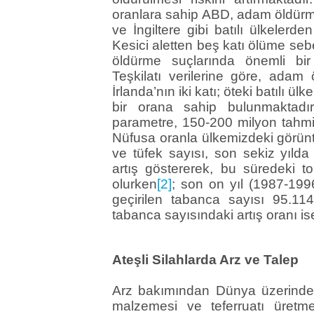
oranlara sahip ABD, adam öldürm
ve İngiltere gibi batılı ülkelerd
Kesici aletten beş katı ölüme se
öldürme suçlarında önemli bir
Teşkilatı verilerine göre, ada
İrlanda’nın iki katı; öteki batılı 
bir orana sahip bulunmaktadı
parametre, 150-200 milyon tahmin e
Nüfusa oranla ülkemizdeki görüntü 
ve tüfek sayısı, son sekiz yıld
artış göstererek, bu süredeki t
olurken
[2]
; son on yıl (1987-199
geçirilen tabanca sayısı 95.114
tabanca sayısındaki artış oranı i
Ateşli Silahlarda Arz ve Talep
Arz bakımından Dünya üzerinde 
malzemesi ve teferruatı üretm