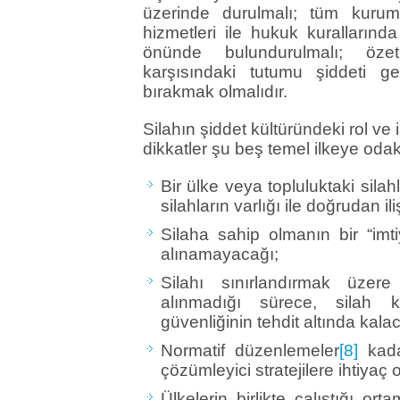
üzerinde durulmalı; tüm kuruml
hizmetleri ile hukuk kurallarında 
önünde bulundurulmalı; öze
karşısındaki tutumu şiddeti 
bırakmak olmalıdır.
Silahın şiddet kültüründeki rol ve
dikkatler şu beş temel ilkeye odak
Bir ülke veya topluluktaki silahl
silahların varlığı ile doğrudan ili
Silaha sahip olmanın bir “imti
alınamayacağı;
Silahı sınırlandırmak üzere
alınmadığı sürece, silah 
güvenliğinin tehdit altında kala
Normatif düzenlemeler
[8]
kadar
çözümleyici stratejilere ihtiyaç 
Ülkelerin birlikte çalıştığı or