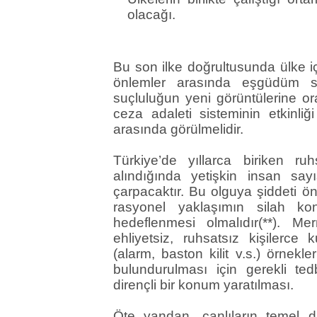
olacağı.
Bu son ilke doğrultusunda ülke içi
önlemler arasında eşgüdüm sa
suçluluğun yeni görüntülerine or
ceza adaleti sisteminin etkinliğ
arasında görülmelidir.
Türkiye’de yıllarca biriken ru
alındığında yetişkin insan say
çarpacaktır. Bu olguya şiddeti ö
rasyonel yaklaşımın silah ko
hedeflenmesi olmalıdır(**). Me
ehliyetsiz, ruhsatsız kişilerce 
(alarm, baston kilit v.s.) örnekl
bulundurulması için gerekli tedb
dirençli bir konum yaratılması.
Öte yandan, canlıların temel da