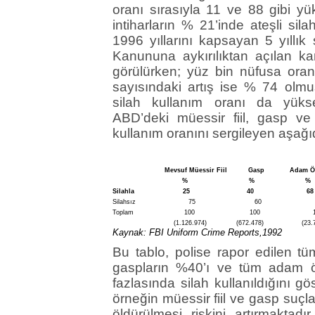
oranı sırasıyla 11 ve 88 gibi y
intiharların % 21’inde ateşli sila
1996 yıllarını kapsayan 5 yıllık 
Kanununa aykırılıktan açılan k
görülürken; yüz bin nüfusa oranl
sayısındaki artış ise % 74 olmuş
silah kullanım oranı da yükse
ABD’deki müessir fiil, gasp v
kullanım oranını sergileyen aşağıda
Mevsuf Müessir Fiil Gasp Adam Öld
% % 
Silahla 25 40 68
Silahsız 75 60 3
Toplam 100 100 10
(1.126.974) (672.478) (23.76
Kaynak: FBI Uniform Crime Reports,1992
Bu tablo, polise rapor edilen tüm 
gaspların %40’ı ve tüm adam öl
fazlasında silah kullanıldığını gö
örneğin müessir fiil ve gasp suçl
öldürülmesi riskini artırmaktad