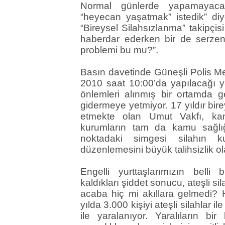
Normal günlerde yapamayacakl
“heyecan yaşatmak” istedik” diye
“Bireysel Silahsızlanma” takipçi
haberdar ederken bir de serzeni
problemi bu mu?”.
Basın davetinde Güneşli Polis Mer
2010 saat 10:00’da yapılacağı ya
önlemleri alınmış bir ortamda ger
gidermeye yetmiyor. 17 yıldır bi
etmekte olan Umut Vakfı, ka
kurumların tam da kamu sağlığ
noktadaki simgesi silahın ku
düzenlemesini büyük talihsizlik o
Engelli yurttaşlarımızın bell
kaldıkları şiddet sonucu, ateşli s
acaba hiç mi akıllara gelmedi? He
yılda 3.000 kişiyi ateşli silahlar i
ile yaralanıyor. Yaralıların bi