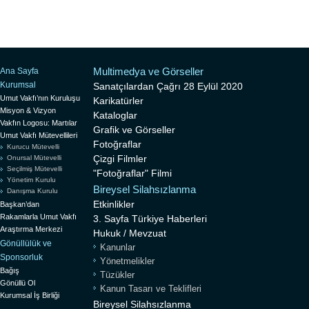
Multimedya ve Görseller
Ana Sayfa
Kurumsal
Sanatçılardan Çağrı 28 Eylül 2020
Umut Vakfı’nın Kuruluşu
Karikatürler
Misyon & Vizyon
Kataloglar
Vakfın Logosu: Martılar
Grafik ve Görseller
Umut Vakfı Mütevellileri
Fotoğraflar
Kurucu Mütevelli
Çizgi Filmler
Onursal Mütevelli
Seçilmiş Mütevelli
"Fotoğraflar" Filmi
Yönetim Kurulu
Bireysel Silahsızlanma
Danışma Kurulu
Etkinlikler
Başkan’dan
Rakamlarla Umut Vakfı
3. Sayfa Türkiye Haberleri
Araştırma Merkezi
Hukuk / Mevzuat
Gönüllülük ve
Kanunlar
Sponsorluk
Yönetmelikler
Bağış
Tüzükler
Gönüllü Ol
Kanun Tasarı ve Teklifleri
Kurumsal İş Birliği
Bireysel Silahsızlanma