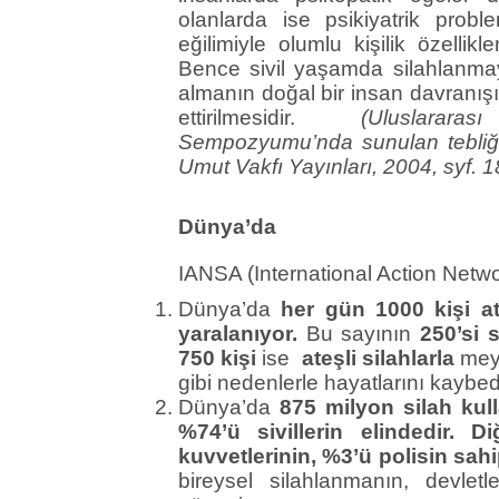
olanlarda ise psikiyatrik probl
eğilimiyle olumlu kişilik özellikl
Bence sivil yaşamda silahlanmay
almanın doğal bir insan davranışı
ettirilmesidir.
(Uluslarar
Sempozyumu’nda sunulan tebliğd
Umut Vakfı Yayınları, 2004, syf. 1
Dünya’da
IANSA (International Action Netwo
Dünya’da
her gün 1000 kişi ate
yaralanıyor.
Bu sayının
250’si
s
750 kişi
ise
ateşli silahlarla
mey
gibi nedenlerle hayatlarını kaybed
Dünya’da
875 milyon silah ku
%74’ü sivillerin elindedir. Di
kuvvetlerinin, %3’ü polisin sah
bireysel silahlanmanın, devlet