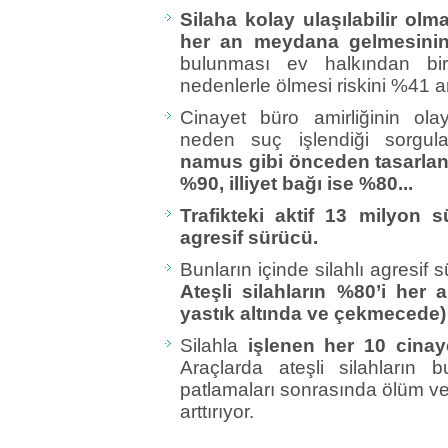
Silaha kolay ulaşılabilir olma
her an meydana gelmesinin
bulunması ev halkından biri
nedenlerle ölmesi riskini %41 art
Cinayet büro amirliğinin ola
neden suç işlendiği sorgul
namus gibi önceden tasarlan
%90, illiyet bağı ise %80...
Trafikteki aktif 13 milyon
agresif sürücü.
Bunların içinde silahlı agresif 
Ateşli silahların %80’i her a
yastık altında ve çekmecede) 
Silahla
işlenen her 10 cinaye
Araçlarda ateşli silahların
patlamaları sonrasında ölüm ve
arttırıyor.