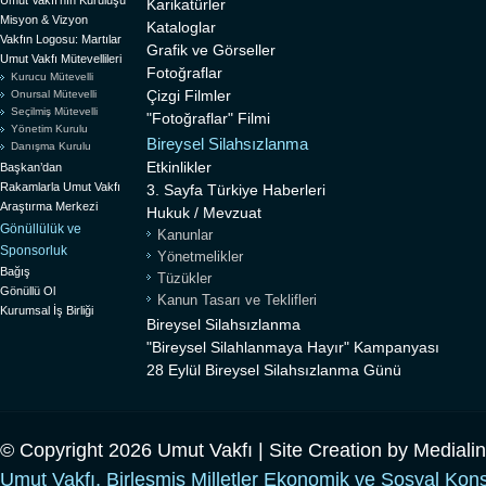
Umut Vakfı’nın Kuruluşu
Karikatürler
Misyon & Vizyon
Kataloglar
Vakfın Logosu: Martılar
Grafik ve Görseller
Umut Vakfı Mütevellileri
Fotoğraflar
Kurucu Mütevelli
Çizgi Filmler
Onursal Mütevelli
Seçilmiş Mütevelli
"Fotoğraflar" Filmi
Yönetim Kurulu
Bireysel Silahsızlanma
Danışma Kurulu
Etkinlikler
Başkan’dan
Rakamlarla Umut Vakfı
3. Sayfa Türkiye Haberleri
Araştırma Merkezi
Hukuk / Mevzuat
Gönüllülük ve
Kanunlar
Sponsorluk
Yönetmelikler
Bağış
Tüzükler
Gönüllü Ol
Kanun Tasarı ve Teklifleri
Kurumsal İş Birliği
Bireysel Silahsızlanma
"Bireysel Silahlanmaya Hayır" Kampanyası
28 Eylül Bireysel Silahsızlanma Günü
© Copyright 2026 Umut Vakfı | Site Creation by
Mediali
Umut Vakfı, Birleşmiş Milletler Ekonomik ve Sosyal Kon