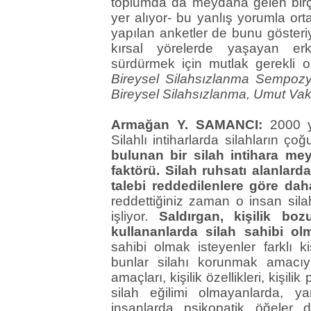
toplumda da meydana gelen birço
yer alıyor- bu yanlış yorumla or
yapılan anketler de bunu göster
kırsal yörelerde yaşayan er
sürdürmek için mutlak gerekli o
Bireysel Silahsızlanma Sempozy
Bireysel Silahsızlanma, Umut Vakfı
Armağan Y. SAMANCI:
2000 yı
Silahlı intiharlarda silahların ç
bulunan bir silah intihara meyi
faktörü. Silah ruhsatı alanlard
talebi reddedilenlere göre dah
reddettiğiniz zaman o insan sil
işliyor.
Saldırgan, kişilik bo
kullananlarda silah sahibi ol
sahibi olmak isteyenler farklı ki
bunlar silahı korunmak amacıy
amaçları, kişilik özellikleri, kişili
silah eğilimi olmayanlarda, y
insanlarda psikopatik öğeler 