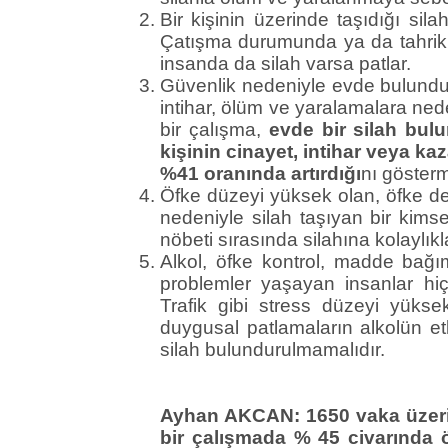
Bir kişinin üzerinde taşıdığı si
Çatışma durumunda ya da tahrik e
insanda da silah varsa patlar.
Güvenlik nedeniyle evde bulunduru
intihar, ölüm ve yaralamalara ned
bir çalışma,
evde bir silah bul
kişinin cinayet, intihar veya ka
%41 oranında artırdığı
nı göstermi
Öfke düzeyi yüksek olan, öfke d
nedeniyle silah taşıyan bir kimse,
nöbeti sırasında silahına kolaylıkl
Alkol, öfke kontrol, madde bağımlı
problemler yaşayan insanlar hiç
Trafik gibi stress düzeyi yükse
duygusal patlamaların alkolün e
silah bulundurulmamalıdır.
Ayhan AKCAN:
1650 vaka üzer
bir çalışmada % 45 civarında ö