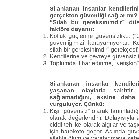
Silahlanan insanlar kendilerin
gerçekten güvenliği sağlar mı?
“Silah bir gereksinimdir” dü
faktöre dayanır:
Kolluk güçlerine güvensizlik... (
güvenliğimizi koruyamıyorlar. K
silah bir gereksinimdir” gerekçesi)
Kendilerine ve çevreye güvensizlik
Toplumda itibar edinme, “yetişki
Silahlanan insanlar kendile
yaşanan olaylarla sabittir.
sağlamadığını, aksine daha f
vurguluyor. Çünkü:
Kişi “güvensiz” olarak tanımladı
olarak değerlendirir. Dolayısıyla
ciddi tehlike olarak algılar ve taş
için harekete geçer. Aslında güv
silahla ölüm ve yaralanmaya sebe