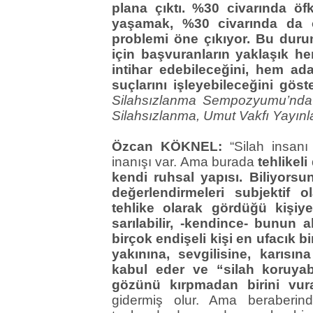
plana çıktı. %30 civarında öf
yaşamak, %30 civarında da ö
problemi öne çıkıyor. Bu durum
için başvuranların yaklaşık he
intihar edebileceğini, hem 
suçlarını işleyebileceğini gös
Silahsızlanma Sempozyumu’nda s
Silahsızlanma, Umut Vakfı Yayınlar
Özcan KÖKNEL:
“Silah insanı 
inanışı var. Ama burada
tehlikel
kendi ruhsal yapısı. Biliyorsu
değerlendirmeleri subjektif o
tehlike olarak gördüğü kişiy
sarılabilir, -kendince- bunun 
birçok endişeli kişi en ufacık bi
yakınına, sevgilisine, karısına
kabul eder ve “silah koruyabi
gözünü kırpmadan birini vurab
gidermiş olur. Ama beraberin