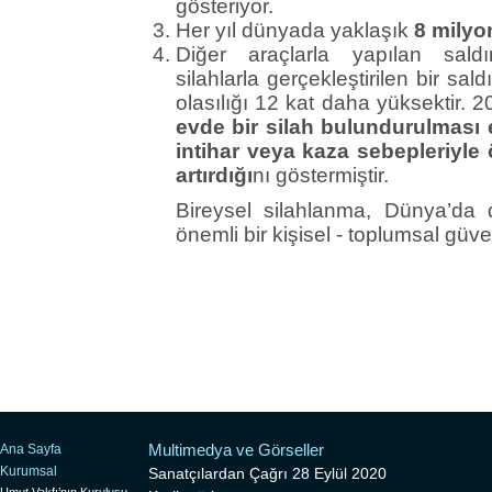
gösteriyor.
Her yıl dünyada yaklaşık
8 milyon
Diğer araçlarla yapılan saldırıl
silahlarla gerçekleştirilen bir sa
olasılığı 12 kat daha yüksektir. 
evde bir silah bulundurulması e
intihar veya kaza sebepleriyle
artırdığı
nı göstermiştir.
Bireysel silahlanma, Dünya’da d
önemli bir kişisel - toplumsal güv
Multimedya ve Görseller
Ana Sayfa
Kurumsal
Sanatçılardan Çağrı 28 Eylül 2020