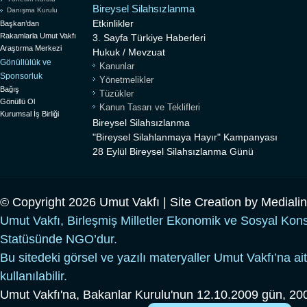
Bireysel Silahsızlanma
Danışma Kurulu
Etkinlikler
Başkan’dan
Rakamlarla Umut Vakfı
3. Sayfa Türkiye Haberleri
Araştırma Merkezi
Hukuk / Mevzuat
Gönüllülük ve
Kanunlar
Sponsorluk
Yönetmelikler
Bağış
Tüzükler
Gönüllü Ol
Kanun Tasarı ve Teklifleri
Kurumsal İş Birliği
Bireysel Silahsızlanma
"Bireysel Silahlanmaya Hayır" Kampanyası
28 Eylül Bireysel Silahsızlanma Günü
© Copyright 2026 Umut Vakfı | Site Creation by
Mediali
Umut Vakfı, Birleşmiş Milletler Ekonomik ve Sosyal Kon
Statüsünde NGO’dur.
Bu sitedeki görsel ve yazılı materyaller Umut Vakfı’na ait
kullanılabilir.
Umut Vakfı'na, Bakanlar Kurulu'nun 12.10.2009 gün, 200