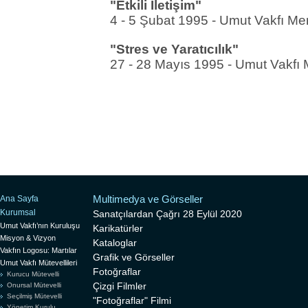
"Etkili İletişim"
4 - 5 Şubat 1995 - Umut Vakfı Me
"Stres ve Yaratıcılık"
27 - 28 Mayıs 1995 - Umut Vakfı 
Multimedya ve Görseller
Ana Sayfa
Kurumsal
Sanatçılardan Çağrı 28 Eylül 2020
Umut Vakfı’nın Kuruluşu
Karikatürler
Misyon & Vizyon
Kataloglar
Vakfın Logosu: Martılar
Grafik ve Görseller
Umut Vakfı Mütevellileri
Fotoğraflar
Kurucu Mütevelli
Çizgi Filmler
Onursal Mütevelli
Seçilmiş Mütevelli
"Fotoğraflar" Filmi
Yönetim Kurulu