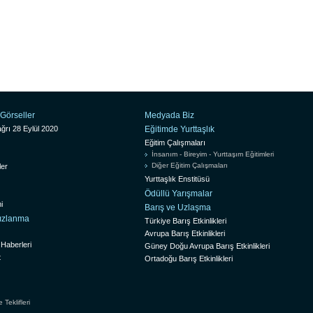
Görseller
Medyada Biz
ğrı 28 Eylül 2020
Eğitimde Yurttaşlık
Eğitim Çalışmaları
İnsanım - Bireyim - Yurttaşım Eğitimleri
Diğer Eğitim Çalışmaları
ler
Yurttaşlık Enstitüsü
Ödüllü Yarışmalar
i
Barış ve Uzlaşma
sızlanma
Türkiye Barış Etkinlikleri
Avrupa Barış Etkinlikleri
 Haberleri
Güney Doğu Avrupa Barış Etkinlikleri
t
Ortadoğu Barış Etkinlikleri
Teklifleri