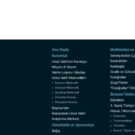
Ana Sayfa
Multimedya ve 
Kurumsal
Sanatçılardan Ça
Karikatürler
Umut Vakfı’nın Kuruluşu
Kataloglar
Misyon & Vizyon
Grafik ve Görsel
Vakfın Logosu: Martılar
Fotoğraflar
Umut Vakfı Mütevellileri
Çizgi Filmler
Kurucu Mütevelli
Onursal Mütevelli
"Fotoğraflar" Film
Seçilmiş Mütevelli
Bireysel Silah
Yönetim Kurulu
Etkinlikler
Danışma Kurulu
3. Sayfa Türkiye
Başkan’dan
Hukuk / Mevzua
Rakamlarla Umut Vakfı
Kanunlar
Araştırma Merkezi
Yönetmelikler
Gönüllülük ve Sponsorluk
Tüzükler
Kanun Tasarı ve 
Bağış