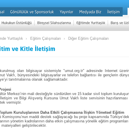
mde Yurttaşlık
Eğitim Çalışmaları
Diğer Eğitim Çalışmaları
urulmuş olan bilgisayar sistemiyle "umut.org.tr" adresinde Internet üzeri
ut Vakfı, bünyesindeki bilgisayarlar ve telefon bağlantısı ile gençlerin düny
ye’yi tanıtmalarına olanak sağlamaktadır.
rojesi
tür Merkezi’nin mali desteğiyle sürdürülen ve 15 kadar sivil toplum kuruluşu
e İletişim ve Bilgi Alışveriş Kursuna Umut Vakfı liste servisinin hazırlanması
tek vermiştir.
 Toplum Kuruluşlarının Daha Etkili Çalışmasına İlişkin Yönetsel Eğitim
iği Komisyonu’nun maddi destek sağlayacağı bu proje kapsamında Türkiye’dek
larının yönetim kadrolarının daha etkin çalışmasına yönelik eğitim programları
materyalleri geliştirilecektir.