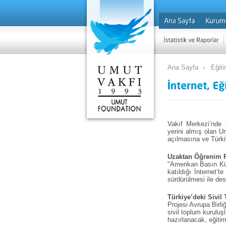
Ana Sayfa
Eğiti
Vakıf Merkezi’nde k
yerini almış olan Um
açılmasına ve Türki
Uzaktan Öğrenim P
"Amerikan Basın Kül
katıldığı İnternet’t
sürdürülmesi ile des
Türkiye’deki Sivil
Projesi Avrupa Birl
sivil toplum kuruluş
hazırlanacak, eğitim 