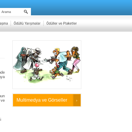
nde
aya
nun
Multimedya ve Görseller
 ve
i