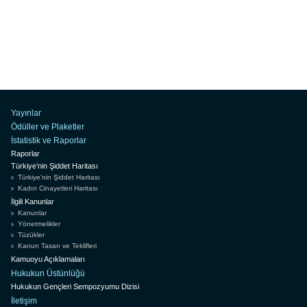
Yayınlar
Ödüller ve Plaketler
İstatistik ve Raporlar
Raporlar
Türkiye’nin Şiddet Haritası
Türkiye’nin Şiddet Haritası
Kadın Cinayetleri Haritası
İlgili Kanunlar
Kanunlar
Yönetmelikler
Tüzükler
Kanun Tasarı ve Teklifleri
Kamuoyu Açıklamaları
Hukukun Üstünlüğü
Hukukun Gençleri Sempozyumu Dizisi
İletişim