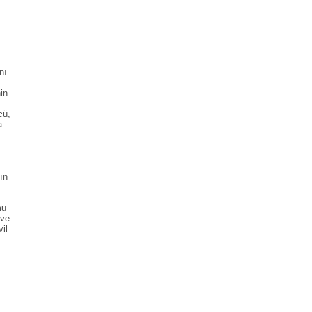
nı
in
cü,
a
ın
mu
 ve
vil