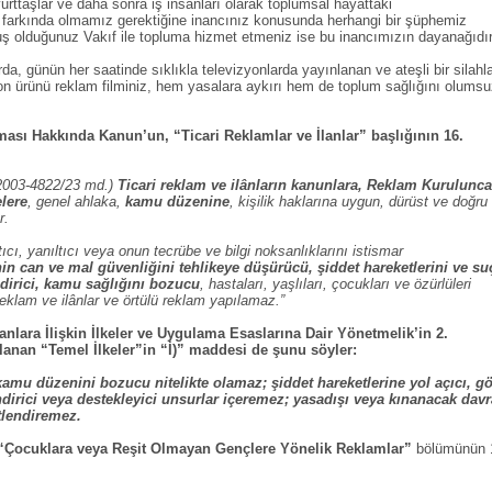
rttaşlar ve daha sonra iş insanları olarak toplumsal hayattaki
 farkında olmamız gerektiğine inancınız konusunda herhangi bir şüphemiz
uş olduğunuz Vakıf ile topluma hizmet etmeniz ise bu inancımızın dayanağıdır
a, günün her saatinde sıklıkla televizyonlarda yayınlanan ve ateşli bir silahl
yon ürünü reklam filminiz, hem yasalara aykırı hem de toplum sağlığını olums
.
ası Hakkında Kanun’un, “Ticari Reklamlar ve İlanlar” başlığının 16.
/2003-4822/23 md.)
Ticari reklam ve ilânların kanunlara, Reklam Kurulunca
elere
, genel ahlaka,
kamu düzenine
, kişilik haklarına uygun, dürüst ve doğru
r.
tıcı, yanıltıcı veya onun tecrübe ve bilgi noksanlıklarını istismar
nin can ve mal güvenliğini tehlikeye düşürücü, şiddet hareketlerini ve su
dirici, kamu sağlığını bozucu
, hastaları, yaşlıları, çocukları ve özürlüleri
reklam ve ilânlar ve örtülü reklam yapılamaz.”
anlara İlişkin İlkeler ve Uygulama Esaslarına Dair Yönetmelik’in 2.
anan “Temel İlkeler”in “İ)” maddesi de şunu söyler:
 kamu düzenini bozucu nitelikte olamaz; şiddet hareketlerine yol açıcı, g
irici veya destekleyici unsurlar içeremez; yasadışı veya kınanacak davr
etlendiremez.
“Çocuklara veya Reşit Olmayan Gençlere Yönelik Reklamlar”
bölümünün 