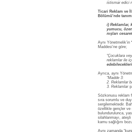
istismar edici 
Ticari Reklam ve İl
Bölümü’nde tanıml
i) Reklamlar,
yumucu, özend
nışları cesar
Aynı Yönetmelik’in
Maddesi’ne göre;
“Çocuklara vey
reklamlar ile i
edebilecekleri
Ayrıca, aynı Yönetm
“Madde 3:
2. Reklamlar ba
3. Reklamlar şi
Sözkonusu reklam fil
sıra sorumlu ve duya
sergilemektedir. Bah
özellikle gençler ve
bulundurulunca, yasa
silahlanmayı, ateşli
kamu sağlığını bozuc
Aynı zamanda “kurşun