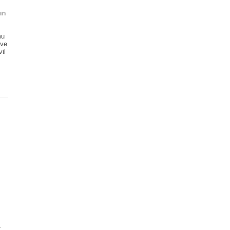
ın
mu
 ve
vil
.