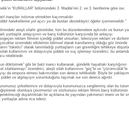
elik’in “KURALLAR” bölümündeki 3. Madde’nin 2. ve 3. bentlerine göre ise;
tıl inançları istismar etmekten kaçınmalıdır.
ddet hareketlerine yol açıcı ya da bunları destekleyici öğeler içermemelidir.”
mindeki ateşli silahlı görüntüler, tüm bu düzenlemelere aykırıdır ve bunun ya
rlı yurttaşlık anlayışının ve barış kültürünün karşısında bir anlayışı
sigeçen reklam filminin içerdiği şiddet unsurları, televizyon reklam ve dizilerin
 çocuklar üzerindeki etkilerinin bilimsel olarak kanıtlanmış olduğu göz önünde
nın “tüketici” olarak tanımladığı yurttaşların can güvenliğini tehlikeye düşürü
 silah kullanımını ve dolayısıyla şiddeti ve suç işlemeyi özendirici, bu anlamd
u niteliktedir.
 döktürmek” gibi bir batıl inancı kullanarak, gündelik hayattaki karşılığının
el silahlanmayı” özendirici, ateşli silah kullanımını “güç”le ve “çözümcülük”le
ayışı da empoze etmesi bakımından son derece tehlikelidir. Böyle bir yaklaşım
 şiddet ve algılayışın sorumluluğunu taşımak ise son derece ağırdır.
kurumunuz şirketlerince ve dolayısıyla kurumunuzca sergilenmiş olan bu tutu
iştirerek olumluya çevirmenizi ve sözkonusu reklam filmini barış kültürünün
 gerektireceği duyarlılıktaki bir açıklama ile yayından çekmenizi önerir ve bir si
 yurttaşlar adına rica ederiz.