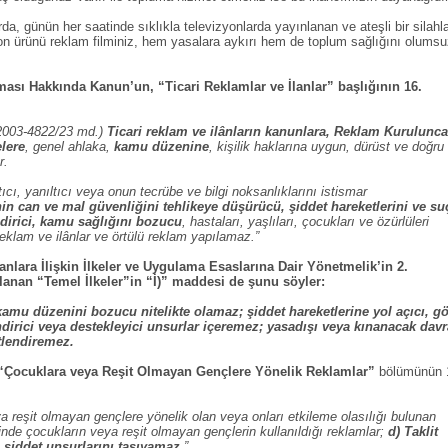
a, günün her saatinde sıklıkla televizyonlarda yayınlanan ve ateşli bir silahl
yon ürünü reklam filminiz, hem yasalara aykırı hem de toplum sağlığını olums
.
ası Hakkında Kanun’un, “Ticari Reklamlar ve İlanlar” başlığının 16.
/2003-4822/23 md.)
Ticari reklam ve ilânların kanunlara, Reklam Kurulunca
elere
, genel ahlaka,
kamu düzenine
, kişilik haklarına uygun, dürüst ve doğru
r.
tıcı, yanıltıcı veya onun tecrübe ve bilgi noksanlıklarını istismar
nin can ve mal güvenliğini tehlikeye düşürücü, şiddet hareketlerini ve su
dirici, kamu sağlığını bozucu
, hastaları, yaşlıları, çocukları ve özürlüleri
reklam ve ilânlar ve örtülü reklam yapılamaz.”
anlara İlişkin İlkeler ve Uygulama Esaslarına Dair Yönetmelik’in 2.
anan “Temel İlkeler”in “İ)” maddesi de şunu söyler:
 kamu düzenini bozucu nitelikte olamaz; şiddet hareketlerine yol açıcı, g
irici veya destekleyici unsurlar içeremez; yasadışı veya kınanacak davr
etlendiremez.
“Çocuklara veya Reşit Olmayan Gençlere Yönelik Reklamlar”
bölümünün 
a reşit olmayan gençlere yönelik olan veya onları etkileme olasılığı bulunan
çinde çocukların veya reşit olmayan gençlerin kullanıldığı reklamlar;
d) Taklit
 şiddet unsurlarını taşıyamaz.
”