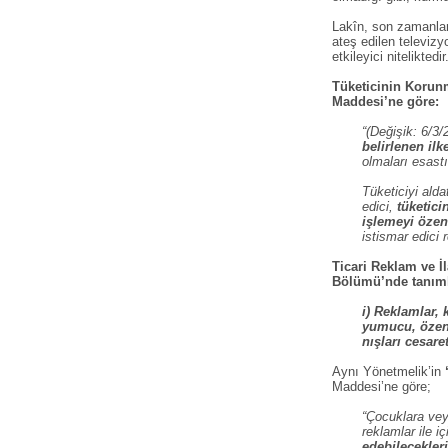
Lakîn, son zamanlard
ateş edilen televiz
etkileyici niteliktedir
Tüketicinin Korunm
Maddesi’ne göre:
“(Değişik: 6/3
belirlenen ilk
olmaları esastı
Tüketiciyi alda
edici,
tüketici
işlemeyi özen
istismar edici 
Ticari Reklam ve İl
Bölümü’nde tanıml
i) Reklamlar,
yumucu, özend
nışları cesar
Aynı Yönetmelik’in
Maddesi’ne göre;
“Çocuklara vey
reklamlar ile i
edebilecekleri