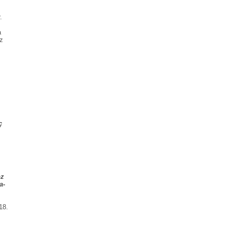
.
a
uz
ç
öz
a-
18.