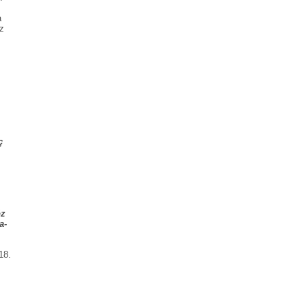
a
uz
ç
öz
a-
18.