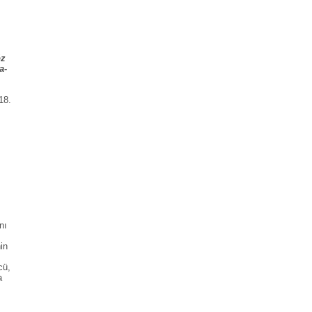
öz
a-
18.
nı
in
cü,
a