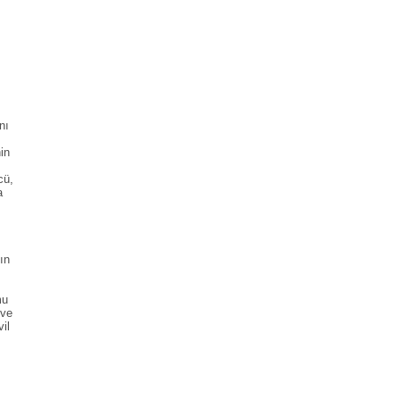
nı
in
cü,
a
ın
mu
 ve
vil