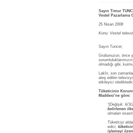
Sayın Timur TUN
Vestel Pazarlama
25 Nisan 2008
Konu: Vestel televiz
Sayın Tuncer,
Grubunuzun, önce yu
sorumluluklarımızın
olmadığı gibi, kurm
Lakîn, son zamanlard
ateş edilen televiz
etkileyici niteliktedir
Tüketicinin Korunm
Maddesi’ne göre:
“(Değişik: 6/3
belirlenen ilk
olmaları esastı
Tüketiciyi alda
edici,
tüketici
işlemeyi özen