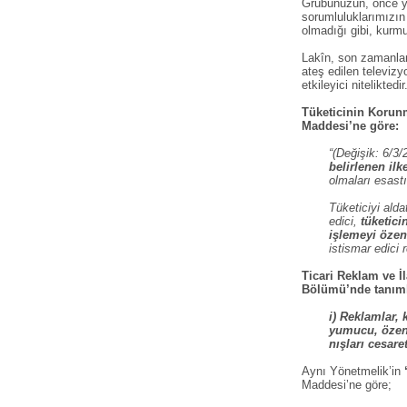
Grubunuzun, önce yu
sorumluluklarımızın
olmadığı gibi, kurm
Lakîn, son zamanlard
ateş edilen televiz
etkileyici niteliktedir
Tüketicinin Korunm
Maddesi’ne göre:
“(Değişik: 6/3
belirlenen ilk
olmaları esastı
Tüketiciyi alda
edici,
tüketici
işlemeyi özen
istismar edici 
Ticari Reklam ve İl
Bölümü’nde tanıml
i) Reklamlar,
yumucu, özend
nışları cesar
Aynı Yönetmelik’in
Maddesi’ne göre;