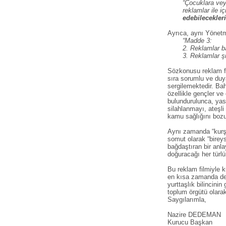
“Çocuklara vey
reklamlar ile i
edebilecekleri
Ayrıca, aynı Yönetm
“Madde 3:
2. Reklamlar ba
3. Reklamlar şi
Sözkonusu reklam fil
sıra sorumlu ve duya
sergilemektedir. Bah
özellikle gençler ve
bulundurulunca, yasa
silahlanmayı, ateşli
kamu sağlığını bozuc
Aynı zamanda “kurşun
somut olarak “bireys
bağdaştıran bir anl
doğuracağı her türlü
Bu reklam filmiyle 
en kısa zamanda değ
yurttaşlık bilincinin
toplum örgütü olarak
Saygılarımla,
Nazire DEDEMAN
Kurucu Başkan