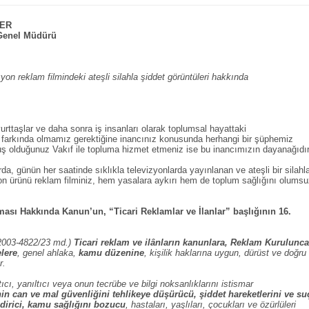
CER
 Genel Müdürü
yon reklam filmindeki ateşli silahla şiddet görüntüleri hakkında
rttaşlar ve daha sonra iş insanları olarak toplumsal hayattaki
 farkında olmamız gerektiğine inancınız konusunda herhangi bir şüphemiz
uş olduğunuz Vakıf ile topluma hizmet etmeniz ise bu inancımızın dayanağıdır
a, günün her saatinde sıklıkla televizyonlarda yayınlanan ve ateşli bir silahl
yon ürünü reklam filminiz, hem yasalara aykırı hem de toplum sağlığını olums
.
ası Hakkında Kanun’un, “Ticari Reklamlar ve İlanlar” başlığının 16.
/2003-4822/23 md.)
Ticari reklam ve ilânların kanunlara, Reklam Kurulunca
elere
, genel ahlaka,
kamu düzenine
, kişilik haklarına uygun, dürüst ve doğru
r.
tıcı, yanıltıcı veya onun tecrübe ve bilgi noksanlıklarını istismar
nin can ve mal güvenliğini tehlikeye düşürücü, şiddet hareketlerini ve su
dirici, kamu sağlığını bozucu
, hastaları, yaşlıları, çocukları ve özürlüleri