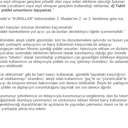
a reşit olmayan gençlere yönelik olan veya onları etkileme olasılığı bulunan
çinde çocukların veya reşit olmayan gençlerin kullanıldığı reklamlar;
d) Taklit
 şiddet unsurlarını taşıyamaz.
”
elik’in “KURALLAR” bölümündeki 3. Madde’nin 2. ve 3. bentlerine göre ise;
tıl inançları istismar etmekten kaçınmalıdır.
ddet hareketlerine yol açıcı ya da bunları destekleyici öğeler içermemelidir.”
mindeki ateşli silahlı görüntüler, tüm bu düzenlemelere aykırıdır ve bunun ya
rlı yurttaşlık anlayışının ve barış kültürünün karşısında bir anlayışı
sigeçen reklam filminin içerdiği şiddet unsurları, televizyon reklam ve dizilerin
 çocuklar üzerindeki etkilerinin bilimsel olarak kanıtlanmış olduğu göz önünde
nın “tüketici” olarak tanımladığı yurttaşların can güvenliğini tehlikeye düşürü
 silah kullanımını ve dolayısıyla şiddeti ve suç işlemeyi özendirici, bu anlamd
u niteliktedir.
 döktürmek” gibi bir batıl inancı kullanarak, gündelik hayattaki karşılığının
el silahlanmayı” özendirici, ateşli silah kullanımını “güç”le ve “çözümcülük”le
ayışı da empoze etmesi bakımından son derece tehlikelidir. Böyle bir yaklaşım
 şiddet ve algılayışın sorumluluğunu taşımak ise son derece ağırdır.
kurumunuz şirketlerince ve dolayısıyla kurumunuzca sergilenmiş olan bu tutu
iştirerek olumluya çevirmenizi ve sözkonusu reklam filmini barış kültürünün
 gerektireceği duyarlılıktaki bir açıklama ile yayından çekmenizi önerir ve bir si
 yurttaşlar adına rica ederiz.