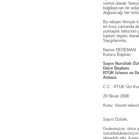
somut olarak “bireys
bağdaştıran bir anl
doğuracağı her türlü
Bu reklam filmiyle 
en kısa zamanda değ
yurttaşlık bilincinin
toplum örgütü olarak
Saygılarımla,
Nazire DEDEMAN
Kurucu Başkan
Sayın Nurullah Öz
Daire Başkanı
RTÜK İzleme ve De
Ankara
C.C.: RTÜK Üst Kur
29 Nisan 2008
Konu: Vestel televiz
Sayın Öztürk,
Grubunuzun, önce yu
sorumluluklarımızın
olmadığı gibi, kurm