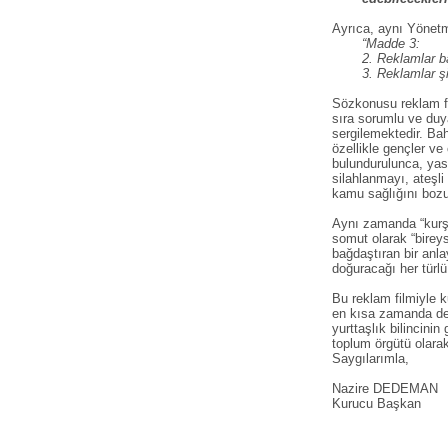
Ayrıca, aynı Yönetm
“Madde 3:
2. Reklamlar ba
3. Reklamlar şi
Sözkonusu reklam fil
sıra sorumlu ve duya
sergilemektedir. Bah
özellikle gençler ve
bulundurulunca, yasa
silahlanmayı, ateşli
kamu sağlığını bozuc
Aynı zamanda “kurşun
somut olarak “bireys
bağdaştıran bir anl
doğuracağı her türlü
Bu reklam filmiyle 
en kısa zamanda değ
yurttaşlık bilincinin
toplum örgütü olarak
Saygılarımla,
Nazire DEDEMAN
Kurucu Başkan