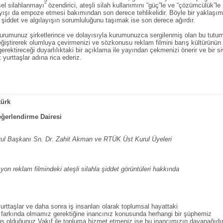
el silahlanmayı” özendirici, ateşli silah kullanımını “güç”le ve “çözümcülük”le
ayışı da empoze etmesi bakımından son derece tehlikelidir. Böyle bir yaklaşım
 şiddet ve algılayışın sorumluluğunu taşımak ise son derece ağırdır.
kurumunuz şirketlerince ve dolayısıyla kurumunuzca sergilenmiş olan bu tutu
iştirerek olumluya çevirmenizi ve sözkonusu reklam filmini barış kültürünün
 gerektireceği duyarlılıktaki bir açıklama ile yayından çekmenizi önerir ve bir si
 yurttaşlar adına rica ederiz.
türk
ğerlendirme Dairesi
ul Başkanı Sn. Dr. Zahit Akman ve RTÜK Üst Kurul Üyeleri
yon reklam filmindeki ateşli silahla şiddet görüntüleri hakkında
rttaşlar ve daha sonra iş insanları olarak toplumsal hayattaki
 farkında olmamız gerektiğine inancınız konusunda herhangi bir şüphemiz
uş olduğunuz Vakıf ile topluma hizmet etmeniz ise bu inancımızın dayanağıdır