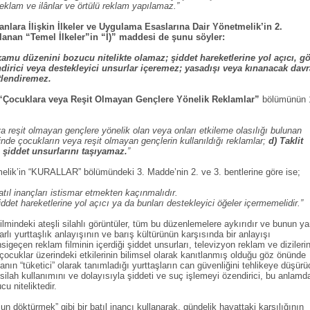
reklam ve ilânlar ve örtülü reklam yapılamaz.”
anlara İlişkin İlkeler ve Uygulama Esaslarına Dair Yönetmelik’in 2.
anan “Temel İlkeler”in “İ)” maddesi de şunu söyler:
 kamu düzenini bozucu nitelikte olamaz; şiddet hareketlerine yol açıcı, g
irici veya destekleyici unsurlar içeremez; yasadışı veya kınanacak davr
etlendiremez.
“Çocuklara veya Reşit Olmayan Gençlere Yönelik Reklamlar”
bölümünün 
a reşit olmayan gençlere yönelik olan veya onları etkileme olasılığı bulunan
çinde çocukların veya reşit olmayan gençlerin kullanıldığı reklamlar;
d) Taklit
 şiddet unsurlarını taşıyamaz.
”
elik’in “KURALLAR” bölümündeki 3. Madde’nin 2. ve 3. bentlerine göre ise;
tıl inançları istismar etmekten kaçınmalıdır.
ddet hareketlerine yol açıcı ya da bunları destekleyici öğeler içermemelidir.”
mindeki ateşli silahlı görüntüler, tüm bu düzenlemelere aykırıdır ve bunun ya
rlı yurttaşlık anlayışının ve barış kültürünün karşısında bir anlayışı
sigeçen reklam filminin içerdiği şiddet unsurları, televizyon reklam ve dizilerin
 çocuklar üzerindeki etkilerinin bilimsel olarak kanıtlanmış olduğu göz önünde
nın “tüketici” olarak tanımladığı yurttaşların can güvenliğini tehlikeye düşürü
 silah kullanımını ve dolayısıyla şiddeti ve suç işlemeyi özendirici, bu anlamd
u niteliktedir.
 döktürmek” gibi bir batıl inancı kullanarak, gündelik hayattaki karşılığının