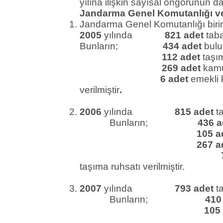
yılına ilişkin sayısal öngörünün da
Jandarma Genel Komutanlığı ver
Jandarma Genel Komutanlığı biri
2005
yılında
821 adet
taba
Bunların;
434 adet
bulu
112 adet
taşı
269 adet
kamu 
6 adet
emekli k
verilmiştir
.
2006
yılında
815 adet
ta
Bunların;
436 a
105 a
267 a
taşıma ruhsatı verilmiştir.
2007
yılında
793 adet
ta
Bunların;
410
105