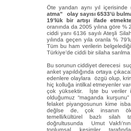
Öte yandan aynı yıl içerisinde
(
atma" olay sayısı 6533’ü bulma
19’lük bir artışı ifade etmek
oranında da 2005 yılına göre % 2’
ciddi yanı 6136 sayılı Ateşli Sila
yılında geçen yıla oranla % 79’lu
Tüm bu ham verilerin belgelediği
Türkiye’de ciddi bir silaha sarılm
Bu sorunun ciddiyet derecesi suç
anket yapıldığında ortaya çıkacakt
edenlere olaylara özgü olup, krim
hiç kolluğa intilkal etmeyenler va
çok yüksektir. İşte bu veriler il
olduğumuz “maganda kurşunu” ku
felaket piyangosunun kime isba
değlse de, çok insanın öle
temelli/kültürel bazlı silah
doğrultusunda Umut Vakfı’nın
toplumsal kesimler tarafı