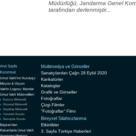
Müdürlüğü, Jandarma Genel Komu
tarafından derlenmiştir...
Multimedya ve Görseller
Ana Sayfa
Kurumsal
Sanatçılardan Çağrı 28 Eylül 2020
Umut Vakfı’nın Kuruluşu
Karikatürler
Misyon & Vizyon
Kataloglar
Vakfın Logosu: Martılar
Grafik ve Görseller
Umut Vakfı Mütevellileri
Fotoğraflar
Kurucu Mütevelli
Çizgi Filmler
Onursal Mütevelli
Seçilmiş Mütevelli
"Fotoğraflar" Filmi
Yönetim Kurulu
Bireysel Silahsızlanma
Danışma Kurulu
Etkinlikler
Başkan’dan
Rakamlarla Umut Vakfı
3. Sayfa Türkiye Haberleri
Araştırma Merkezi