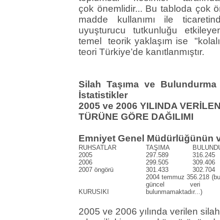
çok önemlidir... Bu tabloda çok 
madde kullanımı ile ticaretin
uyuşturucu tutkunluğu etkileye
temel teorik yaklaşım ise "kolalık
teori Türkiye’de kanıtlanmıştır.
Silah Taşıma ve Bulundurma Ru
İstatistikler
2005 ve 2006 YILINDA VERİL
TÜRÜNE GÖRE DAĞILIMI
Emniyet Genel Müdürlüğünün ve
RUHSATLAR
TAŞIMA
BULUND
2005
297.589
316.245
2006
299.505
309.406
2007 öngörü
301.433
302.704
2004 temmuz 356.218 (bu
güncel veri 
KURUSIKI
bulunmamaktadır...)
2005 ve 2006 yılında verilen sila