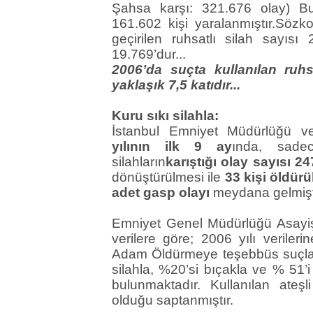
Şahsa karşı: 321.676 olay) B
161.602 kişi yaralanmıştır.Sözk
geçirilen ruhsatlı silah sayısı
19.769’dur...
2006’da suçta kullanılan ruhsa
yaklaşık 7,5 katıdır...
Kuru sıkı silahla:
İstanbul Emniyet Müdürlüğü ve
yılının ilk 9 ay
ında, sad
silahların
karıştığı olay sayısı 2
dönüştürülmesi ile
33 kişi öldürü
adet gasp olayı
meydana gelmişti
Emniyet Genel Müdürlüğü Asayiş
verilere göre; 2006 yılı veril
Adam Öldürmeye teşebbüs suçları
silahla, %20’si bıçakla ve % 51’i
bulunmaktadır. Kullanılan ateşl
olduğu saptanmıştır.