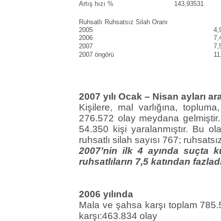
Artış hızı %
143,93531
Ruhsatlı Ruhsatsız Silah Oranı
2005
4,
2006
7,
2007
7,
2007 öngörü
11
2007 yılı Ocak – Nisan ayları ar
Kişilere, mal varlığına, topluma
276.572 olay meydana gelmiştir.
54.350 kişi yaralanmıştır. Bu ola
ruhsatlı silah sayısı 767; ruhsatsız
2007’nin ilk 4 ayında suçta ku
ruhsatlıların 7,5 katından fazladır
2006 yılında
Mala ve şahsa karşı toplam 785.
karşı:463.834 olay