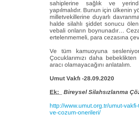
sahiplerine sağlık ve yerin
yapılmalıdır. Bunun için ülkenin yö
milletvekillerine duyarlı davranm
halde silahlı şiddet sonucu ölen
vebali onların boynunadır… Cezal
ertelenmemeli, para cezasına çe
Ve tüm kamuoyuna sesleniyoru
Çocuklarımızı daha bebeklikten i
aracı olamayacağını anlatalım.
Umut Vakfı -28.09.2020
Ek:
Bireysel Silahsızlanma Çöz
http://www.umut.org.tr/umut-vakfi-t
ve-cozum-onerileri/