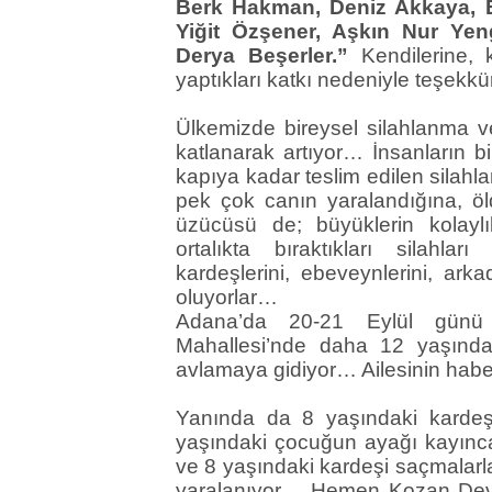
Berk Hakman, Deniz Akkaya, 
Yiğit Özşener, Aşkın Nur Yen
Derya Beşerler.”
Kendilerine
yaptıkları katkı nedeniyle teşekk
Ülkemizde bireysel silahlanma ve 
katlanarak artıyor… İnsanların bir
kapıya kadar teslim edilen sila
pek çok canın yaralandığına, ö
üzücüsü de; büyüklerin kolaylı
ortalıkta bıraktıkları silahla
kardeşlerini, ebeveynlerini, ark
oluyorlar…
Adana’da 20-21 Eylül günü 
Mahallesi’nde daha 12 yaşında
avlamaya gidiyor… Ailesinin ha
Yanında da 8 yaşındaki karde
yaşındaki çocuğun ayağı kayınc
ve 8 yaşındaki kardeşi saçmalar
yaralanıyor… Hemen Kozan Devle