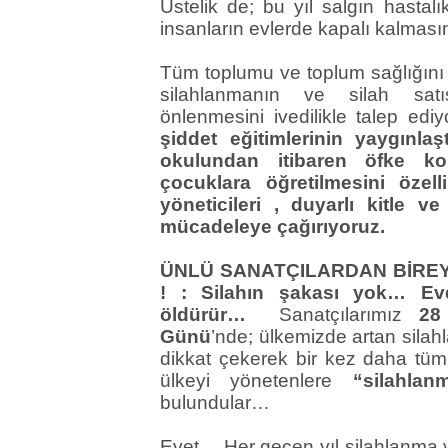
Üstelik de; bu yıl salgın hasta
insanların evlerde kapalı kalma
Tüm toplumu ve toplum sağlığını 
silahlanmanın ve silah satı
önlenmesini ivedilikle talep ed
şiddet eğitimlerinin yaygınlaş
okulundan itibaren öfke kon
çocuklara öğretilmesini özel
yöneticileri , duyarlı kitle ve
mücadeleye çağırıyoruz.
ÜNLÜ SANATÇILARDAN BİREY
! : Silahın şakası yok… Evd
öldürür…
Sanatçılarımız
28 E
Günü
’nde; ülkemizde artan silah
dikkat çekerek bir kez daha t
ülkeyi yönetenlere
“silahla
bulundular…
Evet… Her geçen yıl silahlanma v