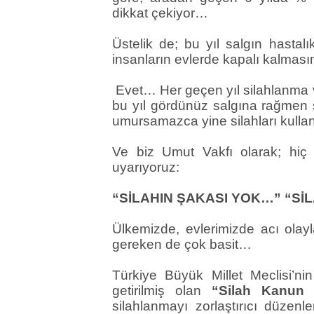
dikkat çekiyor…
Üstelik de; bu yıl salgın hasta
insanların evlerde kapalı kalma
Evet… Her geçen yıl silahlanma v
bu yıl gördünüz salgına rağmen 
umursamazca yine silahları kullan
Ve biz Umut Vakfı olarak; hiç
uyarıyoruz:
“SİLAHIN ŞAKASI YOK…” “S
Ülkemizde, evlerimizde acı olay
gereken de çok basit…
Türkiye Büyük Millet Meclisi’ni
getirilmiş olan
“Silah Kanun T
silahlanmayı zorlaştırıcı düzenle