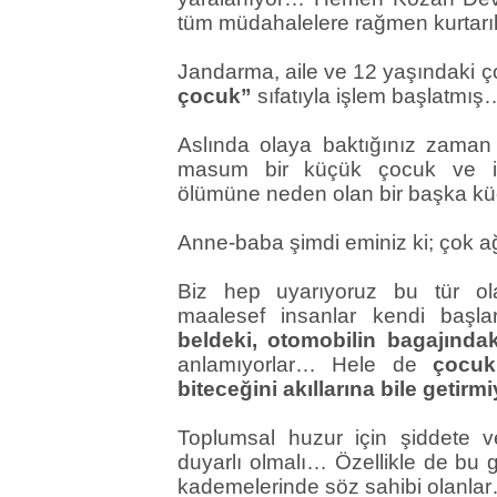
tüm müdahalelere rağmen kurtar
Jandarma, aile ve 12 yaşındaki 
çocuk”
sıfatıyla işlem başlatmış
Aslında olaya baktığınız zama
masum bir küçük çocuk ve is
ölümüne neden olan bir başka 
Anne-baba şimdi eminiz ki; çok a
Biz hep uyarıyoruz bu tür ol
maalesef insanlar kendi başl
beldeki, otomobilin bagajındak
anlamıyorlar… Hele de
çocuk
biteceğini akıllarına bile getirm
Toplumsal huzur için şiddete 
duyarlı olmalı… Özellikle de bu 
kademelerinde söz sahibi olanla