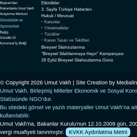
Etkinlikler
Başkan’dan
Rakamlarla Umut Vakfı
3. Sayfa Türkiye Haberleri
Araştırma Merkezi
Hukuk / Mevzuat
Gönüllülük ve
Kanunlar
Sponsorluk
Yönetmelikler
Bağış
Tüzükler
Gönüllü Ol
Kanun Tasarı ve Teklifleri
Kurumsal İş Birliği
Bireysel Silahsızlanma
"Bireysel Silahlanmaya Hayır" Kampanyası
28 Eylül Bireysel Silahsızlanma Günü
© Copyright 2026 Umut Vakfı | Site Creation by
Mediali
Umut Vakfı, Birleşmiş Milletler Ekonomik ve Sosyal Kon
Statüsünde NGO’dur.
Bu sitedeki görsel ve yazılı materyaller Umut Vakfı’na ait
kullanılabilir.
Umut Vakfı'na, Bakanlar Kurulu'nun 12.10.2009 gün, 200
vergi muafiyeti tanınmıştır.
KVKK Aydınlatma Metni