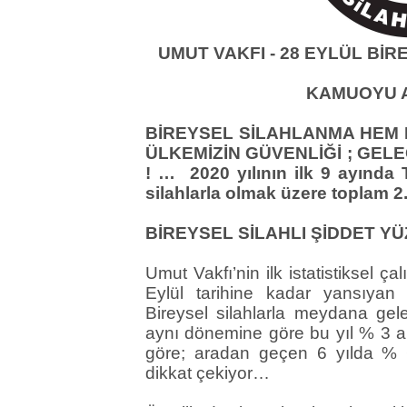
UMUT VAKFI - 28 EYLÜL Bİ
KAMUOYU 
BİREYSEL SİLAHLANMA HEM K
ÜLKEMİZİN GÜVENLİĞİ ; GELE
! …
2020 yılının ilk 9 ayında 
silahlarla olmak üzere toplam 2
BİREYSEL SİLAHLI ŞİDDET YÜZ
Umut Vakfı’nin ilk istatistiksel ç
Eylül tarihine kadar yansıyan
Bireysel silahlarla meydana gele
aynı dönemine göre bu yıl % 3 ar
göre; aradan geçen 6 yılda % 66 
dikkat çekiyor…