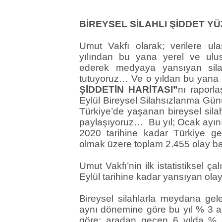
BİREYSEL SİLAHLI ŞİDDET YÜZ
Umut Vakfı olarak; verilere ul
yılından bu yana yerel ve ul
ederek medyaya yansıyan silahlı
tutuyoruz… Ve o yıldan bu yana h
ŞİDDETİN HARİTASI”
nı raporl
Eylül Bireysel Silahsızlanma Günü
Türkiye’de yaşanan bireysel sila
paylaşıyoruz… Bu yıl; Ocak ayın
2020 tarihine kadar Türkiye gene
olmak üzere toplam 2.455 olay 
Umut Vakfı’nin ilk istatistiksel ç
Eylül tarihine kadar yansıyan ola
Bireysel silahlarla meydana gele
aynı dönemine göre bu yıl % 3 ar
göre; aradan geçen 6 yılda % 66 