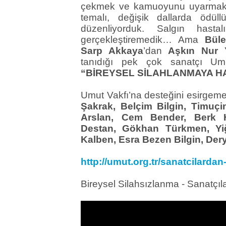
çekmek ve kamuoyunu uyarmak 
temalı, değişik dallarda ödüllü
düzenliyorduk. Salgın hasta
gerçekleştiremedik… Ama
Büle
Sarp Akkaya
’dan
Aşkın Nur 
tanıdığı pek çok sanatçı Umu
“BİREYSEL SİLAHLANMAYA H
Umut Vakfı’na desteğini esirgeme
Şakrak, Belçim Bilgin, Timuç
Arslan, Cem Bender, Berk 
Destan, Gökhan Türkmen, Yiğ
Kalben, Esra Bezen Bilgin, Dery
http://umut.org.tr/sanatcilardan
Bireysel Silahsızlanma - Sanatçıl