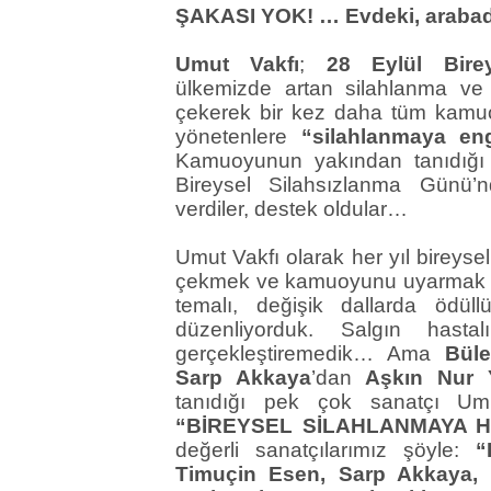
ŞAKASI YOK! … Evdeki, arabada
Umut Vakfı
;
28 Eylül Bire
ülkemizde artan silahlanma ve 
çekerek bir kez daha tüm kam
yönetenlere
“silahlanmaya en
Kamuoyunun yakından tanıdığı
Bireysel Silahsızlanma Günü’n
verdiler, destek oldular…
Umut Vakfı olarak her yıl bireysel
çekmek ve kamuoyunu uyarmak
temalı, değişik dallarda ödüllü
düzenliyorduk. Salgın hasta
gerçekleştiremedik… Ama
Büle
Sarp Akkaya
’dan
Aşkın Nur 
tanıdığı pek çok sanatçı Umu
“BİREYSEL SİLAHLANMAYA H
değerli sanatçılarımız şöyle:
“
Timuçin Esen, Sarp Akkaya, 