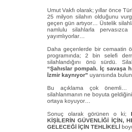
Umut Vakfı olarak; yıllar önce Tü
25 milyon silahın olduğunu vur
geçen gün artıyor… Üstelik silahl
namlulu silahlarla pervasızc
yayımlıyorlar…
Daha geçenlerde bir cemaatin ön
programında; 2 bin selefi de
silahlandığını önü sürdü. Si
“Şahıslar pompalı. İç savaşa ha
İzmir kaynıyor”
uyarısında bul
Bu açıklama çok önemli… Tü
silahlanmanın ne boyuta geldiğini
ortaya koyuyor…
Sonuç olarak görünen o ki;
KİŞİLERİN GÜVENLİĞİ İÇİN, 
GELECEĞİ İÇİN TEHLİKELİ
boyu