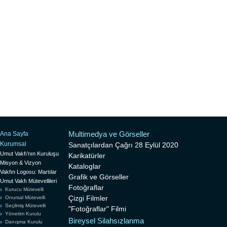
Multimedya ve Görseller
Ana Sayfa
Kurumsal
Sanatçılardan Çağrı 28 Eylül 2020
Umut Vakfı’nın Kuruluşu
Karikatürler
Misyon & Vizyon
Kataloglar
Vakfın Logosu: Martılar
Grafik ve Görseller
Umut Vakfı Mütevellileri
Fotoğraflar
Kurucu Mütevelli
Çizgi Filmler
Onursal Mütevelli
Seçilmiş Mütevelli
"Fotoğraflar" Filmi
Yönetim Kurulu
Bireysel Silahsızlanma
Danışma Kurulu