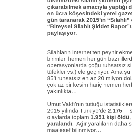
ülkemizdeki silahlı şiddetin (işl
çıkarabilmek amacıyla yaptığı de
en ücra köşesindeki yerel gazet
gün taranarak 2015’in “Silahlı”
“Bireysel Silahlı Şiddet Rapor
paylaşıyor
.
Silahların Internet’ten peynir ekm
birimleri hemen her gün bazı illerd
operasyonlarda çoğu ruhsatsız si
tüfekler vs.) ele geçiriyor. Ama ş
85’i ruhsatsız en az 20 milyon do
çok az bir kesim hariç hemen her
yakınlıkta…
Umut Vakfı’nın tuttuğu istatistikle
2015 yılında Türkiye’de
2.175 si
olaylarda toplam
1.951 kişi öldü
,
yaralandı
. Ağır yaralıların daha
maalesef bili