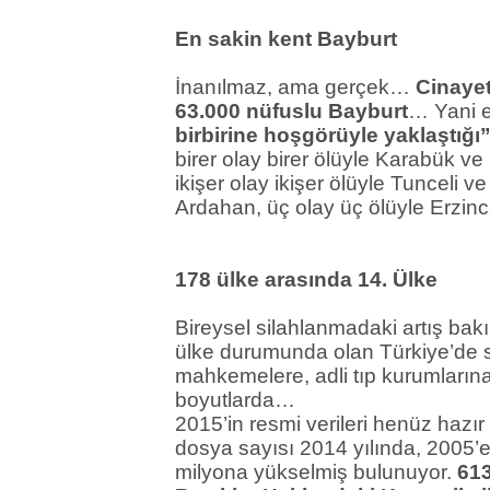
En sakin kent Bayburt
İnanılmaz, ama gerçek…
Cinayet
63.000 nüfuslu Bayburt
… Yani e
birbirine hoşgörüyle yaklaştığı
birer olay birer ölüyle Karabük ve Ça
ikişer olay ikişer ölüyle Tunceli 
Ardahan, üç olay üç ölüyle Erzinc
178 ülke arasında 14. Ülke
Bireysel silahlanmadaki artış ba
ülke durumunda olan Türkiye’de sil
mahkemelere, adli tıp kurumların
boyutlarda…
2015’in resmi verileri henüz hazır
dosya sayısı 2014 yılında, 2005’e
milyona yükselmiş bulunuyor.
613