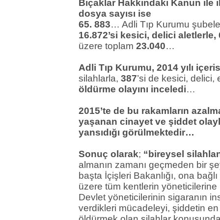
Bıçaklar Hakkındaki Kanun ile i
dosya sayısı ise
65. 883
… Adli Tıp Kurumu şubeler
16.872’si kesici, delici aletlerle,
üzere toplam
23.040
…
Adli Tıp Kurumu, 2014 yılı içeri
silahlarla,
387
’si de kesici, delici
öldürme olayını inceledi
…
2015’te de bu rakamların azalm
yaşanan cinayet ve şiddet olayl
yansıdığı görülmektedir…
Sonuç olarak
;
“bireysel silahl
almanın zamanı geçmeden bir şe
başta İçişleri Bakanlığı, ona ba
üzere tüm kentlerin yöneticilerine
Devlet yöneticilerinin sigaranın 
verdikleri mücadeleyi, şiddetin en 
öldürmek olan silahlar konusunda 