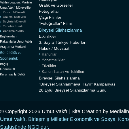
Vakfın Logosu: Martılar
Grafik ve Görseller
Umut Vakfı Mütevellileri
Fotoğraflar
Kurucu Mütevelli
Çizgi Filmler
Onursal Mütevelli
Seçilmiş Mütevelli
"Fotoğraflar" Filmi
Yönetim Kurulu
Bireysel Silahsızlanma
Danışma Kurulu
Etkinlikler
Başkan’dan
Rakamlarla Umut Vakfı
3. Sayfa Türkiye Haberleri
Araştırma Merkezi
Hukuk / Mevzuat
Gönüllülük ve
Kanunlar
Sponsorluk
Yönetmelikler
Bağış
Tüzükler
Gönüllü Ol
Kanun Tasarı ve Teklifleri
Kurumsal İş Birliği
Bireysel Silahsızlanma
"Bireysel Silahlanmaya Hayır" Kampanyası
28 Eylül Bireysel Silahsızlanma Günü
© Copyright 2026 Umut Vakfı | Site Creation by
Mediali
Umut Vakfı, Birleşmiş Milletler Ekonomik ve Sosyal Kon
Statüsünde NGO’dur.