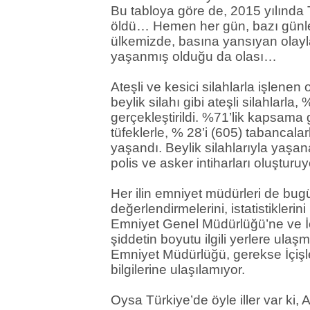
Bu tabloya göre de, 2015 yılında 
öldü… Hemen her gün, bazı günler
ülkemizde, basına yansıyan olayla
yaşanmış olduğu da olası…
Ateşli ve kesici silahlarla işlenen
beylik silahı gibi ateşli silahlarla, 
gerçekleştirildi. %71’lik kapsama g
tüfeklerle, % 28’i (605) tabancalarl
yaşandı. Beylik silahlarıyla yaş
polis ve asker intiharları oluştur
Her ilin emniyet müdürleri de bug
değerlendirmelerini, istatistiklerin
Emniyet Genel Müdürlüğü’ne ve İçiş
şiddetin boyutu ilgili yerlere ula
Emniyet Müdürlüğü, gerekse İçişler
bilgilerine ulaşılamıyor.
Oysa Türkiye’de öyle iller var ki