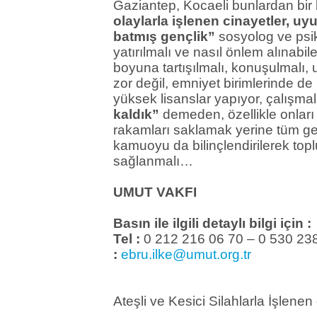
Gaziantep, Kocaeli bunlardan bir
olaylarla işlenen cinayetler, uy
batmış gençlik”
sosyolog ve psik
yatırılmalı ve nasıl önlem alınabil
boyuna tartışılmalı, konuşulmalı
zor değil, emniyet birimlerinde de
yüksek lisanslar yapıyor, çalışm
kaldık”
demeden, özellikle onları
rakamları saklamak yerine tüm ge
kamuoyu da bilinçlendirilerek top
sağlanmalı…
UMUT VAKFI
Basın ile ilgili detaylı bilgi için 
Tel :
0 212 216 06 70 – 0 
:
ebru.ilke@umut.org.tr
Ateşli ve Kesici Silahlarla İşlenen