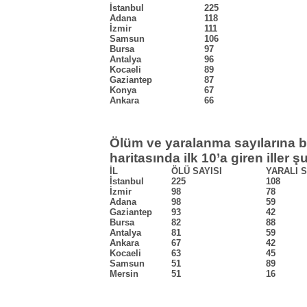
İstanbul
225
Adana
118
İzmir
111
Samsun
106
Bursa
97
Antalya
96
Kocaeli
89
Gaziantep
87
Konya
67
Ankara
66
Ölüm ve yaralanma sayılarına b
haritasında ilk 10’a giren iller ş
İL
ÖLÜ SAYISI
YARALI S
İstanbul
225
108
İzmir
98
78
Adana
98
59
Gaziantep
93
42
Bursa
82
88
Antalya
81
59
Ankara
67
42
Kocaeli
63
45
Samsun
51
89
Mersin
51
16