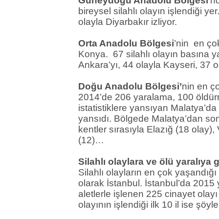
Güneydoğu Anadolu Bölgesi
’n
bireysel silahlı olayın işlendiği ye
olayla Diyarbakır izliyor.
Orta Anadolu Bölgesi
’nin en çok
Konya. 67 silahlı olayın basına ya
Ankara’yı, 44 olayla Kayseri, 37 o
Doğu Anadolu Bölgesi’
nin en ç
2014’de 206 yaralama, 100 öldürme
istatistiklere yansıyan Malatya’da
yansıdı. Bölgede Malatya’dan sonr
kentler sırasıyla Elazığ (18 olay)
(12)…
Silahlı olaylara ve ölü yaralıya g
Silahlı olayların en çok yaşandığı i
olarak İstanbul. İstanbul’da 2015 yı
aletlerle işlenen 225 cinayet olay
olayının işlendiği ilk 10 il ise şöyle