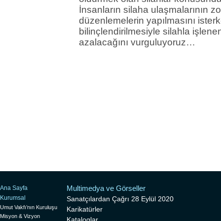
İnsanların silaha ulaşmalarının zor
düzenlemelerin yapılmasını isterk
bilinçlendirilmesiyle silahla işle
azalacağını vurguluyoruz…
Multimedya ve Görseller
Ana Sayfa
Kurumsal
Sanatçılardan Çağrı 28 Eylül 2020
Umut Vakfı’nın Kuruluşu
Karikatürler
Misyon & Vizyon
Kataloglar