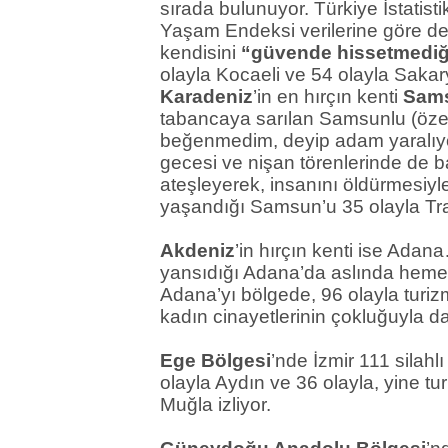
sırada bulunuyor. Türkiye İstatist
Yaşam Endeksi verilerine göre de,
kendisini
“güvende hissetmediğ
olayla Kocaeli ve 54 olayla Sakary
Karadeniz
’in en hırçın kenti
Sam
tabancaya sarılan Samsunlu (özellik
beğenmedim, deyip adam yaralıyo
gecesi ve nişan törenlerinde de ba
ateşleyerek, insanını öldürmesiyl
yaşandığı Samsun’u 35 olayla Tra
Akdeniz
’in hırçın kenti ise Adan
yansıdığı Adana’da aslında heme
Adana’yı bölgede, 96 olayla turiz
kadın cinayetlerinin çokluğuyla da
Ege Bölgesi
’nde İzmir 111 silahlı
olayla Aydın ve 36 olayla, yine tu
Muğla izliyor.