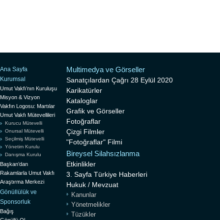
Multimedya ve Görseller
Ana Sayfa
Kurumsal
Sanatçılardan Çağrı 28 Eylül 2020
Umut Vakfı’nın Kuruluşu
Karikatürler
Misyon & Vizyon
Kataloglar
Vakfın Logosu: Martılar
Grafik ve Görseller
Umut Vakfı Mütevellileri
Fotoğraflar
Kurucu Mütevelli
Çizgi Filmler
Onursal Mütevelli
Seçilmiş Mütevelli
"Fotoğraflar" Filmi
Yönetim Kurulu
Bireysel Silahsızlanma
Danışma Kurulu
Etkinlikler
Başkan’dan
Rakamlarla Umut Vakfı
3. Sayfa Türkiye Haberleri
Araştırma Merkezi
Hukuk / Mevzuat
Gönüllülük ve
Kanunlar
Sponsorluk
Yönetmelikler
Bağış
Tüzükler