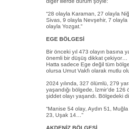
diğer illerde durum şöyle:
“28 olayla Karaman, 27 olayla Niğ
Sivas, 9 olayla Nevşehir, 7 olayla 
olayla Yozgat.”
EGE BÖLGESİ
Bir önceki yıl 473 olayın basına y
önemli bir düşüş dikkat çekiyor
Hatta sadece Ege değil tüm bölge
olursa Umut Vakfı olarak mutlu o
2024 yılında, 327 ölümlü, 279 yar
yaşandığı bölgede, İzmir’de 126 ö
şiddet olayı yaşandı. Bölgedeki di
“Manise 54 olay, Aydın 51, Muğla 
23, Uşak 14…”
AKDENİZ BÖLGESİ