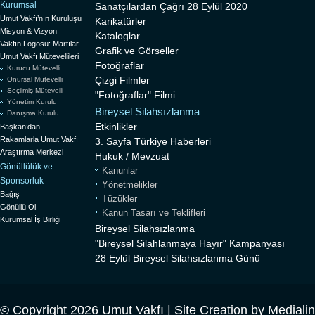
Kurumsal
Sanatçılardan Çağrı 28 Eylül 2020
Umut Vakfı’nın Kuruluşu
Karikatürler
Misyon & Vizyon
Kataloglar
Vakfın Logosu: Martılar
Grafik ve Görseller
Umut Vakfı Mütevellileri
Fotoğraflar
Kurucu Mütevelli
Çizgi Filmler
Onursal Mütevelli
Seçilmiş Mütevelli
"Fotoğraflar" Filmi
Yönetim Kurulu
Bireysel Silahsızlanma
Danışma Kurulu
Etkinlikler
Başkan’dan
Rakamlarla Umut Vakfı
3. Sayfa Türkiye Haberleri
Araştırma Merkezi
Hukuk / Mevzuat
Gönüllülük ve
Kanunlar
Sponsorluk
Yönetmelikler
Bağış
Tüzükler
Gönüllü Ol
Kanun Tasarı ve Teklifleri
Kurumsal İş Birliği
Bireysel Silahsızlanma
"Bireysel Silahlanmaya Hayır" Kampanyası
28 Eylül Bireysel Silahsızlanma Günü
© Copyright 2026 Umut Vakfı | Site Creation by
Mediali