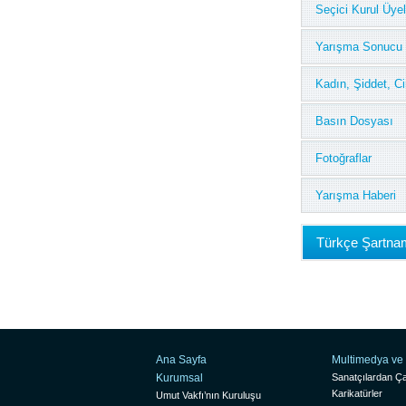
Seçici Kurul Üyel
Yarışma Sonucu
Kadın, Şiddet, C
Basın Dosyası
Fotoğraflar
Yarışma Haberi
Türkçe Şartna
Ana Sayfa
Multimedya ve 
Kurumsal
Sanatçılardan Ça
Karikatürler
Umut Vakfı’nın Kuruluşu