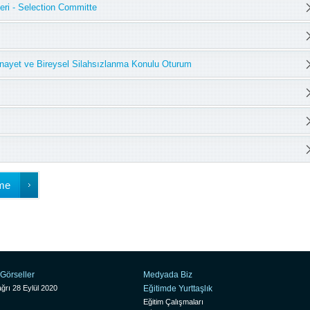
eri - Selection Committe
inayet ve Bireysel Silahsızlanma Konulu Oturum
me
Görseller
Medyada Biz
ğrı 28 Eylül 2020
Eğitimde Yurttaşlık
Eğitim Çalışmaları