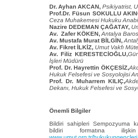
Dr. Ayhan AKCAN,
Psikiyatrist,
Prof.Dr. Füsun SOKULLU AKIN
Ceza Muhakemesi Hukuku Anabil
Nazire DEDEMAN ÇAĞATAY,
Um
Av. Zafer KÖKEN,
Antalya 
Av. Mustafa Murat BİLGİN,
Antal
Av. Fikret İLKİZ,
Umut Vakfı Mütev
Av. Filiz KERESTECİOĞLU,
Gün
İşleri Müdürü
Prof. Dr. Hayrettin ÖKÇESİZ,
Akd
Hukuk Felsefesi ve Sosyolojisi An
Prof. Dr. Muharrem KILIÇ,
Akde
Dekanı, Hukuk Felsefesi ve Sosyo
Önemli Bilgiler
Bildiri sahipleri Sempozyuma ka
bildiri formatına ili
www.umut.org.tr/hukukungencleri