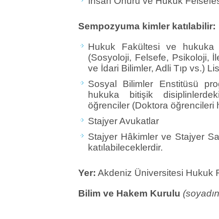
İnsan Onuru ve Hukuk Felsefes
Sempozyuma kimler katılabilir:
Hukuk Fakültesi ve hukuka bi
(Sosyoloji, Felsefe, Psikoloji, İ
ve İdari Bilimler, Adli Tıp vs.) L
Sosyal Bilimler Enstitüsü p
hukuka bitişik disiplinlerdek
öğrenciler (Doktora öğrencileri 
Stajyer Avukatlar
Stajyer Hâkimler ve Stajyer Savcı
katılabileceklerdir.
Yer:
Akdeniz Üniversitesi Hukuk 
Bilim ve Hakem Kurulu
(soyadına