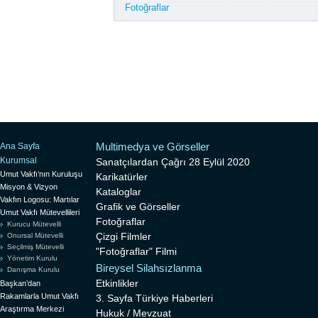
Fotoğraflar
Multimedya ve Görseller
Ana Sayfa
Kurumsal
Sanatçılardan Çağrı 28 Eylül 2020
Umut Vakfı’nın Kuruluşu
Karikatürler
Misyon & Vizyon
Kataloglar
Vakfın Logosu: Martılar
Grafik ve Görseller
Umut Vakfı Mütevellileri
Fotoğraflar
Kurucu Mütevelli
Çizgi Filmler
Onursal Mütevelli
Seçilmiş Mütevelli
"Fotoğraflar" Filmi
Yönetim Kurulu
Bireysel Silahsızlanma
Danışma Kurulu
Etkinlikler
Başkan’dan
Rakamlarla Umut Vakfı
3. Sayfa Türkiye Haberleri
Araştırma Merkezi
Hukuk / Mevzuat