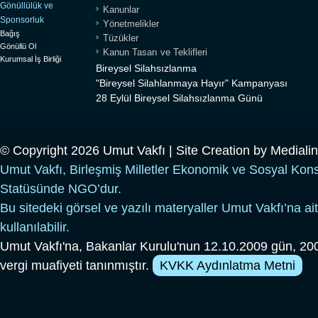
Gönüllülük ve
Kanunlar
Sponsorluk
Yönetmelikler
Bağış
Tüzükler
Gönüllü Ol
Kanun Tasarı ve Teklifleri
Kurumsal İş Birliği
Bireysel Silahsızlanma
"Bireysel Silahlanmaya Hayır" Kampanyası
28 Eylül Bireysel Silahsızlanma Günü
© Copyright 2026 Umut Vakfı | Site Creation by
Mediali
Umut Vakfı, Birleşmiş Milletler Ekonomik ve Sosyal Kon
Statüsünde NGO’dur.
Bu sitedeki görsel ve yazılı materyaller Umut Vakfı’na ait
kullanılabilir.
Umut Vakfı'na, Bakanlar Kurulu'nun 12.10.2009 gün, 200
vergi muafiyeti tanınmıştır.
KVKK Aydınlatma Metni