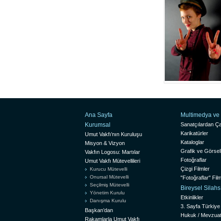
Ana Sayfa
Multimedya ve 
Kurumsal
Sanatçılardan Ça
Karikatürler
Umut Vakfı’nın Kuruluşu
Kataloglar
Misyon & Vizyon
Grafik ve Görsel
Vakfın Logosu: Martılar
Fotoğraflar
Umut Vakfı Mütevellileri
Çizgi Filmler
Kurucu Mütevelli
Onursal Mütevelli
"Fotoğraflar" Film
Seçilmiş Mütevelli
Bireysel Silah
Yönetim Kurulu
Etkinlikler
Danışma Kurulu
3. Sayfa Türkiye
Başkan’dan
Hukuk / Mevzua
Rakamlarla Umut Vakfı