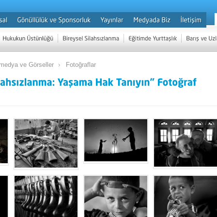
imedya ve Görseller
Fotoğraflar