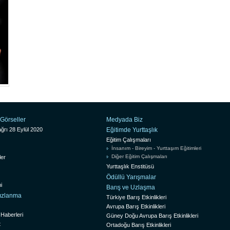
Görseller
Medyada Biz
ğrı 28 Eylül 2020
Eğitimde Yurttaşlık
Eğitim Çalışmaları
İnsanım - Bireyim - Yurttaşım Eğitimleri
Diğer Eğitim Çalışmaları
ler
Yurttaşlık Enstitüsü
Ödüllü Yarışmalar
i
Barış ve Uzlaşma
sızlanma
Türkiye Barış Etkinlikleri
Avrupa Barış Etkinlikleri
 Haberleri
Güney Doğu Avrupa Barış Etkinlikleri
t
Ortadoğu Barış Etkinlikleri