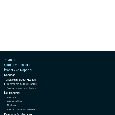
Yayınlar
Ödüller ve Plaketler
İstatistik ve Raporlar
Raporlar
Türkiye’nin Şiddet Haritası
Türkiye’nin Şiddet Haritası
Kadın Cinayetleri Haritası
İlgili Kanunlar
Kanunlar
Yönetmelikler
Tüzükler
Kanun Tasarı ve Teklifleri
Kamuoyu Açıklamaları