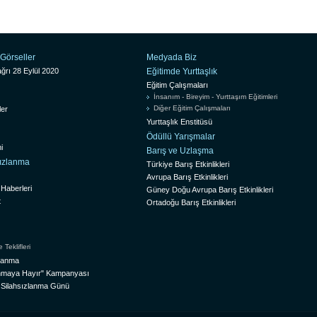
Görseller
Medyada Biz
ğrı 28 Eylül 2020
Eğitimde Yurttaşlık
Eğitim Çalışmaları
İnsanım - Bireyim - Yurttaşım Eğitimleri
Diğer Eğitim Çalışmaları
ler
Yurttaşlık Enstitüsü
Ödüllü Yarışmalar
i
Barış ve Uzlaşma
sızlanma
Türkiye Barış Etkinlikleri
Avrupa Barış Etkinlikleri
 Haberleri
Güney Doğu Avrupa Barış Etkinlikleri
t
Ortadoğu Barış Etkinlikleri
Teklifleri
zlanma
lanmaya Hayır" Kampanyası
l Silahsızlanma Günü