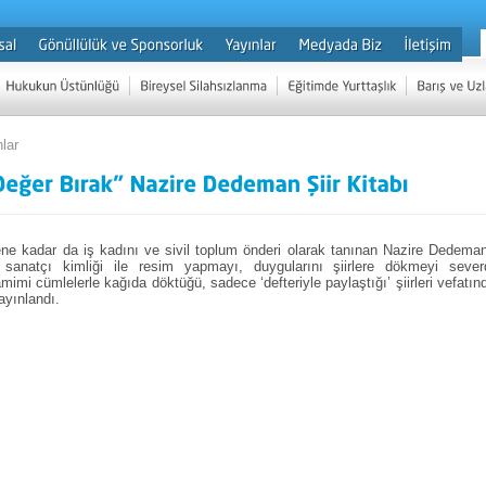
lar
e kadar da iş kadını ve sivil toplum önderi olarak tanınan Nazire Dedema
anatçı kimliği ile resim yapmayı, duygularını şiirlere dökmeyi severd
mimi cümlelerle kağıda döktüğü, sadece ‘defteriyle paylaştığı’ şiirleri vefatın
yayınlandı.