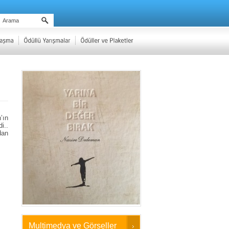
n
’ın
i..
dan
Multimedya ve Görseller