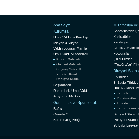
Ana Sayfa
Multimedya ve 
Kurumsal
Sanatçılardan Ça
Karikatürler
Umut Vakfı’nın Kuruluşu
Kataloglar
Misyon & Vizyon
Grafik ve Görsel
Vakfın Logosu: Martılar
Fotoğraflar
Umut Vakfı Mütevellileri
Çizgi Filmler
Kurucu Mütevelli
Onursal Mütevelli
"Fotoğraflar" Film
Seçilmiş Mütevelli
Bireysel Silah
Yönetim Kurulu
Etkinlikler
Danışma Kurulu
3. Sayfa Türkiye
Başkan’dan
Hukuk / Mevzua
Rakamlarla Umut Vakfı
Kanunlar
Araştırma Merkezi
Yönetmelikler
Gönüllülük ve Sponsorluk
Tüzükler
Kanun Tasarı ve 
Bağış
Gönüllü Ol
Bireysel Silahsı
Kurumsal İş Birliği
"Bireysel Silah
28 Eylül Bireyse