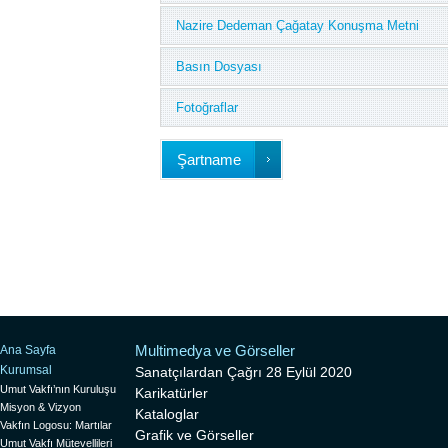
Nazire Dedeman Çağatay Konuşma Metni
Basın Dosyası
Fotoğraflar
Şartname
Multimedya ve Görseller
Ana Sayfa
Kurumsal
Sanatçılardan Çağrı 28 Eylül 2020
Umut Vakfı’nın Kuruluşu
Karikatürler
Misyon & Vizyon
Kataloglar
Vakfın Logosu: Martılar
Grafik ve Görseller
Umut Vakfı Mütevellileri