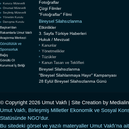
Fotoğraflar
Kurucu Mütevelli
Çizgi Filmler
Onursal Mütevelli
Seçilmiş Mütevelli
"Fotoğraflar" Filmi
Yönetim Kurulu
Bireysel Silahsızlanma
Danışma Kurulu
Etkinlikler
Başkan’dan
Rakamlarla Umut Vakfı
3. Sayfa Türkiye Haberleri
Araştırma Merkezi
Hukuk / Mevzuat
Gönüllülük ve
Kanunlar
Sponsorluk
Yönetmelikler
Bağış
Tüzükler
Gönüllü Ol
Kanun Tasarı ve Teklifleri
Kurumsal İş Birliği
Bireysel Silahsızlanma
"Bireysel Silahlanmaya Hayır" Kampanyası
28 Eylül Bireysel Silahsızlanma Günü
© Copyright 2026 Umut Vakfı | Site Creation by
Mediali
Umut Vakfı, Birleşmiş Milletler Ekonomik ve Sosyal Kon
Statüsünde NGO’dur.
Bu sitedeki görsel ve yazılı materyaller Umut Vakfı’na ait