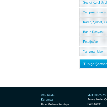
Seçici Kurul Üyel
Yarışma Sonucu
Kadın, Şiddet, C
Basın Dosyası
Fotoğraflar
Yarışma Haberi
Türkçe Şartna
Ana Sayfa
Multimedya ve 
Kurumsal
Sanatçılardan Ça
Karikatürler
Umut Vakfı’nın Kuruluşu