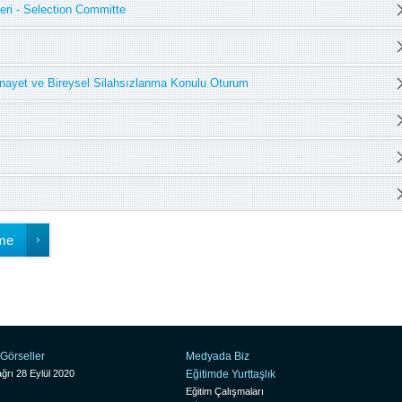
eri - Selection Committe
inayet ve Bireysel Silahsızlanma Konulu Oturum
me
Görseller
Medyada Biz
ğrı 28 Eylül 2020
Eğitimde Yurttaşlık
Eğitim Çalışmaları