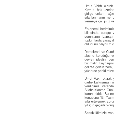
Umut Vakfı olarak 
Kırmızı halı üzerine
gidişe onların ağz
silahlanmanın ne de
vermeye çalışırız ve
En önemli hedefimiz
bilincinde, barışçı
sorunlarını barış
toplumlarda yaşayab
olduğunu biliyoruz v
Demokrasi ve Cumhuri
aksine koruduğu ve
devleti idealini b
biçimidir. Kaynağı
gelirse gelsin zora
yüzlerce şehidimize
Umut Vakfı olarak y
darbe kalkışmasının
verdiğimiz vatanda
Silahsızlanma Günü
kararı aldık. Bu ne
konusunu “El Yazma
yıla ertelemek zoru
yıl için geçerli old
Sessizliğimizle yaş