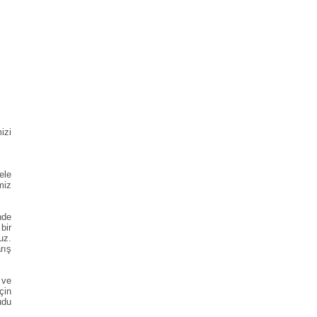
izi
ele
miz
nde
bir
uz.
rış
 ve
çin
udu