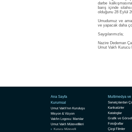
darbe kalkışmasına
barış içinde silah
olduğunu 28 Eylül 2
Umudumuz ve amacım
ve yapacak daha ço
Saygılarımızla;
Nazire Dedeman Ça
Umut Vakfı Kurucu
Ana Sayfa
Multimedya ve 
Kurumsal
Sanatçılardan Ça
Karikatürler
Umut Vakfı’nın Kuruluşu
Kataloglar
Misyon & Vizyon
Grafik ve Görsel
Vakfın Logosu: Martılar
Fotoğraflar
Umut Vakfı Mütevellileri
Çizgi Filmler
Kurucu Mütevelli