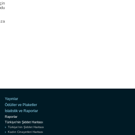
çin
udu
ıza
Yayınlar
Ödüller ve Plaketler
İstatistik ve Raporlar
Raporlar
Türkiye’nin Şiddet Haritası
Türkiye’nin Şiddet Haritası
Kadın Cinayetleri Haritası