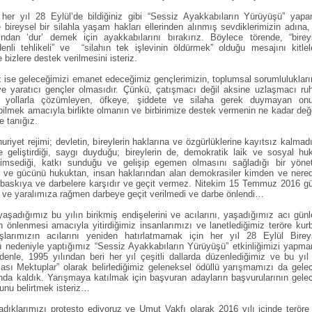
her yıl 28 Eylül’de bildiğiniz gibi “Sessiz Ayakkabıların Yürüyüşü” yapar
 bireysel bir silahla yaşam hakları ellerinden alınmış sevdiklerimizin adına,
ından ‘dur’ demek için ayakkabılarını bırakırız. Böylece törende, “birey
nli tehlikeli” ve “silahın tek işlevinin öldürmek” olduğu mesajını kitlel
 bizlere destek verilmesini isteriz.
 ise geleceğimizi emanet edeceğimiz gençlerimizin, toplumsal sorumlulukları
 ve yaratıcı gençler olmasıdır. Çünkü, çatışmacı değil aksine uzlaşmacı ruh
çıl yollarla çözümleyen, öfkeye, şiddete ve silaha gerek duymayan onu
ilmek amacıyla birlikte olmanın ve birbirimize destek vermenin ne kadar değe
e tanığız.
yet rejimi; devletin, bireylerin haklarına ve özgürlüklerine kayıtsız kalmadı
 geliştirdiği, saygı duyduğu; bireylerin de, demokratik laik ve sosyal hu
enimsediği, katkı sunduğu ve gelişip egemen olmasını sağladığı bir yöne
nı ve gücünü hukuktan, insan haklarından alan demokrasiler kimden ve nere
, baskıya ve darbelere karşıdır ve geçit vermez. Nitekim 15 Temmuz 2016 g
 ve yaralımıza rağmen darbeye geçit verilmedi ve darbe önlendi…
aşadığımız bu yılın birikmiş endişelerini ve acılarını, yaşadığımız acı günle
 önlenmesi amacıyla yitirdiğimiz insanlarımızı ve lanetlediğimiz teröre kur
şlarımızın acılarını yeniden hatırlatmamak için her yıl 28 Eylül Birey
 nedeniyle yaptığımız “Sessiz Ayakkabıların Yürüyüşü” etkinliğimizi yapm
denle, 1995 yılından beri her yıl çeşitli dallarda düzenlediğimiz ve bu yıl
sı Mektuplar” olarak belirlediğimiz geleneksel ödüllü yarışmamızı da gele
nda kaldık. Yarışmaya katılmak için başvuran adayların başvurularının gele
uğunu belirtmek isteriz…
adıklarımızı protesto ediyoruz ve Umut Vakfı olarak 2016 yılı içinde teröre