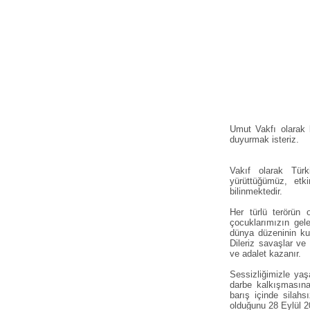
Umut Vakfı olarak 
duyurmak isteriz.
Vakıf olarak Tür
yürüttüğümüz, etki
bilinmektedir.
Her türlü terörün 
çocuklarımızın ge
dünya düzeninin kur
Dileriz savaşlar ve
ve adalet kazanır.
Sessizliğimizle yaş
darbe kalkışmasına
barış içinde silah
olduğunu 28 Eylül 2