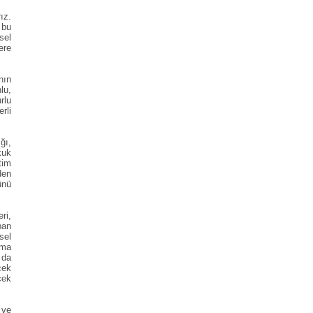
ız.
 bu
sel
ere
nın
lu,
rlu
rli
ğı,
kuk
tim
den
ünü
ri,
ban
sel
ama
 da
cek
cek
 ve