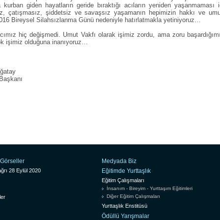
 kurban giden hayatların geride bıraktığı acıların yeniden yaşanmaması i
sız, çatışmasız, şiddetsiz ve savaşsız yaşamanın hepimizin hakkı ve um
016 Bireysel Silahsızlanma Günü nedeniyle hatırlatmakla yetiniyoruz…
ız hiç değişmedi. Umut Vakfı olarak işimiz zordu, ama zoru başardığım
k işimiz olduğuna inanıyoruz…
ğatay
 Başkanı
Görseller
Medyada Biz
ğrı 28 Eylül 2020
Eğitimde Yurttaşlık
Eğitim Çalışmaları
İnsanım - Bireyim - Yurttaşım Eğitimleri
Diğer Eğitim Çalışmaları
ler
Yurttaşlık Enstitüsü
Ödüllü Yarışmalar