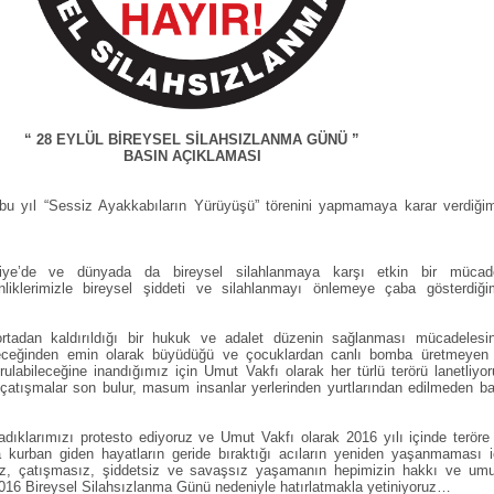
“ 28 EYLÜL BİREYSEL SİLAHSIZLANMA GÜNÜ ”
BASIN AÇIKLAMASI
bu yıl “Sessiz Ayakkabıların Yürüyüşü” törenini yapmamaya karar verdiğim
kiye’de ve dünyada da bireysel silahlanmaya karşı etkin bir mücad
nliklerimizle bireysel şiddeti ve silahlanmayı önlemeye çaba gösterdiği
ortadan kaldırıldığı bir hukuk ve adalet düzenin sağlanması mücadelesi
leceğinden emin olarak büyüdüğü ve çocuklardan canlı bomba üretmeyen 
ulabileceğine inandığımız için Umut Vakfı olarak her türlü terörü lanetliyor
 çatışmalar son bulur, masum insanlar yerlerinden yurtlarından edilmeden ba
adıklarımızı protesto ediyoruz ve Umut Vakfı olarak 2016 yılı içinde teröre
 kurban giden hayatların geride bıraktığı acıların yeniden yaşanmaması i
sız, çatışmasız, şiddetsiz ve savaşsız yaşamanın hepimizin hakkı ve um
016 Bireysel Silahsızlanma Günü nedeniyle hatırlatmakla yetiniyoruz…