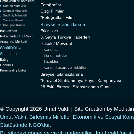
Umut Vakfı Mütevellileri
Fotoğraflar
Kurucu Mütevelli
Çizgi Filmler
Onursal Mütevelli
Seçilmiş Mütevelli
"Fotoğraflar" Filmi
Yönetim Kurulu
Bireysel Silahsızlanma
Danışma Kurulu
Etkinlikler
Başkan’dan
Rakamlarla Umut Vakfı
3. Sayfa Türkiye Haberleri
Araştırma Merkezi
Hukuk / Mevzuat
Gönüllülük ve
Kanunlar
Sponsorluk
Yönetmelikler
Bağış
Tüzükler
Gönüllü Ol
Kanun Tasarı ve Teklifleri
Kurumsal İş Birliği
Bireysel Silahsızlanma
"Bireysel Silahlanmaya Hayır" Kampanyası
28 Eylül Bireysel Silahsızlanma Günü
© Copyright 2026 Umut Vakfı | Site Creation by
Mediali
Umut Vakfı, Birleşmiş Milletler Ekonomik ve Sosyal Kon
Statüsünde NGO’dur.
Bu sitedeki görsel ve yazılı materyaller Umut Vakfı’na ait