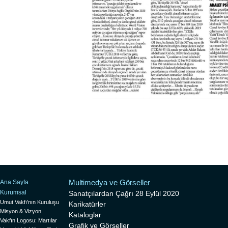
Multimedya ve Görseller
Ana Sayfa
Kurumsal
Sanatçılardan Çağrı 28 Eylül 2020
Umut Vakfı’nın Kuruluşu
Karikatürler
Misyon & Vizyon
Kataloglar
Vakfın Logosu: Martılar
Grafik ve Görseller