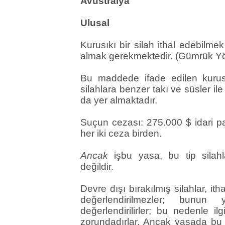
Avustralya
Ulusal
Kurusıkı bir silah ithal edebilmek 
almak gerekmektedir. (Gümrük Yö
Bu maddede ifade edilen kurusık
silahlara benzer takı ve süsler il
da yer almaktadır.
Suçun cezası: 275.000 $ idari p
her iki ceza birden.
Ancak
işbu yasa, bu tip silahl
değildir.
Devre dışı bırakılmış silahlar, ith
değerlendirilmezler; bunun 
değerlendirilirler; bu nedenle il
zorundadırlar. Ancak yasada bu tip