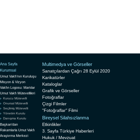
Multimedya ve Görseller
Ana Sayfa
Kurumsal
Sanatçılardan Çağrı 28 Eylül 2020
Umut Vakfı’nın Kuruluşu
Karikatürler
Misyon & Vizyon
Kataloglar
Vakfın Logosu: Martılar
Grafik ve Görseller
Umut Vakfı Mütevellileri
Fotoğraflar
Kurucu Mütevelli
Çizgi Filmler
Onursal Mütevelli
Seçilmiş Mütevelli
"Fotoğraflar" Filmi
Yönetim Kurulu
Bireysel Silahsızlanma
Danışma Kurulu
Etkinlikler
Başkan’dan
Rakamlarla Umut Vakfı
3. Sayfa Türkiye Haberleri
Araştırma Merkezi
Hukuk / Mevzuat