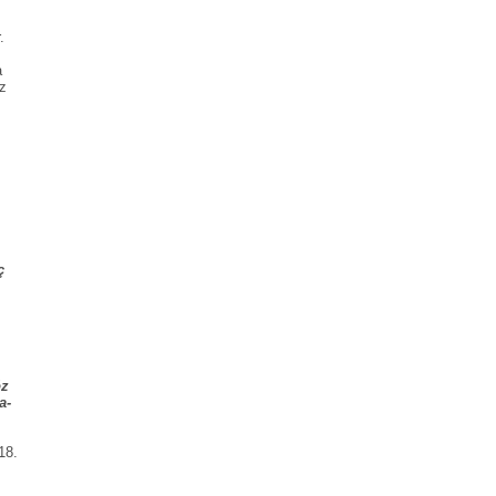
.
a
uz
ç
öz
a-
18.