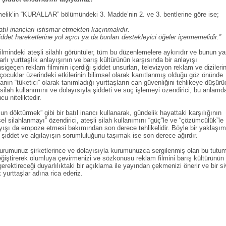
elik’in “KURALLAR” bölümündeki 3. Madde’nin 2. ve 3. bentlerine göre ise;
tıl inançları istismar etmekten kaçınmalıdır.
ddet hareketlerine yol açıcı ya da bunları destekleyici öğeler içermemelidir.”
mindeki ateşli silahlı görüntüler, tüm bu düzenlemelere aykırıdır ve bunun ya
rlı yurttaşlık anlayışının ve barış kültürünün karşısında bir anlayışı
sigeçen reklam filminin içerdiği şiddet unsurları, televizyon reklam ve dizilerin
 çocuklar üzerindeki etkilerinin bilimsel olarak kanıtlanmış olduğu göz önünde
nın “tüketici” olarak tanımladığı yurttaşların can güvenliğini tehlikeye düşürü
 silah kullanımını ve dolayısıyla şiddeti ve suç işlemeyi özendirici, bu anlamd
u niteliktedir.
 döktürmek” gibi bir batıl inancı kullanarak, gündelik hayattaki karşılığının
el silahlanmayı” özendirici, ateşli silah kullanımını “güç”le ve “çözümcülük”le
ayışı da empoze etmesi bakımından son derece tehlikelidir. Böyle bir yaklaşım
 şiddet ve algılayışın sorumluluğunu taşımak ise son derece ağırdır.
kurumunuz şirketlerince ve dolayısıyla kurumunuzca sergilenmiş olan bu tutu
iştirerek olumluya çevirmenizi ve sözkonusu reklam filmini barış kültürünün
 gerektireceği duyarlılıktaki bir açıklama ile yayından çekmenizi önerir ve bir si
 yurttaşlar adına rica ederiz.