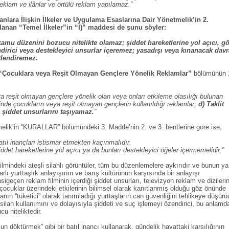
reklam ve ilânlar ve örtülü reklam yapılamaz.”
anlara İlişkin İlkeler ve Uygulama Esaslarına Dair Yönetmelik’in 2.
anan “Temel İlkeler”in “İ)” maddesi de şunu söyler:
 kamu düzenini bozucu nitelikte olamaz; şiddet hareketlerine yol açıcı, g
irici veya destekleyici unsurlar içeremez; yasadışı veya kınanacak davr
etlendiremez.
“Çocuklara veya Reşit Olmayan Gençlere Yönelik Reklamlar”
bölümünün 
a reşit olmayan gençlere yönelik olan veya onları etkileme olasılığı bulunan
çinde çocukların veya reşit olmayan gençlerin kullanıldığı reklamlar;
d) Taklit
 şiddet unsurlarını taşıyamaz.
”
elik’in “KURALLAR” bölümündeki 3. Madde’nin 2. ve 3. bentlerine göre ise;
tıl inançları istismar etmekten kaçınmalıdır.
ddet hareketlerine yol açıcı ya da bunları destekleyici öğeler içermemelidir.”
mindeki ateşli silahlı görüntüler, tüm bu düzenlemelere aykırıdır ve bunun ya
rlı yurttaşlık anlayışının ve barış kültürünün karşısında bir anlayışı
sigeçen reklam filminin içerdiği şiddet unsurları, televizyon reklam ve dizilerin
 çocuklar üzerindeki etkilerinin bilimsel olarak kanıtlanmış olduğu göz önünde
nın “tüketici” olarak tanımladığı yurttaşların can güvenliğini tehlikeye düşürü
 silah kullanımını ve dolayısıyla şiddeti ve suç işlemeyi özendirici, bu anlamd
u niteliktedir.
 döktürmek” gibi bir batıl inancı kullanarak, gündelik hayattaki karşılığının