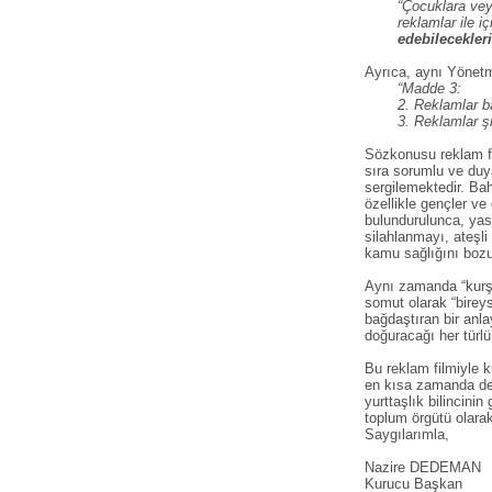
“Çocuklara vey
reklamlar ile i
edebilecekleri
Ayrıca, aynı Yönetm
“Madde 3:
2. Reklamlar ba
3. Reklamlar şi
Sözkonusu reklam fil
sıra sorumlu ve duya
sergilemektedir. Bah
özellikle gençler ve
bulundurulunca, yasa
silahlanmayı, ateşli
kamu sağlığını bozuc
Aynı zamanda “kurşun
somut olarak “bireys
bağdaştıran bir anl
doğuracağı her türlü
Bu reklam filmiyle 
en kısa zamanda değ
yurttaşlık bilincinin
toplum örgütü olarak
Saygılarımla,
Nazire DEDEMAN
Kurucu Başkan