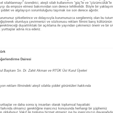
el silahlanmayı” özendirici, ateşli silah kullanımını “güç”le ve “çözümcülük”le
ayışı da empoze etmesi bakımından son derece tehlikelidir. Böyle bir yaklaşım
 şiddet ve algılayışın sorumluluğunu taşımak ise son derece ağırdır.
kurumunuz şirketlerince ve dolayısıyla kurumunuzca sergilenmiş olan bu tutu
iştirerek olumluya çevirmenizi ve sözkonusu reklam filmini barış kültürünün
 gerektireceği duyarlılıktaki bir açıklama ile yayından çekmenizi önerir ve bir si
 yurttaşlar adına rica ederiz.
türk
ğerlendirme Dairesi
ul Başkanı Sn. Dr. Zahit Akman ve RTÜK Üst Kurul Üyeleri
yon reklam filmindeki ateşli silahla şiddet görüntüleri hakkında
rttaşlar ve daha sonra iş insanları olarak toplumsal hayattaki
 farkında olmamız gerektiğine inancınız konusunda herhangi bir şüphemiz
uş olduğunuz Vakıf ile topluma hizmet etmeniz ise bu inancımızın dayanağıdır