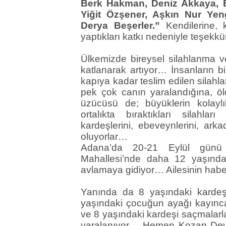
Berk Hakman, Deniz Akkaya, 
Yiğit Özşener, Aşkın Nur Yen
Derya Beşerler.”
Kendilerine
yaptıkları katkı nedeniyle teşekk
Ülkemizde bireysel silahlanma ve 
katlanarak artıyor… İnsanların bir
kapıya kadar teslim edilen sila
pek çok canın yaralandığına, ö
üzücüsü de; büyüklerin kolaylı
ortalıkta bıraktıkları silahla
kardeşlerini, ebeveynlerini, ark
oluyorlar…
Adana’da 20-21 Eylül günü 
Mahallesi’nde daha 12 yaşında
avlamaya gidiyor… Ailesinin ha
Yanında da 8 yaşındaki karde
yaşındaki çocuğun ayağı kayınc
ve 8 yaşındaki kardeşi saçmalar
yaralanıyor… Hemen Kozan Devle