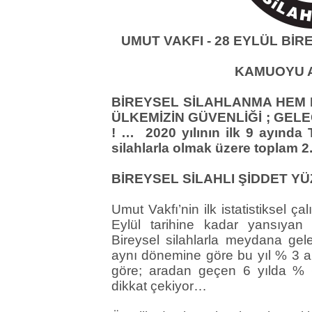
UMUT VAKFI - 28 EYLÜL Bİ
KAMUOYU 
BİREYSEL SİLAHLANMA HEM K
ÜLKEMİZİN GÜVENLİĞİ ; GELE
! …
2020 yılının ilk 9 ayında 
silahlarla olmak üzere toplam 2
BİREYSEL SİLAHLI ŞİDDET YÜZ
Umut Vakfı’nin ilk istatistiksel ç
Eylül tarihine kadar yansıyan
Bireysel silahlarla meydana gele
aynı dönemine göre bu yıl % 3 ar
göre; aradan geçen 6 yılda % 66 
dikkat çekiyor…