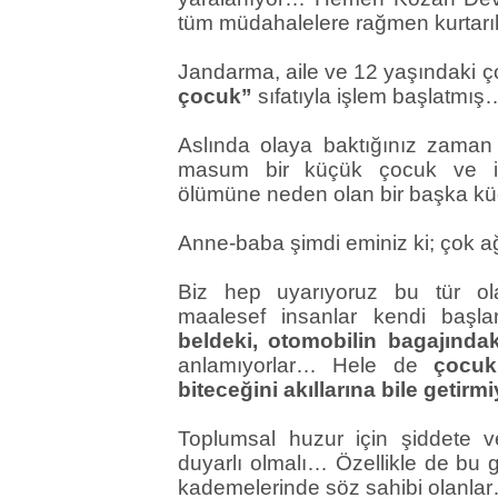
tüm müdahalelere rağmen kurtar
Jandarma, aile ve 12 yaşındaki 
çocuk”
sıfatıyla işlem başlatmış
Aslında olaya baktığınız zama
masum bir küçük çocuk ve is
ölümüne neden olan bir başka 
Anne-baba şimdi eminiz ki; çok a
Biz hep uyarıyoruz bu tür ol
maalesef insanlar kendi başl
beldeki, otomobilin bagajındak
anlamıyorlar… Hele de
çocuk
biteceğini akıllarına bile getirm
Toplumsal huzur için şiddete 
duyarlı olmalı… Özellikle de bu 
kademelerinde söz sahibi olanla