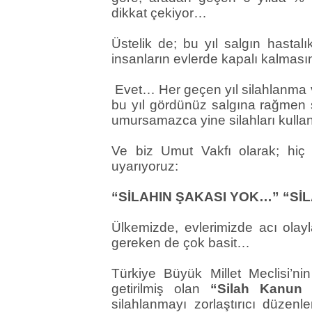
dikkat çekiyor…
Üstelik de; bu yıl salgın hasta
insanların evlerde kapalı kalma
Evet… Her geçen yıl silahlanma v
bu yıl gördünüz salgına rağmen 
umursamazca yine silahları kullan
Ve biz Umut Vakfı olarak; hiç
uyarıyoruz:
“SİLAHIN ŞAKASI YOK…” “S
Ülkemizde, evlerimizde acı olay
gereken de çok basit…
Türkiye Büyük Millet Meclisi’ni
getirilmiş olan
“Silah Kanun T
silahlanmayı zorlaştırıcı düzenle