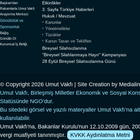
Etkinlikler
Başkan’dan
Rakamlarla Umut Vakfı
3. Sayfa Türkiye Haberleri
Araştırma Merkezi
Hukuk / Mevzuat
Gönüllülük ve
Kanunlar
Sponsorluk
Yönetmelikler
Bağış
Tüzükler
Gönüllü Ol
Kanun Tasarı ve Teklifleri
Kurumsal İş Birliği
Bireysel Silahsızlanma
"Bireysel Silahlanmaya Hayır" Kampanyası
28 Eylül Bireysel Silahsızlanma Günü
© Copyright 2026 Umut Vakfı | Site Creation by
Mediali
Umut Vakfı, Birleşmiş Milletler Ekonomik ve Sosyal Kon
Statüsünde NGO’dur.
Bu sitedeki görsel ve yazılı materyaller Umut Vakfı’na ait
kullanılabilir.
Umut Vakfı'na, Bakanlar Kurulu'nun 12.10.2009 gün, 200
vergi muafiyeti tanınmıştır.
KVKK Aydınlatma Metni