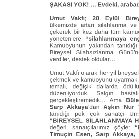
ŞAKASI YOK! … Evdeki, arabada
Umut Vakfı
;
28 Eylül Bire
ülkemizde artan silahlanma ve 
çekerek bir kez daha tüm kam
yönetenlere
“silahlanmaya en
Kamuoyunun yakından tanıdığı
Bireysel Silahsızlanma Günü’n
verdiler, destek oldular…
Umut Vakfı olarak her yıl bireysel
çekmek ve kamuoyunu uyarmak
temalı, değişik dallarda ödüllü
düzenliyorduk. Salgın hasta
gerçekleştiremedik… Ama
Büle
Sarp Akkaya
’dan
Aşkın Nur 
tanıdığı pek çok sanatçı Umu
“BİREYSEL SİLAHLANMAYA H
değerli sanatçılarımız şöyle:
“
Timuçin Esen, Sarp Akkaya, 