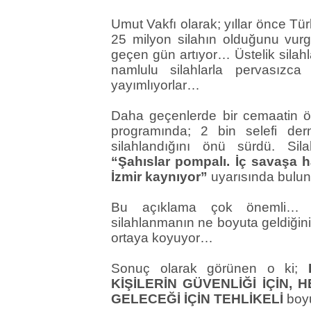
Umut Vakfı olarak; yıllar önce Tü
25 milyon silahın olduğunu vur
geçen gün artıyor… Üstelik silahl
namlulu silahlarla pervasızc
yayımlıyorlar…
Daha geçenlerde bir cemaatin ön
programında; 2 bin selefi de
silahlandığını önü sürdü. Si
“Şahıslar pompalı. İç savaşa ha
İzmir kaynıyor”
uyarısında bul
Bu açıklama çok önemli… Tü
silahlanmanın ne boyuta geldiğini
ortaya koyuyor…
Sonuç olarak görünen o ki;
KİŞİLERİN GÜVENLİĞİ İÇİN, 
GELECEĞİ İÇİN TEHLİKELİ
boyu