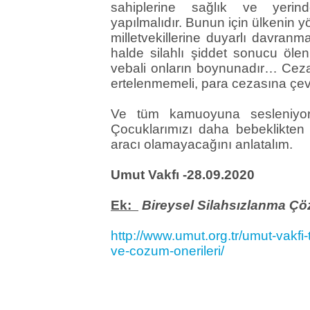
sahiplerine sağlık ve yerin
yapılmalıdır. Bunun için ülkenin yö
milletvekillerine duyarlı davranm
halde silahlı şiddet sonucu ölen
vebali onların boynunadır… Cezal
ertelenmemeli, para cezasına çe
Ve tüm kamuoyuna sesleniyoru
Çocuklarımızı daha bebeklikten i
aracı olamayacağını anlatalım.
Umut Vakfı -28.09.2020
Ek:
Bireysel Silahsızlanma Çöz
http://www.umut.org.tr/umut-vakfi-t
ve-cozum-onerileri/