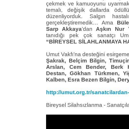
çekmek ve kamuoyunu uyarmak 
temalı, değişik dallarda ödüllü
düzenliyorduk. Salgın hasta
gerçekleştiremedik… Ama
Büle
Sarp Akkaya
’dan
Aşkın Nur 
tanıdığı pek çok sanatçı Umu
“BİREYSEL SİLAHLANMAYA H
Umut Vakfı’na desteğini esirgeme
Şakrak, Belçim Bilgin, Timuç
Arslan, Cem Bender, Berk 
Destan, Gökhan Türkmen, Yiğ
Kalben, Esra Bezen Bilgin, Dery
http://umut.org.tr/sanatcilardan
Bireysel Silahsızlanma - Sanatçıl