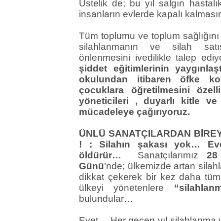
Üstelik de; bu yıl salgın hasta
insanların evlerde kapalı kalma
Tüm toplumu ve toplum sağlığını 
silahlanmanın ve silah satı
önlenmesini ivedilikle talep ed
şiddet eğitimlerinin yaygınlaş
okulundan itibaren öfke kon
çocuklara öğretilmesini özel
yöneticileri , duyarlı kitle ve
mücadeleye çağırıyoruz.
ÜNLÜ SANATÇILARDAN BİREY
! : Silahın şakası yok… Evd
öldürür…
Sanatçılarımız
28 E
Günü
’nde; ülkemizde artan silah
dikkat çekerek bir kez daha t
ülkeyi yönetenlere
“silahla
bulundular…
Evet… Her geçen yıl silahlanma v