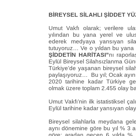
BİREYSEL SİLAHLI ŞİDDET YÜZ
Umut Vakfı olarak; verilere ul
yılından bu yana yerel ve ul
ederek medyaya yansıyan silahlı
tutuyoruz… Ve o yıldan bu yana h
ŞİDDETİN HARİTASI”
nı raporl
Eylül Bireysel Silahsızlanma Günü
Türkiye’de yaşanan bireysel sila
paylaşıyoruz… Bu yıl; Ocak ayın
2020 tarihine kadar Türkiye gene
olmak üzere toplam 2.455 olay 
Umut Vakfı’nin ilk istatistiksel ç
Eylül tarihine kadar yansıyan ola
Bireysel silahlarla meydana gele
aynı dönemine göre bu yıl % 3 ar
göre; aradan geçen 6 yılda % 66 