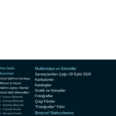
Multimedya ve Görseller
Ana Sayfa
Kurumsal
Sanatçılardan Çağrı 28 Eylül 2020
Umut Vakfı’nın Kuruluşu
Karikatürler
Misyon & Vizyon
Kataloglar
Vakfın Logosu: Martılar
Grafik ve Görseller
Umut Vakfı Mütevellileri
Fotoğraflar
Kurucu Mütevelli
Çizgi Filmler
Onursal Mütevelli
Seçilmiş Mütevelli
"Fotoğraflar" Filmi
Yönetim Kurulu
Bireysel Silahsızlanma
Danışma Kurulu