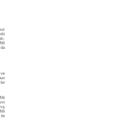
muz
olü
tı,
lli
 da
 ve
nun
bir
lli
rın
mış
lli
ile