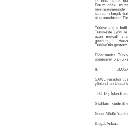
ilk defa olarak 
Forumundaki müzak
benimsenmesinde T
silahların birçok b
oluşturmaktadır. Tü
Türkiye küçük hafif 
Türkiye’de 1984 ile
uzun mevzilli sil
geçirilmiştir. Hacz
Türkiye’nin gösterm
Diğer tarafta, Türki
potansiyeli olan ülke
II. ULUSAL KO
SAWL yasadışı tica
yönlendiren Ulusal k
T.C. Dış İşleri Baka
Silahların Kontrolü
Genel Müdür Yardım
Balgat/Ankara