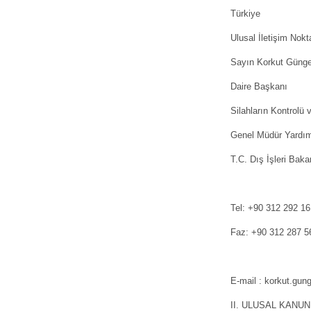
Türkiye
Ulusal İletişim Nokt
Sayın Korkut Güng
Daire Başkanı
Silahların Kontrolü
Genel Müdür Yardım
T.C. Dış İşleri Baka
Tel: +90 312 292 16
Faz: +90 312 287 5
E-mail : korkut.gu
II. ULUSAL KANU