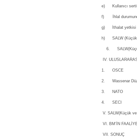
e) Kullanıcı sertif
f) İhlal durumund
g) İthalat yetkisi 
h) SALW (Küçük ve h
6. SALW(Küçük ve ha
IV. ULUSLARARASI
1. OSCE
2. Wassenar Düze
3. NATO
4. SECI
V. SALW(Küçük ve 
VI. BM’İN FAALİ
VII. SONUÇ