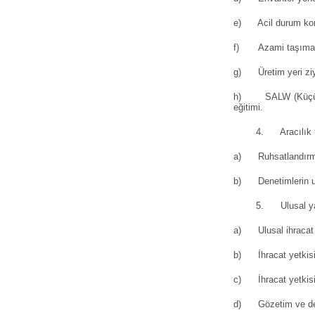
e) Acil durum kor
f) Azami taşıma gü
g) Üretim yeri ziya
h) SALW (Küçük ve 
eğitimi.
4. Aracılık faali
a) Ruhsatlandırma ge
b) Denetimlerin 
5. Ulusal yasalar
a) Ulusal ihracat
b) İhracat yetkisi 
c) İhracat yetkisi 
d) Gözetim ve de