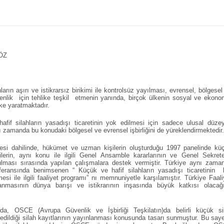
Z
ların aşırı ve istikrarsız birikimi ile kontrolsüz yayılması, evrensel, bölgesel
enlik için tehlike teşkil etmenin yanında, birçok ülkenin sosyal ve ekono
ike yaratmaktadır.
afif silahların yasadışı ticaretinin yok edilmesi için sadece ulusal düze
amanda bu konudaki bölgesel ve evrensel işbirliğini de yüreklendirmektedir.
si dahilinde, hükümet ve uzman kişilerin oluşturduğu 1997 panelinde kü
nerilerin, aynı konu ile ilgili Genel Ansamble kararlarının ve Genel Sekrete
rulması sırasında yapılan çalışmalara destek vermiştir. Türkiye aynı zama
ransında benimsenen “ Küçük ve hafif silahların yasadışı ticaretinin 
si ile ilgili faaliyet programı” nı memnuniyetle karşılamıştır. Türkiye Faali
anmasının dünya barışı ve istikrarının inşasında büyük katkısı olacağ
da, OSCE (Avrupa Güvenlik ve İşbirliği Teşkilatın)da belirli küçük si
l edildiği silah kayıtlarının yayınlanması konusunda tasarı sunmuştur. Bu say