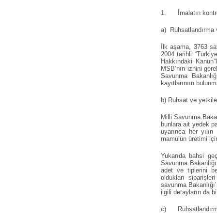
1. İmalatın kontrolü 
a) Ruhsatlandırma ve
İlk aşama, 3763 say
2004 tarihli “Türk
Hakkındaki Kanun”l
MSB’nın iznini gerekt
Savunma Bakanlığı,
kayıtlarınıın bulun
b) Ruhsat ve yetkile
Milli Savunma Bakanl
bunlara ait yedek pa
uyarınca her yılın
mamülün üretimi içi
Yukarıda bahsi geçe
Savunma Bakanlığı, İ
adet ve tiplerini b
oldukları siparişle
savunma Bakanlığı’na
ilgili detayların da 
c) Ruhsatlandırma 