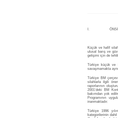
I. ÖNSÖ
Küçük ve hafif silah
ulusal barış ve güv
gelişimi için de tehl
Türkiye küçük ve h
savaşmamakta aynı z
Türkiye BM çerçeve
silahlarla ilgili ö
raporlarının oluştu
2001’deki BM Konfe
bakımdan yok edilme
Programının uygul
inanmaktadır.
Türkiye 1996 yılın
kategorilerinin dahi