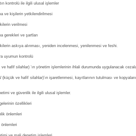
olü ile ilgili ulusal işlemler
e kişilerin yetkilendirilmesi
lerin verilmesi
gerekleri ve şartları
erin askıya alınması, yeniden incelenmesi, yenilenmesi ve feshi.
a uyumun kontrolü
afif silahlar) ‘ın yönetim işlemlerinin ihlali durumunda uygulanacak cezala
hafif silahlar)’ın işaretlenmesi, kayıtlarının tutulması ve kopyaları
e güvenlik ile ilgili ulusal işlemler.
erinin özellikleri
ik önlemleri
önlemleri
mi ve mali denetim işlemleri