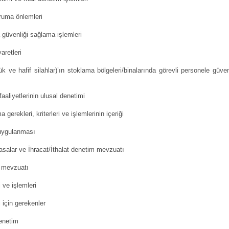
uma önlemleri
venliği sağlama işlemleri
retleri
hafif silahlar)’ın stoklama bölgeleri/binalarında görevli personele güven
yetlerinin ulusal denetimi
rekleri, kriterleri ve işlemlerinin içeriği
uygulanması
 ve İhracat/İthalat denetim mevzuatı
 mevzuatı
ve işlemleri
için gerekenler
netim