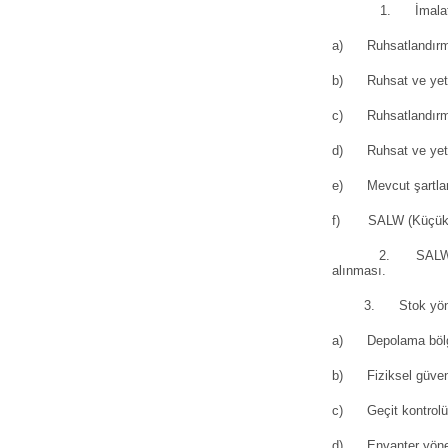
1. İmalatın kontr
a) Ruhsatlandırma v
b) Ruhsat ve yetki
c) Ruhsatlandırma 
d) Ruhsat ve yetkil
e) Mevcut şartlar
f) SALW (Küçük ve h
2. SALW (küçük ve 
alınması.
3. Stok yönetimi v
a) Depolama bölgel
b) Fiziksel güvenl
c) Geçit kontrolü 
d) Envanter yöneti