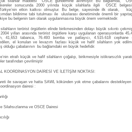
küçük silahlar maddesi OSCE gündemine alınmıştır. Bu bağlamda, O
ereler sonucunda 2000 yılında küçük silahlarla ilgili OSCE belgesi
ürkye’nin etkin katkısı olmuştur. Bu belge, sayesinde ilk olarak, kü
akımdan bildirime tabi tutulması ile uluslarası denetiminde önemli bir yapıt
rkiye bu belgenin tam olarak uygulanmasına büyük önem vermektedir.
silahların terörist örgütlerin elinde birikmesinden dolayı büyük sıkıntı çekmişt
 2004 yılları arasında terörist örgütlere karşı uygulanan operasyonlarda 45,
ah, 41,653 tabanca, 76.493 bomba ve patlayıcı, 4.515.618 cephane 
edilen, el konulan ve levazım fazlası küçük ve hafif silahların yok edilm
iş olduğu çabalarının bu bağlamdaki en büyük hedefidir.
ye’nin etrafı küçük ve hafif silahların çoğalıp, birikmesiyle istikrarsızlık yara
ler tarafından çevrilmiştir
ORDİNASYON DAİRESİ VE İLETİŞİM NOKTASI:
reti ile savaşan ve hatta SAWL kökünden yok etme çabalarını destekleyen
oordinasyon dairesi :
nlığı
 ve Silahsızlanma ve OSCE Dairesi
cılığı