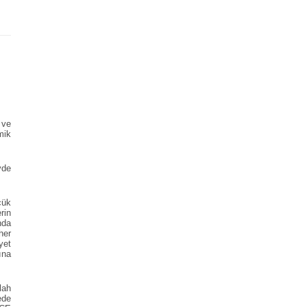
 ve
mik
yde
çük
rin
nda
her
yet
ına
lah
ede