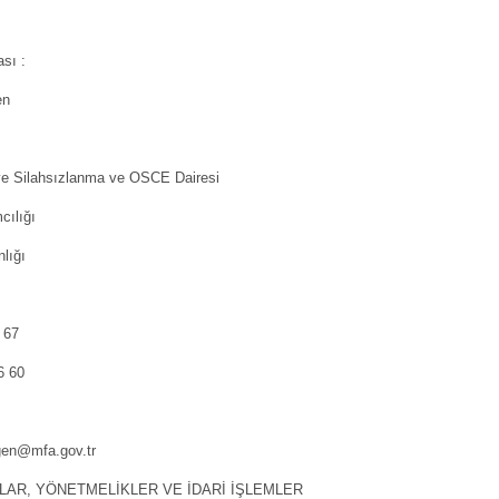
ası :
en
 ve Silahsızlanma ve OSCE Dairesi
cılığı
nlığı
 67
6 60
ngen@mfa.gov.tr
NLAR, YÖNETMELİKLER VE İDARİ İŞLEMLER