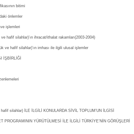
ikasının bitimi
aki önlemler
ve işlemleri
afif silahlar)’ın ihracat/ithalat rakamları(2003-2004)
fif silahlar)’ın imhası ile ilgili ulusal işlemler
 İŞBİRLİĞİ
nlemeleri
hafif silahlar) İLE İLGİLİ KONULARDA SİVİL TOPLUM’UN İLGİSİ
YET PROGRAMININ YÜRÜTÜLMESİ İLE İLGİLİ TÜRKİYE’NİN GÖRÜŞLERİ