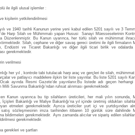
ile ilgili ulusal işlemler :
 kişilerin yetkilendirilmesi
ılı ve 1940 tarihli Kanunun yerine yeni kabul edilen 5201 sayılı ve 3 Tem
iye’de Harp Silah ve Mühimmatı yapan Hususi Sanayi Müesseselerinin Kontr
a Düzenlenmiştir. Bu Kanun uyarınca, her türlü silah ve mühimmat ihraca
irmektedir. Silah, cephane ve diğer savaş gereci üretimi ile ilgili firmaların Mi
 Endüstri ve Ticaret Bakanlığı ve diğer ilgili ticari birlik ve odalarda
ması gerekmektedir.
rin verilmesi
ığı her yıl , kontrole tabi tutulacak harp araç ve gerçleri ile silah, mühimmat
rçalar ve patlayıcı maddelere ilşkin bir liste yayınlar. Bu liste 5201 sayılı Ka
 Ocak ayında Resmi Gazete’de yayınlanır.Bu listede adı geçen herhangi 
n Milli Savunma Bakanlığı’ndan ruhsat alınması gerekmektedir.
n Kanun uyarınca bu tip silahların üreticileri, her mali yılın sonunda, Mi
çişleri Bakanlığı ve Maliye Bakanlığı’na yıl içinde üretmiş oldukları silahla
eyan etmeleri gerekmektedir. Ayrıca üreticiler yurt içi ve yurtdışından al
ri satış sözleşmesinin imza tarihinden itibaren 10 günlük süre dahilinde Mi
 bildirmeleri gerekmektedir. Aynı zamanda alıcılar ve sipariş edilen silahlar 
bildirilmesi gerekmektedir.
gerekleri ve şartları